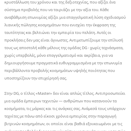
κρυστάλλωση του χρόνου και της δεξιοτεχνίας, που αξίζει ένα
σύστημα προβολής που να ταιριάζει με την αξία του. Κάθε
αναβάθμιση επωνυμίας αξίζει μια επαγγελματική λύση σχεδιασμού
λιανικής πώλησης κοσμημάτων που ενισχύει την έκφραση της
ταυτότητας και βελτιώνει την εμπειρία του πελάτη. Αυτές οι
προκλήσεις δεν μας είναι άγνωστες. Αντιμετωπίζουμε την επίλυσή
τους ως αποστολή κάθε μέλους της ομάδας DG - χωρίς τεχνάσματα,
χωρίς υπερβολές, μόνο επαγγελματισμό και ακρίβεια, για να
δημιουργήσουμε πραγματικά ευθυγραμμισμένα με την επωνυμία
περιβάλλοντα προβολής κοσμημάτων υψηλής ποιότητας που
υποστηρίζουν την επιχείρησή σας.
Στην DG, ο τίτλος «Master» δεν είναι απλώς τίτλος. Αντιπροσωπεύει
μια ομάδα έμπειρων τεχνιτών — ανθρώπων που κατανοούν τα
κοσμήματα, τις μάρκες και τις ανάγκες σας. Ανάμεσά τους υπάρχουν
τεχνίτες με πάνω από είκοσι χρόνια εμπειρίας στην παραγωγή
βιτρινών κοσμημάτων, οι οποίοι είναι βαθιά εξοικειωμένοι με τις