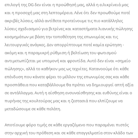
επιλογή της DG δεν είναι η προώθησή μας, αλλά η ειλικρίνειά μας
και η προσοχή μας στη λεπτομέρεια. Λένε ότι δεν προωθούμε ποτέ
ακριβές λύσεις, αλλά αντίθετα προτείνουμε τις πιο κατάλληλες
λύσεις σχεδιασμού για βιτρίνες και καταστήματα λιανικής πώλησης
κοσμημάτων με βάση την τοποθέτηση της επωνυμίας και τις
λειτουργικές ανάγκες. Δεν απορρίπτουμε ποτέ καμία ερώτηση -
ακόμη και η παραμικρή ρύθμιση ή βελτίωση του φωτισμού
αντιμετωπίζεται με υπομονή και φροντίδα. Αυτό δεν είναι «σημείο
πώλησης», αλλά το καθήκον μας ως τεχνίτες. Κατανοούμε ότι κάθε
επένδυση που κάνετε φέρει το μέλλον της επωνυμίας σας και κάθε
προσπάθεια που καταβάλλουμε θα πρέπει να δημιουργεί απτή αξία
σε αντάλλαγμα. Αυτή η αίσθηση ενσυναίσθησης και ευθύνης είναι ο
πυρήνας της κουλτούρας μας και η ζεστασιά που ελπίζουμε να
μεταδώσουμε σε κάθε πελάτη.
Αποτίουμε φόρο τιμής σε κάθε εργαζόμενο που παραμένει πιστός
στην αρχική του πρόθεση και σε κάθε επαγγελματία στον κλάδο των