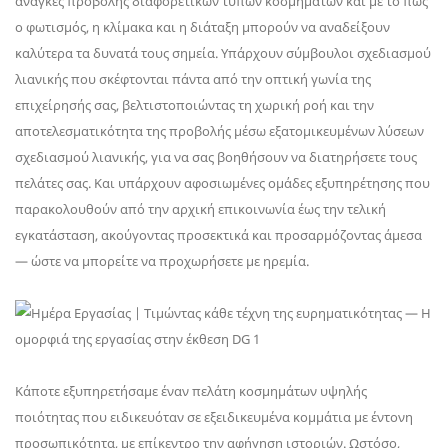
ανάγκες προβολής διαφορετικών τύπων κοσμημάτων και με το πώς
ο φωτισμός, η κλίμακα και η διάταξη μπορούν να αναδείξουν
καλύτερα τα δυνατά τους σημεία. Υπάρχουν σύμβουλοι σχεδιασμού
λιανικής που σκέφτονται πάντα από την οπτική γωνία της
επιχείρησής σας, βελτιστοποιώντας τη χωρική ροή και την
αποτελεσματικότητα της προβολής μέσω εξατομικευμένων λύσεων
σχεδιασμού λιανικής, για να σας βοηθήσουν να διατηρήσετε τους
πελάτες σας. Και υπάρχουν αφοσιωμένες ομάδες εξυπηρέτησης που
παρακολουθούν από την αρχική επικοινωνία έως την τελική
εγκατάσταση, ακούγοντας προσεκτικά και προσαρμόζοντας άμεσα
— ώστε να μπορείτε να προχωρήσετε με ηρεμία.
Κάποτε εξυπηρετήσαμε έναν πελάτη κοσμημάτων υψηλής
ποιότητας που ειδικευόταν σε εξειδικευμένα κομμάτια με έντονη
προσωπικότητα, με επίκεντρο την αφήγηση ιστοριών. Ωστόσο,