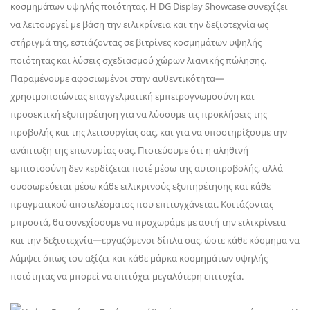
κοσμημάτων υψηλής ποιότητας. Η DG Display Showcase συνεχίζει
να λειτουργεί με βάση την ειλικρίνεια και την δεξιοτεχνία ως
στήριγμά της, εστιάζοντας σε βιτρίνες κοσμημάτων υψηλής
ποιότητας και λύσεις σχεδιασμού χώρων λιανικής πώλησης.
Παραμένουμε αφοσιωμένοι στην αυθεντικότητα—
χρησιμοποιώντας επαγγελματική εμπειρογνωμοσύνη και
προσεκτική εξυπηρέτηση για να λύσουμε τις προκλήσεις της
προβολής και της λειτουργίας σας, και για να υποστηρίξουμε την
ανάπτυξη της επωνυμίας σας. Πιστεύουμε ότι η αληθινή
εμπιστοσύνη δεν κερδίζεται ποτέ μέσω της αυτοπροβολής, αλλά
συσσωρεύεται μέσω κάθε ειλικρινούς εξυπηρέτησης και κάθε
πραγματικού αποτελέσματος που επιτυγχάνεται. Κοιτάζοντας
μπροστά, θα συνεχίσουμε να προχωράμε με αυτή την ειλικρίνεια
και την δεξιοτεχνία—εργαζόμενοι δίπλα σας, ώστε κάθε κόσμημα να
λάμψει όπως του αξίζει και κάθε μάρκα κοσμημάτων υψηλής
ποιότητας να μπορεί να επιτύχει μεγαλύτερη επιτυχία.