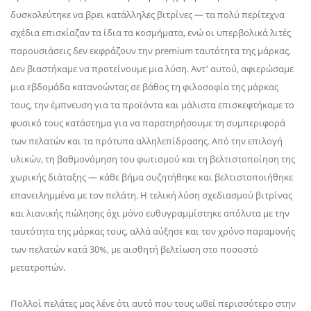
δυσκολεύτηκε να βρει κατάλληλες βιτρίνες — τα πολύ περίτεχνα
σχέδια επισκίαζαν τα ίδια τα κοσμήματα, ενώ οι υπερβολικά λιτές
παρουσιάσεις δεν εκφράζουν την premium ταυτότητα της μάρκας.
Δεν βιαστήκαμε να προτείνουμε μια λύση. Αντ' αυτού, αφιερώσαμε
μια εβδομάδα κατανοώντας σε βάθος τη φιλοσοφία της μάρκας
τους, την έμπνευση για τα προϊόντα και μάλιστα επισκεφτήκαμε το
φυσικό τους κατάστημα για να παρατηρήσουμε τη συμπεριφορά
των πελατών και τα πρότυπα αλληλεπίδρασης. Από την επιλογή
υλικών, τη βαθμονόμηση του φωτισμού και τη βελτιστοποίηση της
χωρικής διάταξης — κάθε βήμα συζητήθηκε και βελτιστοποιήθηκε
επανειλημμένα με τον πελάτη. Η τελική λύση σχεδιασμού βιτρίνας
και λιανικής πώλησης όχι μόνο ευθυγραμμίστηκε απόλυτα με την
ταυτότητα της μάρκας τους, αλλά αύξησε και τον χρόνο παραμονής
των πελατών κατά 30%, με αισθητή βελτίωση στο ποσοστό
μετατροπών.
Πολλοί πελάτες μας λένε ότι αυτό που τους ωθεί περισσότερο στην