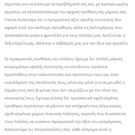
τεχνιτών για να λύσουμε τα προβλήματά σας και, με προσγειωμένη
εργασία, να προστατεύσουμε την αρχική πρόθεση της μάρκας σας.
Πάντα πιστεύαμε ότι η πραγματική αξία υψηλής ποιότητας δεν
αφορά ποτέ την σκόπιμη προώθηση, αλλά τις λεπτομέρειες που
αντανακλούν γνήσια φροντίδα για τους πελάτες μας. Αυτή είναι η
δεξιοτεχνία μας, αλλά και ο σεβασμός μας για την ίδια την εργασία.
Σε πραγματικές συνθήκες του κλάδου, έχουμε δει πολλές μάρκες
κοσμημάτων υψηλής ποιότητας να επενδύουν τεράστια
προσπάθεια στην τελειοποίηση των προϊόντων τους και στην
οικοδόμηση της ταυτότητάς τους, μόνο και μόνο για να μειωθεί η
λάμψη τους από βιτρίνες που δεν ταιριάζουν με τον τόνο της
επωνυμίας τους. Έχουμε επίσης δει προσεκτικά σχεδιασμένες
προθήκες προϊόντων να χάνουν την απήχησή τους λόγω κακώς
σχεδιασμένων χώρων λιανικής πώλησης, γεγονός που δυσκολεύει
τους πελάτες να νιώσουν πραγματικά την αξία του κοσμήματος.
Κατανοούμε τις απογοητεύσεις σας: κάθε κόσμημα είναι η