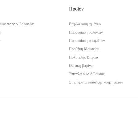
Προϊόν
των &amp; Ρολογιών
Βιτρίνα κοσμημάτων
ν
Παρουσίαση ρολογιών
ν
Παρουσίαση αρωμάτων
Προθήκη Μουσείου
Πολυτελής Βιτρίνα
Οπτική βιτρίνα
Έπιπλα VIP Αίθουσας
Στηρίγματα επίδειξης κοσμημάτων