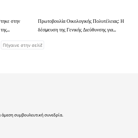
τηκε στην
Πρωτοβουλία Οικολογικής Πολυτέλειας: Η
 της
δέσμευση της Γενικής Διεύθυνσης για
όνια σε
πρακτικές χαμηλών εκπομπών άνθρακα στο
 για
βιώσιμο λιανικό εμπόριο ειδών πολυτελείας
ια άμεση συμβουλευτική συνεδρία.