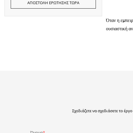
ΑΠΟΣΤΟΛΉ ΕΡΏΤΗΣΗΣ ΤΏΡΑ
Όταν η εμπειρ
ουσιαστική α
των οθονών υ
Σχεδιάζετε να σχεδιάσετε το έργ
Όνομα