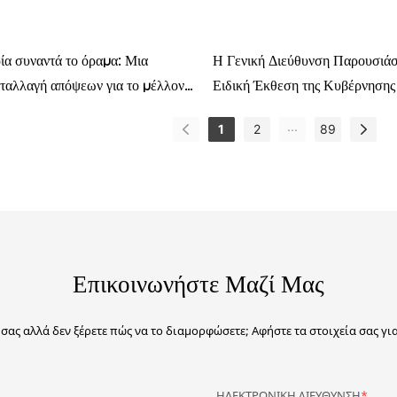
Η Γενική Διεύθυνση Παρουσιάσ
ία συναντά το όραμα: Μια
Ειδική Έκθεση της Κυβέρνησης
νταλλαγή απόψεων για το μέλλον
Περιφέρειας Conghua: 27 Χρ
ψηλής τεχνολογίας
...
1
2
89
Πολυτελείς Εμπορικές Εκθέσεις
Παγκόσμιες Μάρκες
Επικοινωνήστε Μαζί Μας
ο σας αλλά δεν ξέρετε πώς να το διαμορφώσετε; Αφήστε τα στοιχεία σας γ
ΗΛΕΚΤΡΟΝΙΚΗ ΔΙΕΥΘΥΝΣΗ