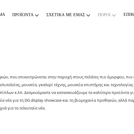
ΜΑ
ΕΠΙΚ
ΠΡΟΪΌΝΤΑ
ΣΧΕΤΙΚΆ ΜΕ ΕΜΆΣ
ΠΌΡΟΙ
ηκών, που επικεντρώνεται στην παροχή στους πελάτες πιο όμορφου, πιο
ολυτελείας, μουσεία, γκαλερί τέχνης, μουσεία επιστήμης και τεχνολογί
ίπλων κ.λπ. Δεσμευόμαστε να κατασκευάζουμε τα καλύτερα προϊόντα για
α νέα για τη DG display showcase και τη βιομηχανία προθηκών, αλλά παρ
νά για τα τελευταία νέα.