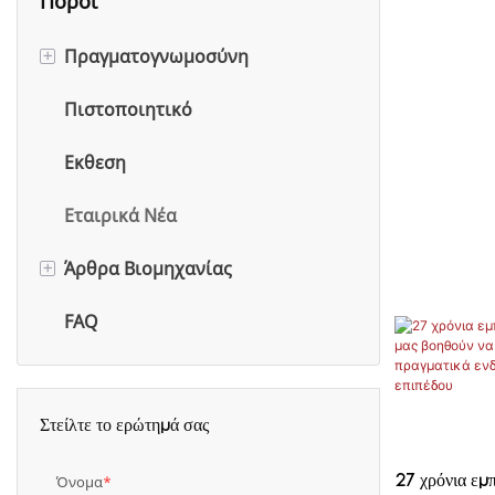
Πόροι
+
Πραγματογνωμοσύνη
Πιστοποιητικό
Εξειδίκευση σε κοσμήματα
Εκθεση
Εξειδίκευση σε αρώματα
Εταιρικά Νέα
Μουσειακή Εμπειρογνωμοσύνη
+
Άρθρα Βιομηχανίας
FAQ
Κοσμήματα
Άρθρα για αρώματα
Άρθρα Μουσείων
Στείλτε το ερώτημά σας
Όνομα
27 χρόνια εμπ