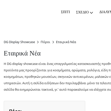
ΣΠΊΤΙ
ΔΙΆΛΥ
ΣΧΈΔΙΟ
DG Display Showcase
Πόροι
Εταιρικά Νέα
Εταιρικά Νέα
Η DG display showcase είναι ένας επαγγελματίας κατασκευαστής προθ
προϊόντα μας προορίζονται για κοσμήματα, αρώματα, ρολόγια, είδη π
κοσμημάτων, προθηκών μουσείων, σκηνικών αντικειμένων, μαλακών επ
υπηρεσιών. Αυτή η σελίδα ειδήσεων δεν περιλαμβάνει μόνο τα τελευταί
σελίδα θα ενημερώνεται τακτικά, γι' αυτό παρακαλούμε να ελέγχετε συχ