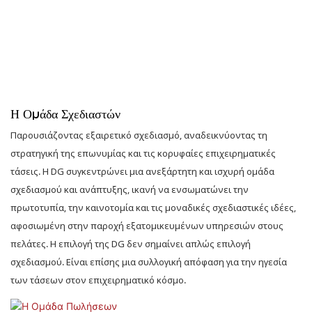
παγκόσμιες μάρκες πολυτελείας με εξαιρετικό σχεδιασμό, ακριβή
κατασκευή και δυνατότητες παράδοσης σε όλο τον κόσμο —
συμβάλλοντας στην αναβάθμιση των έργων λιανικής πώλησης
πολυτελείας σε νέα επίπεδα επιτυχίας και στη δημιουργία πιο
επιδραστικών εμπειριών λιανικής που προσφέρουν διαρκή αξία
επωνυμίας.
Η Ομάδα Σχεδιαστών
Παρουσιάζοντας εξαιρετικό σχεδιασμό, αναδεικνύοντας τη
στρατηγική της επωνυμίας και τις κορυφαίες επιχειρηματικές
τάσεις. Η DG συγκεντρώνει μια ανεξάρτητη και ισχυρή ομάδα
σχεδιασμού και ανάπτυξης, ικανή να ενσωματώνει την
πρωτοτυπία, την καινοτομία και τις μοναδικές σχεδιαστικές ιδέες,
αφοσιωμένη στην παροχή εξατομικευμένων υπηρεσιών στους
πελάτες. Η επιλογή της DG δεν σημαίνει απλώς επιλογή
σχεδιασμού. Είναι επίσης μια συλλογική απόφαση για την ηγεσία
των τάσεων στον επιχειρηματικό κόσμο.