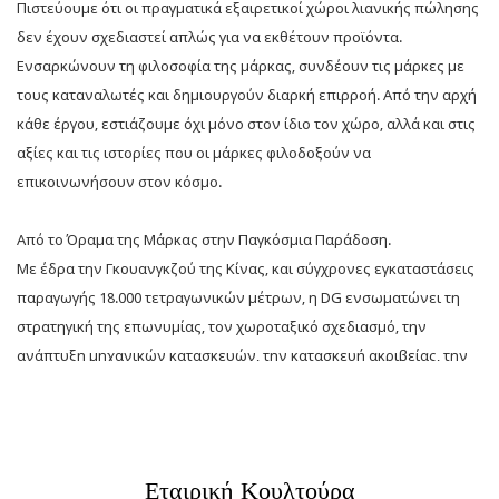
Πιστεύουμε ότι οι πραγματικά εξαιρετικοί χώροι λιανικής πώλησης
δεν έχουν σχεδιαστεί απλώς για να εκθέτουν προϊόντα.
Ενσαρκώνουν τη φιλοσοφία της μάρκας, συνδέουν τις μάρκες με
τους καταναλωτές και δημιουργούν διαρκή επιρροή. Από την αρχή
κάθε έργου, εστιάζουμε όχι μόνο στον ίδιο τον χώρο, αλλά και στις
αξίες και τις ιστορίες που οι μάρκες φιλοδοξούν να
επικοινωνήσουν στον κόσμο.
Από το Όραμα της Μάρκας στην Παγκόσμια Παράδοση.
Με έδρα την Γκουανγκζού της Κίνας, και σύγχρονες εγκαταστάσεις
παραγωγής 18.000 τετραγωνικών μέτρων, η DG ενσωματώνει τη
στρατηγική της επωνυμίας, τον χωροταξικό σχεδιασμό, την
ανάπτυξη μηχανικών κατασκευών, την κατασκευή ακριβείας, την
παγκόσμια εφοδιαστική αλυσίδα, την εγκατάσταση και την
εξυπηρέτηση μετά την πώληση σε μια ολοκληρωμένη λύση.
Παρέχουμε επαγγελματική υποστήριξη καθ' όλη τη διάρκεια του
Εταιρική Κουλτούρα