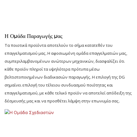
το να ολοκληρώνει ένα έργο — ένας έμπιστος συνεργάτης
αναπτύσσεται μαζί με τις μάρκες και δημιουργεί μακροπρόθεσμη
αξία.
Κάθε συνεργασία σηματοδοτεί την αρχή μιας μακροπρόθεσμης
Η Ομάδα Παραγωγής μας
συνεργασίας.
Τα ποιοτικά προϊόντα αποτελούν το σήμα κατατεθέν του
Είτε πρόκειται για ένα παγκόσμιο ναυαρχικό κατάστημα, μια
επαγγελματισμού μας. Η αφοσιωμένη ομάδα επαγγελματιών μας,
επέκταση αλυσίδας λιανικής πώλησης ή ένα έργο βιτρίνας
συμπεριλαμβανομένων ανώτερων μηχανικών, διασφαλίζει ότι
μπουτίκ, η DG παραμένει προσηλωμένη στην παροχή σταθερών,
κάθε προϊόν πληροί τα υψηλότερα πρότυπα μέσω
υψηλής ποιότητας λύσεων λιανικής πώλησης μέσω εξαιρετικού
βελτιστοποιημένων διαδικασιών παραγωγής. Η επιλογή της DG
σχεδιασμού, ακριβούς κατασκευής και δυνατοτήτων παγκόσμιας
σημαίνει επιλογή του τέλειου συνδυασμού ποιότητας και
εκτέλεσης.
επαγγελματισμού, με κάθε τελικό προϊόν να αποτελεί απόδειξη της
δέσμευσής μας και να προσθέτει λάμψη στην επωνυμία σας.
Επειδή στην DG Display Showcase, δημιουργούμε περισσότερα από
απλούς χώρους — δημιουργούμε αξέχαστες εμπειρίες μεταξύ
επωνυμιών και καταναλωτών.
Κοιτάζοντας μπροστά, η DG θα συνεχίσει να ενδυναμώνει τις