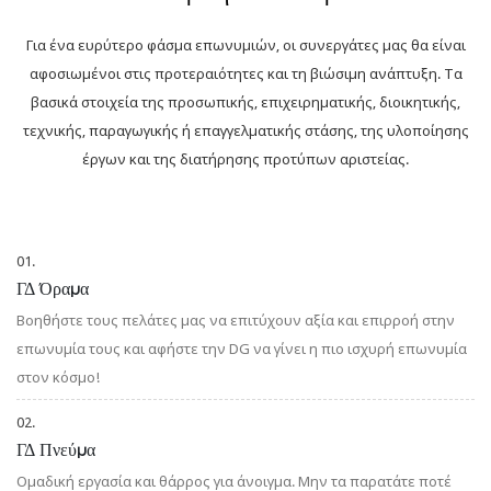
κύκλου ζωής του έργου, βοηθώντας τους πελάτες μας παγκοσμίως
να μετατρέψουν το όραμα της επωνυμίας τους σε εξαιρετικά
Για ένα ευρύτερο φάσμα επωνυμιών, οι συνεργάτες μας θα είναι
περιβάλλοντα λιανικής πώλησης.
αφοσιωμένοι στις προτεραιότητες και τη βιώσιμη ανάπτυξη. Τα
βασικά στοιχεία της προσωπικής, επιχειρηματικής, διοικητικής,
Μέχρι σήμερα, η DG έχει προσφέρει λύσεις λιανικού χώρου για
τεχνικής, παραγωγικής ή επαγγελματικής στάσης, της υλοποίησης
περισσότερα από 9.380+ καταστήματα επώνυμων εταιρειών
έργων και της διατήρησης προτύπων αριστείας.
παγκοσμίως, αποκτώντας εκτεταμένη εμπειρία στη διαχείριση
διεθνών έργων και την ικανότητα να ανταποκρίνεται στις
μοναδικές απαιτήσεις διαφορετικών αγορών, πολιτισμών και
ταυτοτήτων επωνυμίας.
01.
ΓΔ Όραμα
Ακριβής Κατασκευή — Το Θεμέλιο της Δέσμευσής μας απέναντι
Βοηθήστε τους πελάτες μας να επιτύχουν αξία και επιρροή στην
στην επωνυμία μας.
επωνυμία τους και αφήστε την DG να γίνει η πιο ισχυρή επωνυμία
στον κόσμο!
Ο εξαιρετικός σχεδιασμός απαιτεί εξίσου εξαιρετική εκτέλεση.
02.
Η DG έχει εισαγάγει προηγμένο γερμανικό εξοπλισμό κατασκευής
ΓΔ Πνεύμα
CNC και έχει δημιουργήσει ένα ψηφιακό σύστημα παραγωγής,
Ομαδική εργασία και θάρρος για άνοιγμα. Μην τα παρατάτε ποτέ
συνδυάζοντας τη σύγχρονη τεχνολογία κατασκευής με την