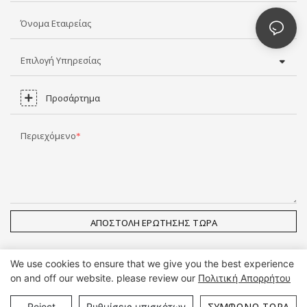
Όνομα Εταιρείας
Επιλογή Υπηρεσίας
Προσάρτημα
Περιεχόμενο
ΑΠΟΣΤΟΛΉ ΕΡΏΤΗΣΗΣ ΤΏΡΑ
We use cookies to ensure that we give you the best experience
on and off our website. please review our
Πολιτική Απορρήτου
Πνευματικά δικαιώματα © Guangzhou DG Furniture Co., Ltd. |
Χάρτης ιστότοπου
ΣΥΜΦΩΝΏ ΤΏΡΑ
Reject
Ρυθμίσεις μπισκότων