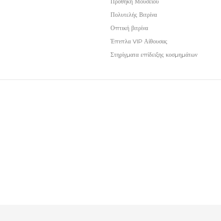
Προθήκη Μουσείου
Πολυτελής Βιτρίνα
Οπτική βιτρίνα
Έπιπλα VIP Αίθουσας
Στηρίγματα επίδειξης κοσμημάτων