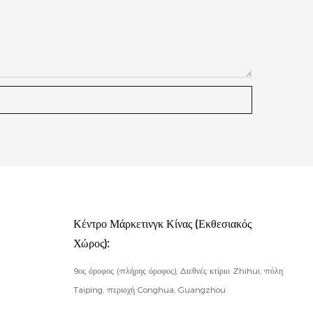
Κέντρο Μάρκετινγκ Κίνας (Εκθεσιακός
Χώρος):
9ος όροφος (πλήρης όροφος), Διεθνές κτίριο Zhihui, πόλη
Taiping, περιοχή Conghua, Guangzhou