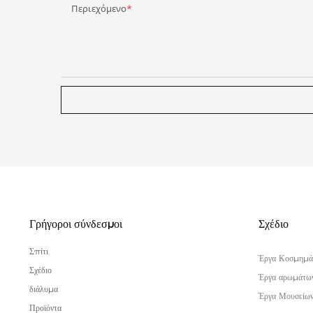
Περιεχόμενο
Γρήγοροι σύνδεσμοι
Σχέδιο
Σπίτι
Έργα Κοσμημά
Σχέδιο
Έργα αρωμάτω
διάλυμα
Έργα Μουσείω
Προϊόντα