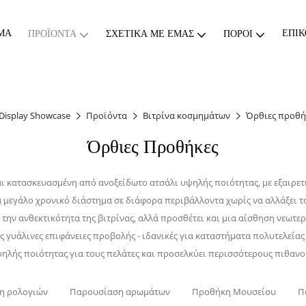
ΜΑ
ΕΠΙΚ
ΠΡΟΪΌΝΤΑ
ΣΧΕΤΙΚΆ ΜΕ ΕΜΆΣ
ΠΌΡΟΙ
Display Showcase
Προϊόντα
Βιτρίνα κοσμημάτων
Όρθιες προθή
Όρθιες Προθήκες
αι κατασκευασμένη από ανοξείδωτο ατσάλι υψηλής ποιότητας, με εξαιρετ
 μεγάλο χρονικό διάστημα σε διάφορα περιβάλλοντα χωρίς να αλλάξει το
 την ανθεκτικότητα της βιτρίνας, αλλά προσθέτει και μια αίσθηση νεωτε
ς γυάλινες επιφάνειες προβολής - ιδανικές για καταστήματα πολυτελείας
ηλής ποιότητας για τους πελάτες και προσελκύει περισσότερους πιθανού
η ρολογιών
Παρουσίαση αρωμάτων
Προθήκη Μουσείου
Π
ικη βιτρίνα
Επιτοίχια βιτρίνα
Τραπέζι επίδειξης κοσμημά