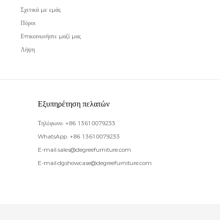
Σχετικά με εμάς
Πόροι
Επικοινωνήστε μαζί μας
Λήψη
Εξυπηρέτηση πελατών
Τηλέφωνο:
+86 13610079233
WhatsApp:
+86 13610079233
E-mail:
sales@degreefurniture.com
E-mail:
dgshowcase@degreefurniture.com