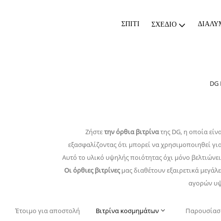
ΣΠΊΤΙ
ΔΙΆΛΥ
ΣΧΈΔΙΟ
DG 
Ζήστε
την όρθια βιτρίνα
της DG, η οποία είν
εξασφαλίζοντας ότι μπορεί να χρησιμοποιηθεί για
Αυτό το υλικό υψηλής ποιότητας όχι μόνο βελτιώνει
Οι όρθιες βιτρίνες
μας διαθέτουν εξαιρετικά μεγάλε
αγορών υψ
Έτοιμο για αποστολή
Βιτρίνα κοσμημάτων
Παρουσίασ
Πολυτελής βιτρίνα μπροστά
Όρθιες προθήκες
Νησιώτ