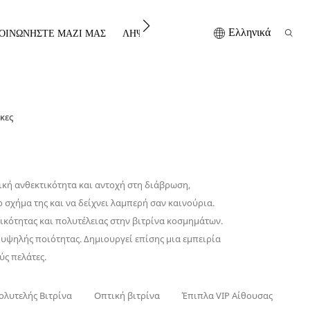
Ελληνικά
ΟΙΝΩΝΉΣΤΕ ΜΑΖΊ ΜΑΣ
ΛΉΨΗ
κες
ική ανθεκτικότητα και αντοχή στη διάβρωση,
 σχήμα της και να δείχνει λαμπερή σαν καινούρια.
ρικότητας και πολυτέλειας στην βιτρίνα κοσμημάτων.
 υψηλής ποιότητας. Δημιουργεί επίσης μια εμπειρία
ς πελάτες.
ολυτελής Βιτρίνα
Οπτική βιτρίνα
Έπιπλα VIP Αίθουσας
Στη
των