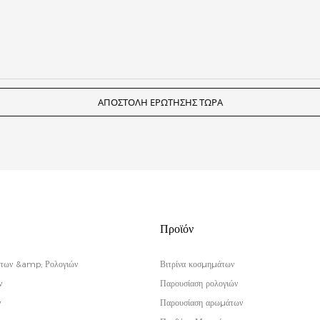
ΑΠΟΣΤΟΛΉ ΕΡΏΤΗΣΗΣ ΤΏΡΑ
Προϊόν
των &amp; Ρολογιών
Βιτρίνα κοσμημάτων
ν
Παρουσίαση ρολογιών
ν
Παρουσίαση αρωμάτων