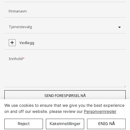
Firmanavn
Tjenestevalg
Vedlegg
Innhold
SEND FORESPØRSEL NÅ
We use cookies to ensure that we give you the best experience
on and off our website. please review our
Personvernregler
Opphavsrett © Guangzhou DG Møbler Co, Ltd |
Nettstedkart
ENIG NÅ
Reject
Kakeinnstillinger