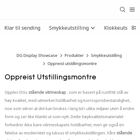
Klar til sending
Smykkeutstilling
Klokkeutstillin
DG Display Showcase
Produkter
Smykkeutstilling
Oppreist utstillingsmontre
Oppreist Utstillingsmontre
Opplev DGs
stående vitrineskap
, som er basert på rustfritt stål av
høy kvalitet, med utmerket holdbarhet og korrosjonsbestandighet,
noe som sikrer at det kan brukes i lang tid i ulike miljøer uten å endre
form og ser like blankt ut som nytt. Dette høykvalitetsmaterialet
forbedrer ikke bare vitrineskapets holdbarhet, men gir også en
følelse av modernitet og luksus til smykkeutstillingen. Våre
stående