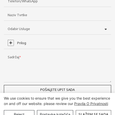
Telefon/WhatsApp
Naziv Tvrtke
Odabir Usluge
Prilog
Sadržaj
POŠALJITE UPIT SADA
We use cookies to ensure that we give you the best experience
on and off our website. please review our
Pravila O Privatnosti
Autorska prava © Guangzhou DG Furniture Co., Ltd. |
Mapa stranice
SLAŽEM SE SADA
Reject
Postavke kolačića