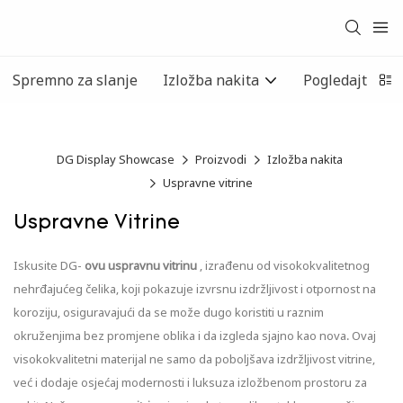
Spremno za slanje
Izložba nakita
Pogledajte pre
DG Display Showcase
Proizvodi
Izložba nakita
Uspravne vitrine
Uspravne Vitrine
Iskusite DG-
ovu uspravnu vitrinu
, izrađenu od visokokvalitetnog
nehrđajućeg čelika, koji pokazuje izvrsnu izdržljivost i otpornost na
koroziju, osiguravajući da se može dugo koristiti u raznim
okruženjima bez promjene oblika i da izgleda sjajno kao nova. Ovaj
visokokvalitetni materijal ne samo da poboljšava izdržljivost vitrine,
već i dodaje osjećaj modernosti i luksuza izložbenom prostoru za