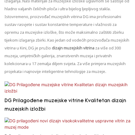
izlaganja. Naši materijali za muzejske izloške uglavnom se sastoje od
hladno valjanih čeličnih ploča i ultra bijelog ljepljivog stakla.
Istovremeno, proizvođač muzejskih vitrina DG ima profesionalni
sustav rasvjete i sustav konstantne temperature i vlažnosti za
opremu za muzejske izloške, što može maksimalno zaštititi zbirku
tijekom izlaganja zbirki. Kao jedan od vodećih proizvođača muzejskih
vitrina u Kini, DG je pružio
dizajn muzejskih vitrina
za više od 300
muzeja, umjetničkih galerija, znanstvenih muzeja i privatnih
kolekcionara u 17 zemalja diljem svijeta. Za više primjera muzejskih
projekata i najnovije inteligentne tehnologije za muzeje.
DG Prilagođene muzejske vitrine Kvalitetan dizajn
muzejskih izložbi