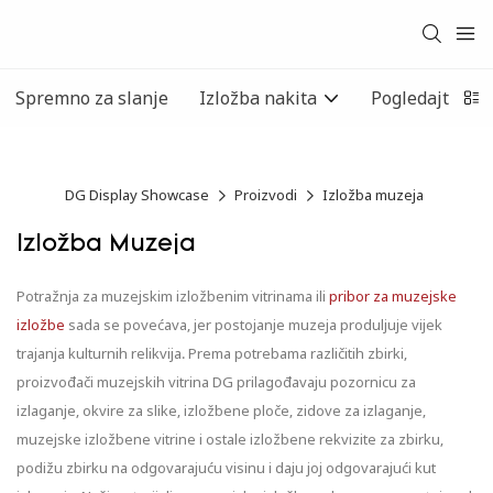
Spremno za slanje
Izložba nakita
Pogledajte pre
DG Display Showcase
Proizvodi
Izložba muzeja
Izložba Muzeja
Potražnja za muzejskim izložbenim vitrinama ili
pribor za muzejske
izložbe
sada se povećava, jer postojanje muzeja produljuje vijek
trajanja kulturnih relikvija. Prema potrebama različitih zbirki,
proizvođači muzejskih vitrina DG prilagođavaju pozornicu za
izlaganje, okvire za slike, izložbene ploče, zidove za izlaganje,
muzejske izložbene vitrine i ostale izložbene rekvizite za zbirku,
podižu zbirku na odgovarajuću visinu i daju joj odgovarajući kut