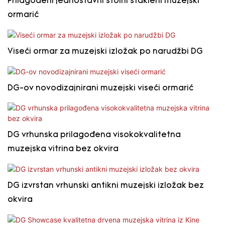
Prilagođeni jednostavni stolni stakleni muzejski
ormarić
Viseći ormar za muzejski izložak po narudžbi DG
DG-ov novodizajnirani muzejski viseći ormarić
DG vrhunska prilagođena visokokvalitetna
muzejska vitrina bez okvira
DG izvrstan vrhunski antikni muzejski izložak bez
okvira