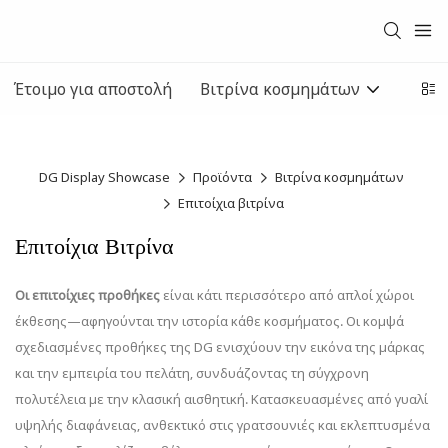
Έτοιμο για αποστολή
Βιτρίνα κοσμημάτων
Παρο
DG Display Showcase
Προϊόντα
Βιτρίνα κοσμημάτων
Επιτοίχια βιτρίνα
Επιτοίχια Βιτρίνα
Οι επιτοίχιες προθήκες
είναι κάτι περισσότερο από απλοί χώροι
έκθεσης—αφηγούνται την ιστορία κάθε κοσμήματος. Οι κομψά
σχεδιασμένες προθήκες της DG ενισχύουν την εικόνα της μάρκας
και την εμπειρία του πελάτη, συνδυάζοντας τη σύγχρονη
πολυτέλεια με την κλασική αισθητική. Κατασκευασμένες από γυαλί
υψηλής διαφάνειας, ανθεκτικό στις γρατσουνιές και εκλεπτυσμένα