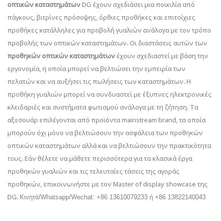
οπτικών καταστημάτων
DG έχουν σχεδιάσει μια ποικιλία από
πάγκους, βιτρίνες πρόσοψης, όρθιες προθήκες και επιτοίχιες
προθήκες κατάλληλες για προβολή γυαλιών ανάλογα με τον τρόπο
προβολής των οπτικών καταστημάτων. Οι διαστάσεις αυτών των
προθηκών οπτικών καταστημάτων
έχουν σχεδιαστεί με βάση την
εργονομία, η οποία μπορεί να βελτιώσει την εμπειρία των
πελατών και να αυξήσει τις πωλήσεις των καταστημάτων. Η
προθήκη γυαλιών μπορεί να συνδυαστεί με έξυπνες ηλεκτρονικές
κλειδαριές και συστήματα φωτισμού ανάλογα με τη ζήτηση. Τα
αξεσουάρ επιλέγονται από προϊόντα mainstream brand, τα οποία
μπορούν όχι μόνο να βελτιώσουν την ασφάλεια των προθηκών
οπτικών καταστημάτων αλλά και να βελτιώσουν την πρακτικότητα
τους. Εάν θέλετε να μάθετε περισσότερα για τα κλασικά έργα
προθηκών γυαλιών και τις τελευταίες τάσεις της αγοράς
προθηκών, επικοινωνήστε με τον Master of display showcase της
DG.
Κινητό/Whatsapp/Wechat: +86 13610079233 ή +86 13822140043