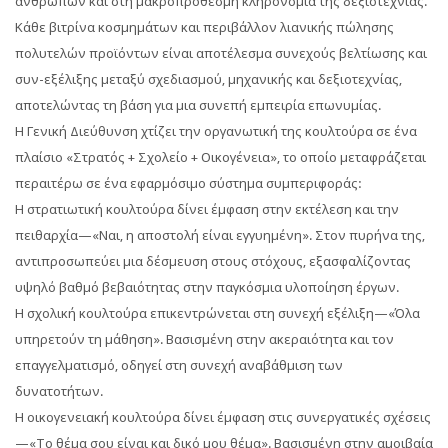
ανθρώπων και στη μακροπρόθεσμη κληρονομιά της δεξιοτεχνίας.
Κάθε βιτρίνα κοσμημάτων και περιβάλλον λιανικής πώλησης
πολυτελών προϊόντων είναι αποτέλεσμα συνεχούς βελτίωσης και
συν-εξέλιξης μεταξύ σχεδιασμού, μηχανικής και δεξιοτεχνίας,
αποτελώντας τη βάση για μια συνεπή εμπειρία επωνυμίας.
Η Γενική Διεύθυνση χτίζει την οργανωτική της κουλτούρα σε ένα
πλαίσιο «Στρατός + Σχολείο + Οικογένεια», το οποίο μεταφράζεται
περαιτέρω σε ένα εφαρμόσιμο σύστημα συμπεριφοράς:
Η στρατιωτική κουλτούρα δίνει έμφαση στην εκτέλεση και την
πειθαρχία—«Ναι, η αποστολή είναι εγγυημένη». Στον πυρήνα της,
αντιπροσωπεύει μια δέσμευση στους στόχους, εξασφαλίζοντας
υψηλό βαθμό βεβαιότητας στην παγκόσμια υλοποίηση έργων.
Η σχολική κουλτούρα επικεντρώνεται στη συνεχή εξέλιξη—«Όλα
υπηρετούν τη μάθηση». Βασισμένη στην ακεραιότητα και τον
επαγγελματισμό, οδηγεί στη συνεχή αναβάθμιση των
δυνατοτήτων.
Η οικογενειακή κουλτούρα δίνει έμφαση στις συνεργατικές σχέσεις
—«Το θέμα σου είναι και δικό μου θέμα». Βασισμένη στην αμοιβαία