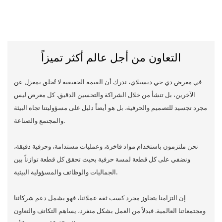
التعاون من أجل عالم أكثر تميزاً
في معرض دي جي ديسبلاي، ندرك أن القيمة الحقيقية لا تُخلق بمعزل عن
الآخرين، بل تنشأ من خلال الشراكة والتحسين الدقيق. كل معرض ليس
مجرد تجسيد للتصميم والحرفية، بل هو أيضاً دليل على مسؤوليتنا تجاه البيئة
والمجتمع والصناعة.
نحن ملتزمون باستخدام مواد فاخرة، وعمليات مستدامة، وحرفية دقيقة،
ونضفي على كل قطعة لمسة حرفية بحيث تحقق كل قطعة توازناً بين
الجماليات والوظائف والمسؤولية البيئية.
إن التزامنا يتجاوز مجرد كسب ثقة عملائنا، فهو يشمل دعم شركائنا
ومجتمعاتنا العالمية. فبدلاً من العمل بشكل منفرد، يساهم التكاتف والتعاون