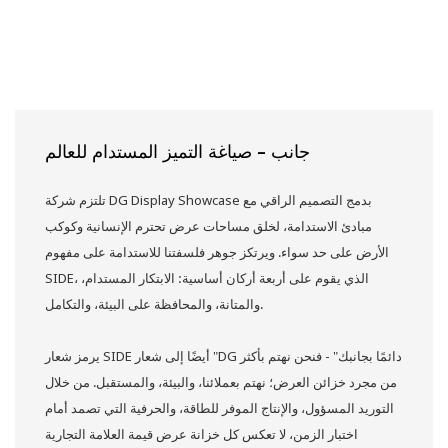
جانب - صياغة التميز المستدام للعالم
تلتزم شركة DG Display Showcase بدمج التصميم الراقي مع
مبادئ الاستدامة، لخلق مساحات عرض تحترم الإنسانية وكوكب
الأرض على حد سواء. ويرتكز جوهر فلسفتنا للاستدامة على مفهوم
SIDE، الذي يقوم على أربعة أركان أساسية: الابتكار المستدام،
والمتانة، والمحافظة على البيئة، والتكامل.
يرمز شعار SIDE أيضًا إلى شعار "DG دائمًا بجانبك" - فنحن نهتم بأكثر
من مجرد خزائن العرض؛ نهتم بعملائنا، والبيئة، والمستقبل. من خلال
التوريد المسؤول، والإنتاج الموفر للطاقة، والحرفية التي تصمد أمام
اختبار الزمن، لا تعكس كل خزانة عرض قيمة العلامة التجارية