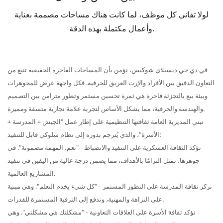
لولا تفاني كل موظف، لما كانت هناك مساحات مصممة بعناية
وأعمال مكتملة بهذه الدقة.
في دي جي ديسبلاي شوكيس، نؤمن بأن المساحات الفاخرة الحقيقية تنبع من
التعاون الدقيق بين الأفراد والإرث العريق للحرفية. فكل واجهة عرض للمجوهرات
وبيئة بيع بالتجزئة فاخرة هي ثمرة تحسين مستمر وتطور متزامن بين التصميم
والهندسة والحرفية، مما يشكل الأساس لتجربة علامة تجارية متسقة ومميزة.
تبني المديرية العامة ثقافتها التنظيمية على إطار عمل "الجيش + المدرسة +
الأسرة"، والذي يُترجم بدوره إلى نظام سلوكي قابل للتنفيذ:
تؤكد الثقافة العسكرية على التنفيذ والانضباط - "نعم، المهمة مضمونة". في
جوهرها، تمثل التزامًا بالأهداف، مما يضمن درجة عالية من اليقين في تنفيذ
المشاريع العالمية.
تركز ثقافة المدرسة على التطور المستمر - "كل شيء يخدم التعلم". وهي مبنية
على النزاهة والمهنية، وتدفع إلى الترقية المستمرة للقدرات.
تؤكد ثقافة الأسرة على العلاقات التعاونية - "مشكلتك هي مشكلتي". وهي