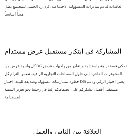
العائدات لدعم مبادرات المسؤولية الاجتماعية، فإن رد الجميل للمجتمع يظل
مبدأً أساسياً.
المشاركة في ابتكار مستقبل عرض مستدام
كل واجهة عرض من DG تحكي قصة نزاهة واستدامة وإتقان. من واجهات عرض
المجوهرات الفاخرة إلى حلول المساحات التجارية الراقية، نضمن التزام كل
خطوة بممارسات مسؤولة وصديقة للبيئة. اختيار DG يعني اختيار الرقي ودعم
مستقبل أفضل. نشكركم على انضمامكم إلينا في رحلتنا نحو تعزيز التنمية
المستدامة.
العلاقة بين الناس والعمل