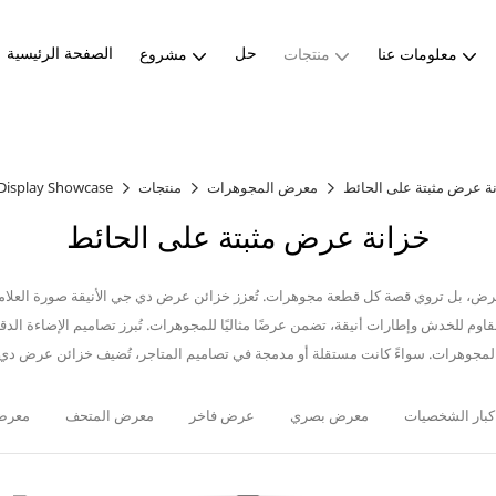
حل
الصفحة الرئيسية
معلومات عنا
منتجات
مشروع
ة عرض مثبتة على الحائط
معرض المجوهرات
منتجات
Display Showcase
خزانة عرض مثبتة على الحائط
بل تروي قصة كل قطعة مجوهرات. تُعزز خزائن عرض دي جي الأنيقة صورة العلامة الت
م للخدش وإطارات أنيقة، تضمن عرضًا مثاليًا للمجوهرات. تُبرز تصاميم الإضاءة الدقيق
كبار الشخصيات
معرض بصري
عرض فاخر
معرض المتحف
معرض
طاولة عرض المجوهرات
خزانة عرض مثبتة على الحائط
خزا