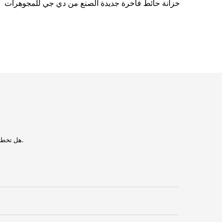
خزانة حائط فاخرة جديدة الصنع من دي جي للمجوهرات
هل تخطط لتصميم مشروعك ولكنك لا تعرف كيف تُشكّله؟ اترك معلوماتك للحصول على استشارة فورية.