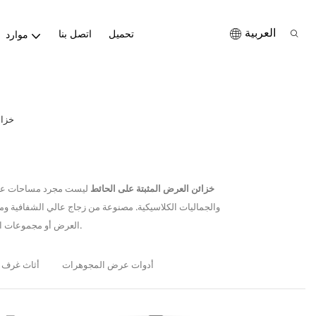
العربية
تحميل
اتصل بنا
موارد
خزان
خزائن العرض المثبتة على الحائط
ليست مجرد مساحات عرض، 
والجماليات الكلاسيكية. مصنوعة من زجاج عالي الشفافية ومقاو
العرض أو مجموعات المجوهرات. سواءً كانت مستقلة أو مدمجة في تصاميم المتاجر، تُضيف خزائن عرض دي جي قيمةً لمجوهراتك.
أدوات عرض المجوهرات
أثاث غرف 