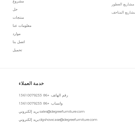
مشروع
مشاريع العطور
حل
شاريع المتاحف
منتجات
معلومات عنا
موارد
اتصل بنا
تحميل
خدمة العملاء
رقم الهاتف:
+86 13610079233
واتساب:
+86 13610079233
sales@degreefurniture.com
بريد إلكتروني:
dgshowcase@degreefurniture.com
بريد إلكتروني: