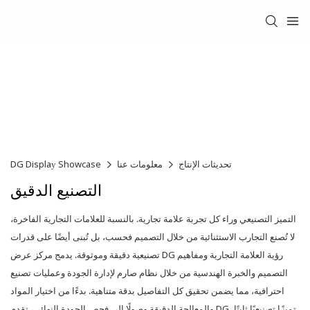
تحديثات الإنتاج
معلومات عنا
DG Display Showcase
التصنيع الدقيق
التميز التصنيعي وراء كل تجربة علامة تجارية.
بالنسبة للعلامات التجارية الفاخرة،
لا تُصنع التجارب الاستثنائية من خلال التصميم فحسب، بل تُبنى أيضًا على قدرات
تصنيعية دقيقة وموثوقة.
يدمج مركز عرض DG رؤية العلامة التجارية ومفاهيم
التصميم والخبرة الهندسية من خلال نظام صارم لإدارة الجودة وعمليات تصنيع
احترافية، مما يضمن تحقيق كل التفاصيل بدقة متناهية.
بدءًا من اختيار المواد
والمعالجة الدقيقة وصولًا إلى فحص الجودة النهائي، تقدم DG تميزًا تصنيعيًا ثابتًا،