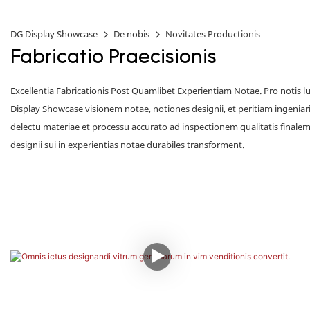
DG Display Showcase
De nobis
Novitates Productionis
Fabricatio Praecisionis
Excellentia Fabricationis Post Quamlibet Experientiam Notae.
Pro notis l
Display Showcase visionem notae, notiones designii, et peritiam ingeniari
delectu materiae et processu accurato ad inspectionem qualitatis final
designii sui in experientias notae durabiles transforment.