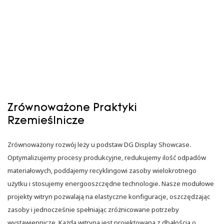
Zrównoważone Praktyki
Rzemieślnicze
Zrównoważony rozwój leży u podstaw DG Display Showcase.
Optymalizujemy procesy produkcyjne, redukujemy ilość odpadów
materiałowych, poddajemy recyklingowi zasoby wielokrotnego
użytku i stosujemy energooszczędne technologie. Nasze modułowe
projekty witryn pozwalają na elastyczne konfiguracje, oszczędzając
zasoby i jednocześnie spełniając zróżnicowane potrzeby
wystawiennicze. Każda witryna jest projektowana z dbałością o