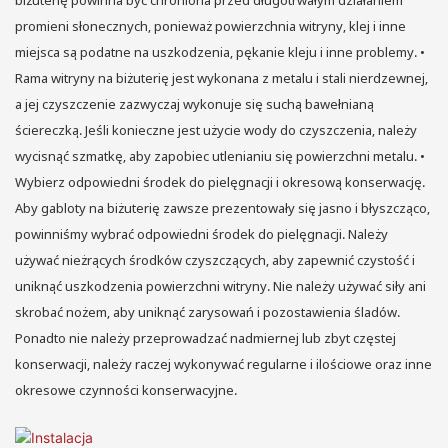
biżuterię powinna być chroniona przed długotrwałym działaniem
promieni słonecznych, ponieważ powierzchnia witryny, klej i inne
miejsca są podatne na uszkodzenia, pękanie kleju i inne problemy. •
Rama witryny na biżuterię jest wykonana z metalu i stali nierdzewnej,
a jej czyszczenie zazwyczaj wykonuje się suchą bawełnianą
ściereczką. Jeśli konieczne jest użycie wody do czyszczenia, należy
wycisnąć szmatkę, aby zapobiec utlenianiu się powierzchni metalu. •
Wybierz odpowiedni środek do pielęgnacji i okresową konserwację.
Aby gabloty na biżuterię zawsze prezentowały się jasno i błyszcząco,
powinniśmy wybrać odpowiedni środek do pielęgnacji. Należy
używać nieżrących środków czyszczących, aby zapewnić czystość i
uniknąć uszkodzenia powierzchni witryny. Nie należy używać siły ani
skrobać nożem, aby uniknąć zarysowań i pozostawienia śladów.
Ponadto nie należy przeprowadzać nadmiernej lub zbyt częstej
konserwacji, należy raczej wykonywać regularne i ilościowe oraz inne
okresowe czynności konserwacyjne.