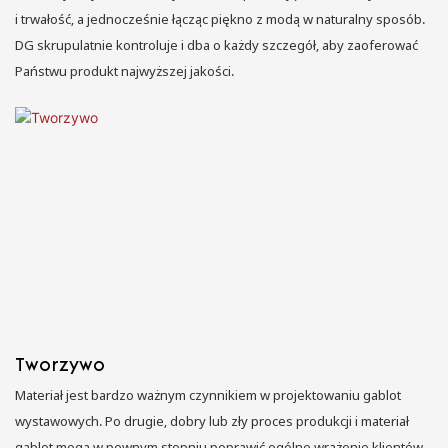
i trwałość, a jednocześnie łącząc piękno z modą w naturalny sposób.
DG skrupulatnie kontroluje i dba o każdy szczegół, aby zaoferować
Państwu produkt najwyższej jakości.
Tworzywo
Materiał jest bardzo ważnym czynnikiem w projektowaniu gablot
wystawowych. Po drugie, dobry lub zły proces produkcji i materiał
gablot mogą w pewnym stopniu poprawić ogólne wrażenie klientów