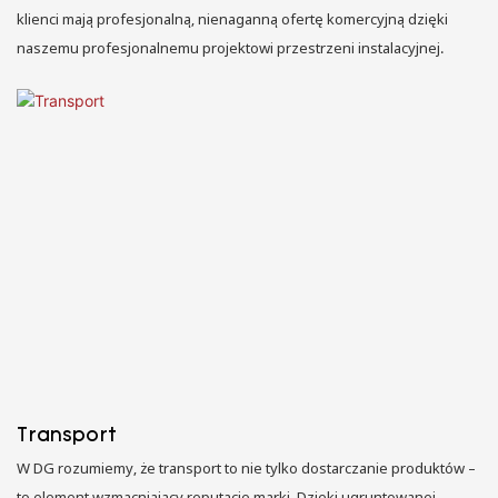
klienci mają profesjonalną, nienaganną ofertę komercyjną dzięki
naszemu profesjonalnemu projektowi przestrzeni instalacyjnej.
Transport
W DG rozumiemy, że transport to nie tylko dostarczanie produktów –
to element wzmacniający reputację marki. Dzięki ugruntowanej