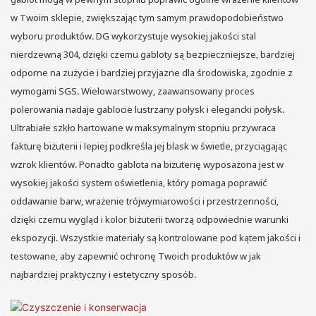
w Twoim sklepie, zwiększając tym samym prawdopodobieństwo
wyboru produktów. DG wykorzystuje wysokiej jakości stal
nierdzewną 304, dzięki czemu gabloty są bezpieczniejsze, bardziej
odporne na zużycie i bardziej przyjazne dla środowiska, zgodnie z
wymogami SGS. Wielowarstwowy, zaawansowany proces
polerowania nadaje gablocie lustrzany połysk i elegancki połysk.
Ultrabiałe szkło hartowane w maksymalnym stopniu przywraca
fakturę biżuterii i lepiej podkreśla jej blask w świetle, przyciągając
wzrok klientów. Ponadto gablota na biżuterię wyposażona jest w
wysokiej jakości system oświetlenia, który pomaga poprawić
oddawanie barw, wrażenie trójwymiarowości i przestrzenności,
dzięki czemu wygląd i kolor biżuterii tworzą odpowiednie warunki
ekspozycji. Wszystkie materiały są kontrolowane pod kątem jakości i
testowane, aby zapewnić ochronę Twoich produktów w jak
najbardziej praktyczny i estetyczny sposób.