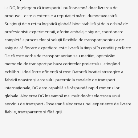
La DG, înțelegem că transportul nu înseamnă doar livrarea de
produse - este o extensie a reputației mărcii dumneavoastră.
Susținuți de o rețea logistică globală bine stabilită și de o echipă de
profesioniști experimentați, oferim ambalaje sigure, coordonare
completă a proceselor și soluții flexibile de transport pentru a ne
asigura că fiecare expediere este livrată la timp și în condiții perfecte.
Fie că este vorba de transport aerian sau maritim, optimizăm
metodele de transport pe baza cerințelor proiectului, atingând
echilibrul ideal între eficiență și cost. Datorită locației strategice a
fabricii noastre și accesului puternic la canalele de transport
internaționale, DG este capabilă să răspundă rapid comenzilor
globale. Alegerea DG înseamnă mai mult decât selectarea unui
serviciu de transport - înseamnă alegerea unei experiențe de livrare
fiabile, transparente și fără griji.