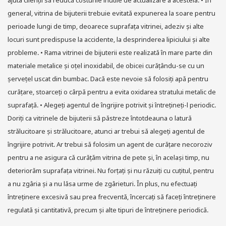
ajuta clienții să reducă costurile inutile de actualizare a acesteia. • În
general, vitrina de bijuterii trebuie evitată expunerea la soare pentru
perioade lungi de timp, deoarece suprafața vitrinei, adeziv și alte
locuri sunt predispuse la accidente, la desprinderea lipiciului și alte
probleme. • Rama vitrinei de bijuterii este realizată în mare parte din
materiale metalice și oțel inoxidabil, de obicei curățându-se cu un
șervețel uscat din bumbac. Dacă este nevoie să folosiți apă pentru
curățare, stoarceți o cârpă pentru a evita oxidarea stratului metalic de
suprafață. • Alegeți agentul de îngrijire potrivit și întrețineți-l periodic.
Doriți ca vitrinele de bijuterii să păstreze întotdeauna o latură
strălucitoare și strălucitoare, atunci ar trebui să alegeți agentul de
îngrijire potrivit. Ar trebui să folosim un agent de curățare necoroziv
pentru a ne asigura că curățăm vitrina de pete și, în același timp, nu
deteriorăm suprafața vitrinei. Nu forțați și nu răzuiți cu cuțitul, pentru
a nu zgâria și a nu lăsa urme de zgârieturi. În plus, nu efectuați
întreținere excesivă sau prea frecventă, încercați să faceți întreținere
regulată și cantitativă, precum și alte tipuri de întreținere periodică.