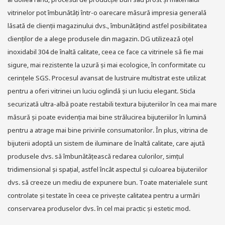
vitrinelor pot îmbunătăți într-o oarecare măsură impresia generală
lăsată de clienții magazinului dvs., îmbunătățind astfel posibilitatea
clienților de a alege produsele din magazin. DG utilizează oțel
inoxidabil 304 de înaltă calitate, ceea ce face ca vitrinele să fie mai
sigure, mai rezistente la uzură și mai ecologice, în conformitate cu
cerințele SGS. Procesul avansat de lustruire multistrat este utilizat
pentru a oferi vitrinei un luciu oglindă și un luciu elegant. Sticla
securizată ultra-albă poate restabili textura bijuteriilor în cea mai mare
măsură și poate evidenția mai bine strălucirea bijuteriilor în lumină
pentru a atrage mai bine privirile consumatorilor. În plus, vitrina de
bijuterii adoptă un sistem de iluminare de înaltă calitate, care ajută
produsele dvs. să îmbunătățească redarea culorilor, simțul
tridimensional și spațial, astfel încât aspectul și culoarea bijuteriilor
dvs. să creeze un mediu de expunere bun. Toate materialele sunt
controlate și testate în ceea ce privește calitatea pentru a urmări
conservarea produselor dvs. în cel mai practic și estetic mod.