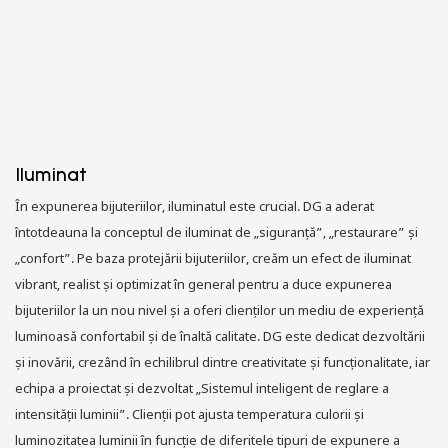
Iluminat
În expunerea bijuteriilor, iluminatul este crucial. DG a aderat
întotdeauna la conceptul de iluminat de „siguranță”, „restaurare” și
„confort”. Pe baza protejării bijuteriilor, creăm un efect de iluminat
vibrant, realist și optimizat în general pentru a duce expunerea
bijuteriilor la un nou nivel și a oferi clienților un mediu de experiență
luminoasă confortabil și de înaltă calitate. DG este dedicat dezvoltării
și inovării, crezând în echilibrul dintre creativitate și funcționalitate, iar
echipa a proiectat și dezvoltat „Sistemul inteligent de reglare a
intensității luminii”. Clienții pot ajusta temperatura culorii și
luminozitatea luminii în funcție de diferitele tipuri de expunere a