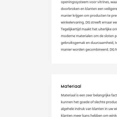
openingssysteem voor vitrines, waa
doorbroken en klanten een veiliger
manier krijgen om producten te pre
winkelervaring. DG streeft ernaar e
Tegelijkertijd maakt het uiterlijke 
moderne materialen om de sloten pe
gebruiksgemak en duurzaamheid, te
manier worden gecombineerd. DG he
overwogen, om u het meest perfecte
Materiaal
Materiaal is een zeer belangrijke fac
kunnen het goede of slechte product
algehele indruk van klanten in uw w
klanten meer kans hebben om winke