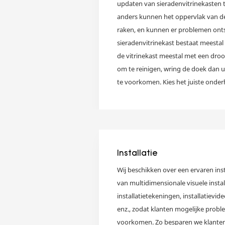
updaten van sieradenvitrinekasten t
anders kunnen het oppervlak van de 
raken, en kunnen er problemen ontst
sieradenvitrinekast bestaat meestal 
de vitrinekast meestal met een dro
om te reinigen, wring de doek dan 
te voorkomen. Kies het juiste onde
u dat de vitrinekasten als sieraden e
het juiste onderhoudsmiddel voor uw
reinigingsmiddel om vlekken te verw
vitrinekast niet te beschadigen. For
mes om krassen te voorkomen. Voer
Installatie
onderhoud uit, maar probeer regelm
Wij beschikken over een ervaren ins
onderhoud uit te voeren.
van multidimensionale visuele instal
installatietekeningen, installatievide
enz., zodat klanten mogelijke proble
voorkomen. Zo besparen we klanten z