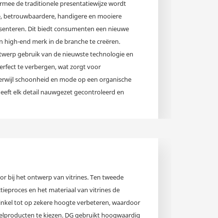
rmee de traditionele presentatiewijze wordt
e, betrouwbaardere, handigere en mooiere
senteren. Dit biedt consumenten een nieuwe
en high-end merk in de branche te creëren.
ontwerp gebruik van de nieuwste technologie en
rfect te verbergen, wat zorgt voor
rwijl schoonheid en mode op een organische
eft elk detail nauwgezet gecontroleerd en
 product te presenteren.
tor bij het ontwerp van vitrines. Ten tweede
ieproces en het materiaal van vitrines de
inkel tot op zekere hoogte verbeteren, waardoor
lproducten te kiezen. DG gebruikt hoogwaardig