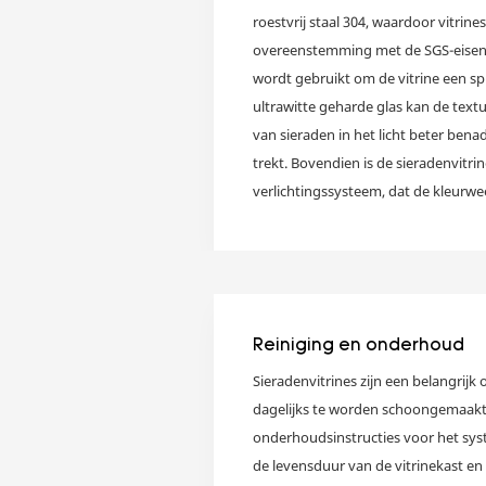
roestvrij staal 304, waardoor vitrines v
overeenstemming met de SGS-eisen.
wordt gebruikt om de vitrine een sp
ultrawitte geharde glas kan de text
van sieraden in het licht beter be
trekt. Bovendien is de sieradenvitr
verlichtingssysteem, dat de kleurwe
gevoel van uw producten verbetert, 
een goede presentatieomgeving creë
gecontroleerd en getest om uw prod
manier te behouden.
Reiniging en onderhoud
Sieradenvitrines zijn een belangrij
dagelijks te worden schoongemaakt
onderhoudsinstructies voor het syste
de levensduur van de vitrinekast en