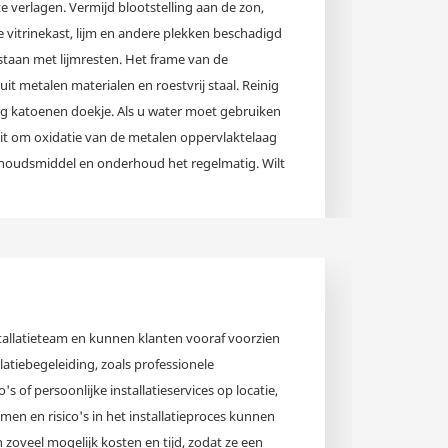
e verlagen. Vermijd blootstelling aan de zon,
vitrinekast, lijm en andere plekken beschadigd
aan ​​met lijmresten. Het frame van de
uit metalen materialen en roestvrij staal. Reinig
og katoenen doekje. Als u water moet gebruiken
uit om oxidatie van de metalen oppervlaktelaag
rhoudsmiddel en onderhoud het regelmatig. Wilt
r altijd glanzend en glanzend uitzien? Kies dan
 vitrinekast. Gebruik een niet-bijtend
ijderen en tegelijkertijd het oppervlak van de
ceer de vitrinekast niet en schraap niet met een
 daarnaast geen overmatig of te frequent
atig en kwantitatief en ander periodiek
tallatieteam en kunnen klanten vooraf voorzien
latiebegeleiding, zoals professionele
o's of persoonlijke installatieservices op locatie,
men en risico's in het installatieproces kunnen
oveel mogelijk kosten en tijd, zodat ze een