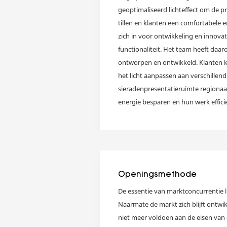
geoptimaliseerd lichteffect om de p
tillen en klanten een comfortabele 
zich in voor ontwikkeling en innovati
functionaliteit. Het team heeft daa
ontworpen en ontwikkeld. Klanten 
het licht aanpassen aan verschillend
sieradenpresentatieruimte regionaa
energie besparen en hun werk efficië
ontwerpteam voert de afdeling kwali
hoge prestaties en stabiliteit tuss
garanderen. De keuze van de verlich
de structuur van de vitrine, evenal
productpakketten van de klant. We
Openingsmethode
verlichtingsopties om aan de behoef
De essentie van marktconcurrentie l
te voldoen. Creëer een ruimte met 
Naarmate de markt zich blijft ontwik
niet meer voldoen aan de eisen van d