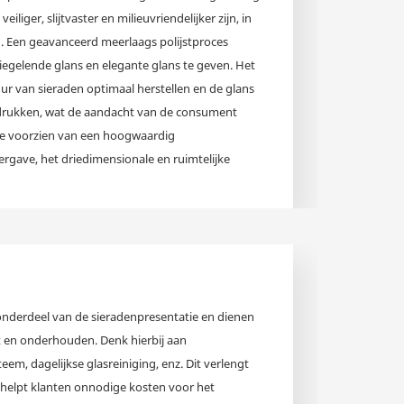
eiliger, slijtvaster en milieuvriendelijker zijn, in
 Een geavanceerd meerlaags polijstproces
iegelende glans en elegante glans te geven. Het
uur van sieraden optimaal herstellen en de glans
nadrukken, wat de aandacht van de consument
ine voorzien van een hoogwaardig
ergave, het driedimensionale en ruimtelijke
zodat het uiterlijk en de kleur van uw sieraden
ren. Alle materialen worden op kwaliteit
ucten op de meest praktische en esthetische
k onderdeel van de sieradenpresentatie en dienen
 en onderhouden. Denk hierbij aan
em, dagelijkse glasreiniging, enz. Dit verlengt
 helpt klanten onnodige kosten voor het