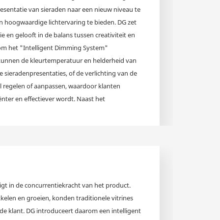
resentatie van sieraden naar een nieuw niveau te
en hoogwaardige lichtervaring te bieden. DG zet
e en gelooft in de balans tussen creativiteit en
rom het "Intelligent Dimming System"
kunnen de kleurtemperatuur en helderheid van
e sieradenpresentaties, of de verlichting van de
l regelen of aanpassen, waardoor klanten
nter en effectiever wordt. Naast het
teitscontrole ook de strengste lichttests uit om
en bedieningselementen en lichtbronnen te
ting voor de vitrine hangt af van het ontwerp en
s de persoonlijke voorkeuren en
 bieden een verscheidenheid aan
ten van onze klanten in verschillende scenario's
igt in de concurrentiekracht van het product.
commerciële waarde.
kelen en groeien, konden traditionele vitrines
e klant. DG introduceert daarom een ​​intelligent