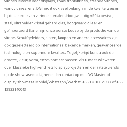
vitrines leveren voor displays, zoals frontvitrines, staande vitrines,
wandvitrines, enz. DG hecht ook veel belang aan de kwaliteitseisen
bij de selectie van vitrinematerialen. Hoogwaardig #304 roestvrij
staal, ultrahelder kristal gehard glas, hoogwaardig leer en
geïmporteerd flanel zijn onze eerste keuze bij de productie van de
vitrine. Schuifgeleiders, sloten, lampen en andere accessoires zijn
ook geselecteerd op internationaal bekende merken, geavanceerde
technologie en superieure kwaliteit. Tegelijkertijd kunt u ook de
grootte, kleur, vorm, enzovoort aanpassen. Als u meer wilt weten
over klassieke high-end retaildisplayprojecten en de laatste trends
op de showcasemarkt, neem dan contact op met DG Master of
display showcase.Mobiel/Whatsapp/Wechat: +86 13610079233 of +86
13822140043