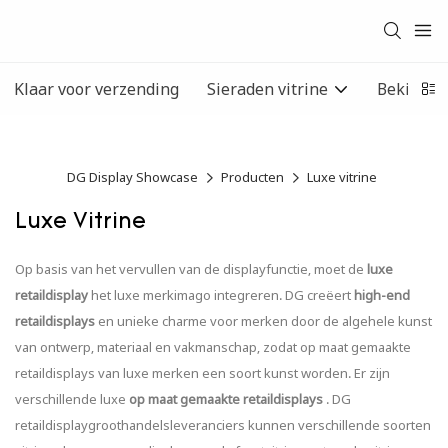
Klaar voor verzending
Sieraden vitrine
Bekijk d
DG Display Showcase
Producten
Luxe vitrine
Luxe Vitrine
Op basis van het vervullen van de displayfunctie, moet de
luxe
retaildisplay
het luxe merkimago integreren. DG creëert
high-end
retaildisplays
en unieke charme voor merken door de algehele kunst
van ontwerp, materiaal en vakmanschap, zodat op maat gemaakte
retaildisplays van luxe merken een soort kunst worden. Er zijn
verschillende luxe
op maat gemaakte retaildisplays
. DG
retaildisplaygroothandelsleveranciers kunnen verschillende soorten