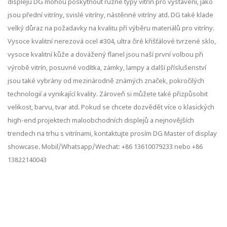
displejů DG mohou poskytnout různé typy vitrín pro vystavení, jako
jsou přední vitríny, svislé vitríny, nástěnné vitríny atd. DG také klade
velký důraz na požadavky na kvalitu při výběru materiálů pro vitríny.
Vysoce kvalitní nerezová ocel #304, ultra čiré křišťálové tvrzené sklo,
vysoce kvalitní kůže a dovážený flanel jsou naší první volbou při
výrobě vitrín, posuvné vodítka, zámky, lampy a další příslušenství
jsou také vybrány od mezinárodně známých značek, pokročilých
technologií a vynikající kvality. Zároveň si můžete také přizpůsobit
velikost, barvu, tvar atd. Pokud se chcete dozvědět více o klasických
high-end projektech maloobchodních displejů a nejnovějších
trendech na trhu s vitrínami, kontaktujte prosím DG Master of display
showcase. Mobil/Whatsapp/Wechat: +86 13610079233 nebo +86
13822140043