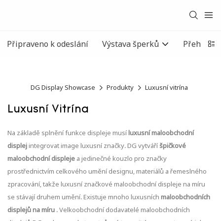
Připraveno k odeslání
Výstava šperků
Přehlídka
DG Display Showcase
Produkty
Luxusní vitrína
Luxusní Vitrína
Na základě splnění funkce displeje musí
luxusní maloobchodní
displej
integrovat image luxusní značky. DG vytváří
špičkové
maloobchodní displeje
a jedinečné kouzlo pro značky
prostřednictvím celkového umění designu, materiálů a řemeslného
zpracování, takže luxusní značkové maloobchodní displeje na míru
se stávají druhem umění. Existuje mnoho luxusních
maloobchodních
displejů na míru
. Velkoobchodní dodavatelé maloobchodních