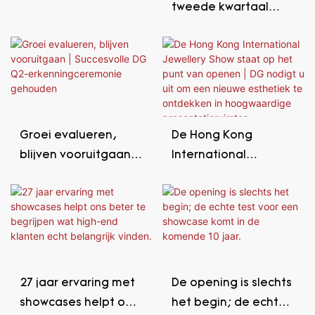
tweede kwartaal
2026: Reflecteren,
verbeteren,
evolueren
Groei evalueren,
De Hong Kong
blijven vooruitgaan |
International
Succesvolle DG Q2-
Jewellery Show staat
erkenningceremonie
op het punt van
gehouden
openen | DG nodigt u
uit om een ​​nieuwe
esthetiek te
ontdekken in
27 jaar ervaring met
De opening is slechts
hoogwaardige
showcases helpt ons
het begin; de echte
presentatieruimtes