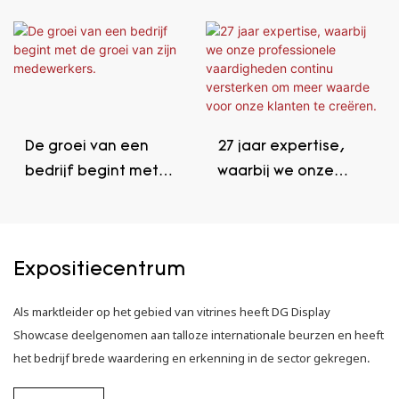
beter te begrijpen
test voor een
wat high-end klanten
showcase komt in de
echt belangrijk
komende 10 jaar.
vinden.
De groei van een
27 jaar expertise,
bedrijf begint met
waarbij we onze
de groei van zijn
professionele
medewerkers.
vaardigheden
continu versterken
Expositiecentrum
om meer waarde
voor onze klanten te
Als marktleider op het gebied van vitrines heeft DG Display
creëren.
Showcase deelgenomen aan talloze internationale beurzen en heeft
het bedrijf brede waardering en erkenning in de sector gekregen.