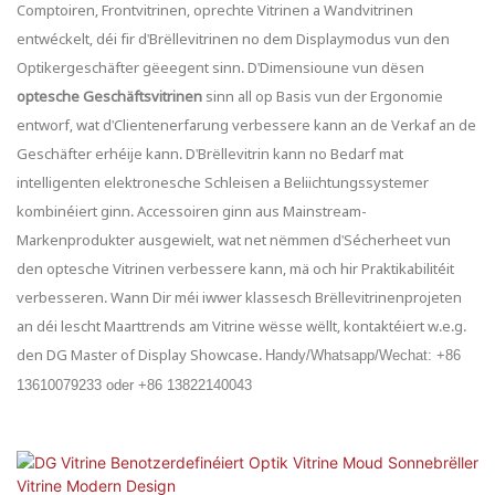
Comptoiren, Frontvitrinen, oprechte Vitrinen a Wandvitrinen
entwéckelt, déi fir d'Brëllevitrinen no dem Displaymodus vun den
Optikergeschäfter gëeegent sinn. D'Dimensioune vun dësen
optesche Geschäftsvitrinen
sinn all op Basis vun der Ergonomie
entworf, wat d'Clientenerfarung verbessere kann an de Verkaf an de
Geschäfter erhéije kann. D'Brëllevitrin kann no Bedarf mat
intelligenten elektronesche Schleisen a Beliichtungssystemer
kombinéiert ginn. Accessoiren ginn aus Mainstream-
Markenprodukter ausgewielt, wat net nëmmen d'Sécherheet vun
den optesche Vitrinen verbessere kann, mä och hir Praktikabilitéit
verbesseren. Wann Dir méi iwwer klassesch Brëllevitrinenprojeten
an déi lescht Maarttrends am Vitrine wësse wëllt, kontaktéiert w.e.g.
den DG Master of Display Showcase.
Handy/Whatsapp/Wechat: +86
13610079233 oder +86 13822140043