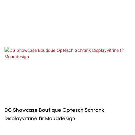
DG Showcase Boutique Optesch Schrank
Displayvitrine fir Mouddesign