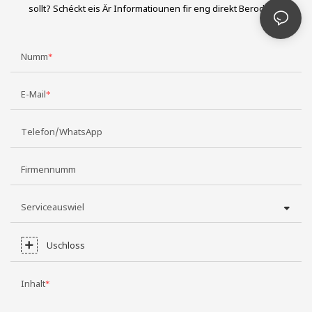
sollt? Schéckt eis Är Informatiounen fir eng direkt Berodung.
Numm
E-Mail
Telefon/WhatsApp
Firmennumm
Serviceauswiel
Uschloss
Inhalt