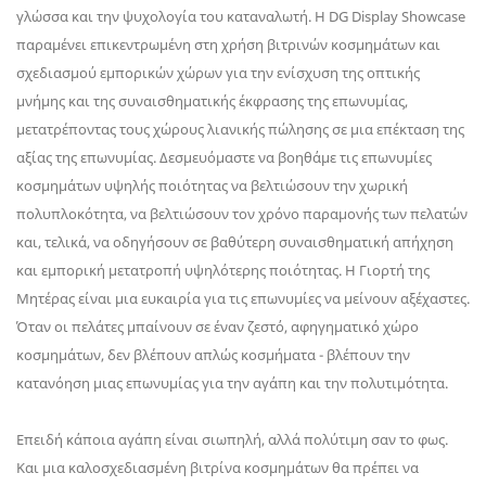
γλώσσα και την ψυχολογία του καταναλωτή. Η DG Display Showcase
παραμένει επικεντρωμένη στη χρήση βιτρινών κοσμημάτων και
σχεδιασμού εμπορικών χώρων για την ενίσχυση της οπτικής
μνήμης και της συναισθηματικής έκφρασης της επωνυμίας,
μετατρέποντας τους χώρους λιανικής πώλησης σε μια επέκταση της
αξίας της επωνυμίας. Δεσμευόμαστε να βοηθάμε τις επωνυμίες
κοσμημάτων υψηλής ποιότητας να βελτιώσουν την χωρική
πολυπλοκότητα, να βελτιώσουν τον χρόνο παραμονής των πελατών
και, τελικά, να οδηγήσουν σε βαθύτερη συναισθηματική απήχηση
και εμπορική μετατροπή υψηλότερης ποιότητας. Η Γιορτή της
Μητέρας είναι μια ευκαιρία για τις επωνυμίες να μείνουν αξέχαστες.
Όταν οι πελάτες μπαίνουν σε έναν ζεστό, αφηγηματικό χώρο
κοσμημάτων, δεν βλέπουν απλώς κοσμήματα - βλέπουν την
κατανόηση μιας επωνυμίας για την αγάπη και την πολυτιμότητα.
Επειδή κάποια αγάπη είναι σιωπηλή, αλλά πολύτιμη σαν το φως.
Και μια καλοσχεδιασμένη βιτρίνα κοσμημάτων θα πρέπει να