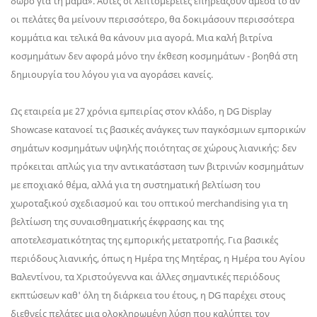
δώρο για τη μαμά». Αυτές οι λεπτομέρειες επηρεάζουν άμεσα το αν
οι πελάτες θα μείνουν περισσότερο, θα δοκιμάσουν περισσότερα
κομμάτια και τελικά θα κάνουν μια αγορά. Μια καλή βιτρίνα
κοσμημάτων δεν αφορά μόνο την έκθεση κοσμημάτων - βοηθά στη
δημιουργία του λόγου για να αγοράσει κανείς.
Ως εταιρεία με 27 χρόνια εμπειρίας στον κλάδο, η DG Display
Showcase κατανοεί τις βασικές ανάγκες των παγκόσμιων εμπορικών
σημάτων κοσμημάτων υψηλής ποιότητας σε χώρους λιανικής: δεν
πρόκειται απλώς για την αντικατάσταση των βιτρινών κοσμημάτων
με εποχιακό θέμα, αλλά για τη συστηματική βελτίωση του
χωροταξικού σχεδιασμού και του οπτικού merchandising για τη
βελτίωση της συναισθηματικής έκφρασης και της
αποτελεσματικότητας της εμπορικής μετατροπής. Για βασικές
περιόδους λιανικής, όπως η Ημέρα της Μητέρας, η Ημέρα του Αγίου
Βαλεντίνου, τα Χριστούγεννα και άλλες σημαντικές περιόδους
εκπτώσεων καθ' όλη τη διάρκεια του έτους, η DG παρέχει στους
διεθνείς πελάτες μια ολοκληρωμένη λύση που καλύπτει τον