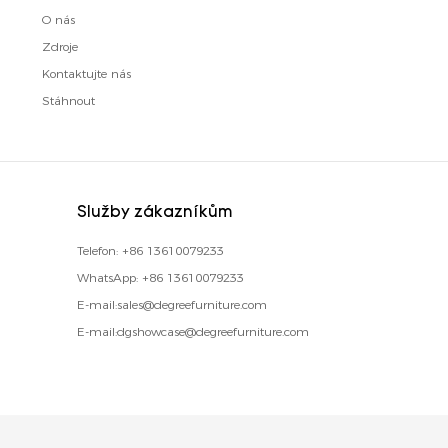
O nás
Zdroje
Kontaktujte nás
Stáhnout
Služby zákazníkům
Telefon:
+86 13610079233
WhatsApp:
+86 13610079233
E-mail:
sales@degreefurniture.com
E-mail:
dgshowcase@degreefurniture.com