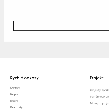
Rychlé odkazy
Projekt
Domov
Projekty šper
Projekt
Parfémové pro
řešení
Muzejní proje
Produkty