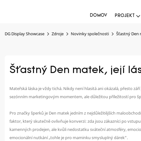
DOMOV
PROJEKT
DG Display Showcase
Zdroje
Novinky společnosti
Šťastný Den m
Šťastný Den matek, její lás
Mateřská láska je vždy tichá. Nikdy není hlasitá ani okázalá, přesto září
sezónním marketingovým momentem, ale důležitou příležitostí pro špe
Pro značky šperků je Den matek jedním z nejdůležitějších maloobchodn
faktor, který skutečně ovlivňuje konverzi: zda jsou zákazníci po vst
kamenných prodejen, ale kvůli nedostatku sváteční atmosféry, emocio
emocionální nutkání „tohle je pro maminku smysluplný dárek“.