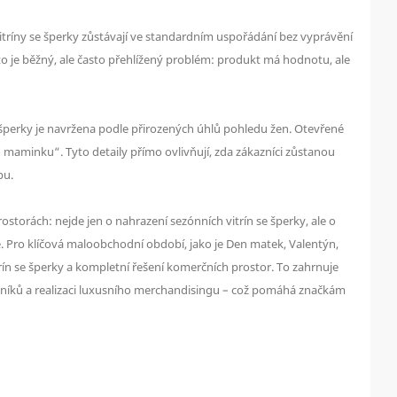
vitríny se šperky zůstávají ve standardním uspořádání bez vyprávění
oto je běžný, ale často přehlížený problém: produkt má hodnotu, ale
 šperky je navržena podle přirozených úhlů pohledu žen. Otevřené
 maminku“. Tyto detaily přímo ovlivňují, zda zákazníci zůstanou
pu.
torách: nejde jen o nahrazení sezónních vitrín se šperky, ale o
. Pro klíčová maloobchodní období, jako je Den matek, Valentýn,
ín se šperky a kompletní řešení komerčních prostor. To zahrnuje
azníků a realizaci luxusního merchandisingu – což pomáhá značkám