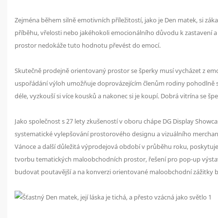
Zejména během silně emotivních příležitostí, jako je Den matek, si zá
příběhu, vřelosti nebo jakéhokoli emocionálního důvodu k zastavení a z
prostor nedokáže tuto hodnotu převést do emocí.
Skutečně prodejně orientovaný prostor se šperky musí vycházet z emoc
uspořádání výloh umožňuje doprovázejícím členům rodiny pohodlně si je
déle, vyzkouší si více kousků a nakonec si je koupí. Dobrá vitrína se 
Jako společnost s 27 lety zkušeností v oboru chápe DG Display Showcas
systematické vylepšování prostorového designu a vizuálního merchandi
Vánoce a další důležitá výprodejová období v průběhu roku, poskytuje
tvorbu tematických maloobchodních prostor, řešení pro pop-up výstav
budovat poutavější a na konverzi orientované maloobchodní zážitky b