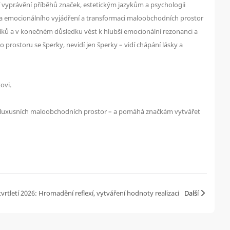
 vyprávění příběhů značek, estetickým jazykům a psychologii
ky a emocionálního vyjádření a transformaci maloobchodních prostor
íků a v konečném důsledku vést k hlubší emocionální rezonanci a
o prostoru se šperky, nevidí jen šperky – vidí chápání lásky a
ovi.
aci luxusních maloobchodních prostor – a pomáhá značkám vytvářet
tvrtletí 2026: Hromadění reflexí, vytváření hodnoty realizací
Další