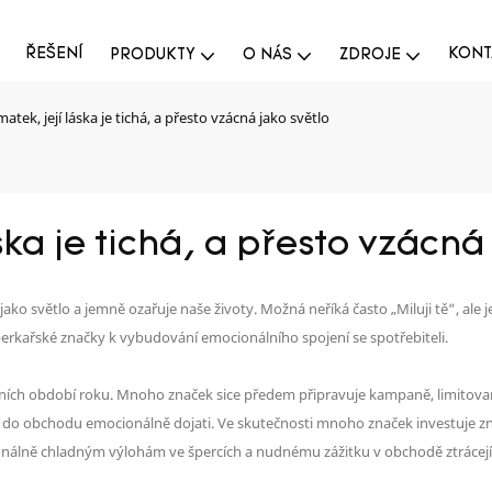
ŘEŠENÍ
KONT
PRODUKTY
O NÁS
ZDROJE
atek, její láska je tichá, a přesto vzácná jako světlo
ka je tichá, a přesto vzácná 
 jako světlo a jemně ozařuje naše životy. Možná neříká často „Miluji tě“, ale 
rkařské značky k vybudování emocionálního spojení se spotřebiteli.
ích období roku. Mnoho značek sice předem připravuje kampaně, limitované k
upu do obchodu emocionálně dojati. Ve skutečnosti mnoho značek investuje z
nálně chladným výlohám ve špercích a nudnému zážitku v obchodě ztrácejí t