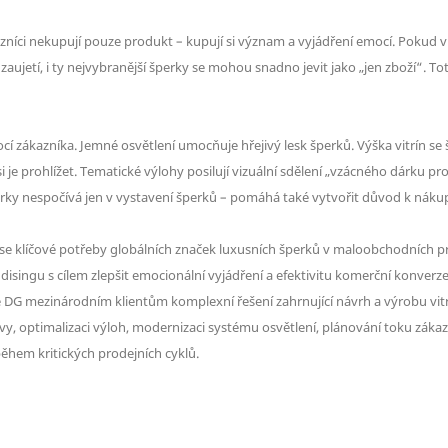
kazníci nekupují pouze produkt – kupují si význam a vyjádření emocí. Pokud 
aujetí, i ty nejvybranější šperky se mohou snadno jevit jako „jen zboží“. T
í zákazníka. Jemné osvětlení umocňuje hřejivý lesk šperků. Výška vitrín se
 prohlížet. Tematické výlohy posilují vizuální sdělení „vzácného dárku pro
šperky nespočívá jen v vystavení šperků – pomáhá také vytvořit důvod k náku
e klíčové potřeby globálních značek luxusních šperků v maloobchodních pros
singu s cílem zlepšit emocionální vyjádření a efektivitu komerční konverze
 DG mezinárodním klientům komplexní řešení zahrnující návrh a výrobu vitr
y, optimalizaci výloh, modernizaci systému osvětlení, plánování toku zák
ěhem kritických prodejních cyklů.