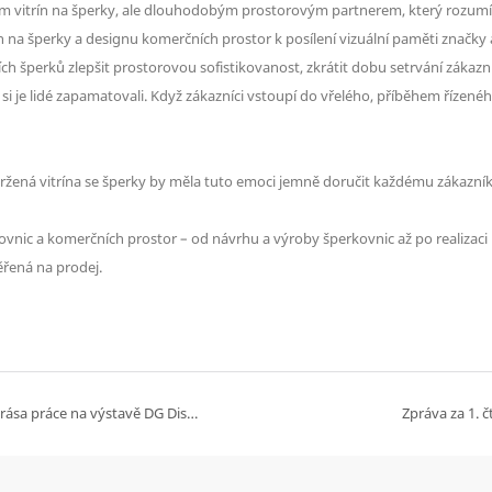
cem vitrín na šperky, ale dlouhodobým prostorovým partnerem, který rozumí
rín na šperky a designu komerčních prostor k posílení vizuální paměti znač
 šperků zlepšit prostorovou sofistikovanost, zkrátit dobu setrvání zákazn
 si je lidé zapamatovali. Když zákazníci vstoupí do vřelého, příběhem řízenéh
avržená vitrína se šperky by měla tuto emoci jemně doručit každému zákazník
rkovnic a komerčních prostor – od návrhu a výroby šperkovnic až po realiz
ěřená na prodej.
Svátek práce | Ocenění každého řemesla vynalézavosti — Krása práce na výstavě DG Display
Zpráva za 1. č