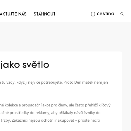
čeština
AKTUJTE NÁS
STÁHNOUT
jako světlo
je tu vždy, když ji nejvíce potřebujete. Proto Den matek není jen
olekce a propagační akce pro členy, ale často přehlíží klíčový
načné prostředky do reklamy, aby přilákaly návštěvníky do
ržby. Zákazníci nejsou ochotni nakupovat – prostě necítí