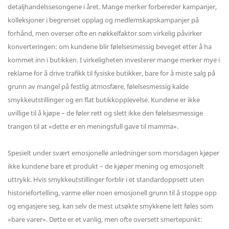
detaljhandelssesongene i året. Mange merker forbereder kampanjer,
kolleksjoner i begrenset opplag og medlemskapskampanjer på
forhånd, men overser ofte en nøkkelfaktor som virkelig påvirker
konverteringen: om kundene blir følelsesmessig beveget etter å ha
kommet inn i butikken. I virkeligheten investerer mange merker mye i
reklame for å drive trafikk til fysiske butikker, bare for å miste salg på
grunn av mangel på festlig atmosfære, følelsesmessig kalde
smykkeutstillinger og en flat butikkopplevelse. Kundene er ikke
uvillige til å kjøpe – de føler rett og slett ikke den følelsesmessige
trangen til at «dette er en meningsfull gave til mamma».
Spesielt under svært emosjonelle anledninger som morsdagen kjøper
ikke kundene bare et produkt – de kjøper mening og emosjonelt
uttrykk. Hvis smykkeutstillinger forblir i et standardoppsett uten
historiefortelling, varme eller noen emosjonell grunn til å stoppe opp
og engasjere seg, kan selv de mest utsøkte smykkene lett føles som
«bare varer». Dette er et vanlig, men ofte oversett smertepunkt: