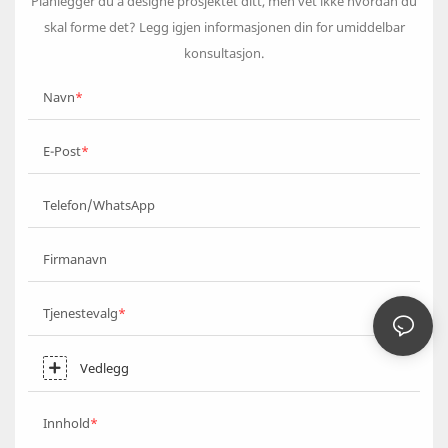
Planlegger du å designe prosjektet ditt, men vet ikke hvordan du
skal forme det? Legg igjen informasjonen din for umiddelbar
konsultasjon.
Navn
E-Post
Telefon/WhatsApp
Firmanavn
Tjenestevalg
Vedlegg
Innhold