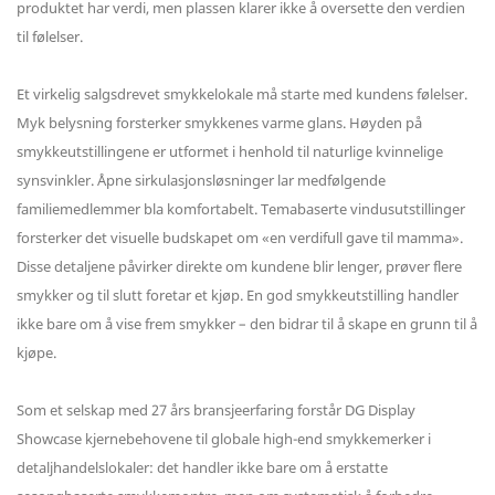
produktet har verdi, men plassen klarer ikke å oversette den verdien
til følelser.
Et virkelig salgsdrevet smykkelokale må starte med kundens følelser.
Myk belysning forsterker smykkenes varme glans. Høyden på
smykkeutstillingene er utformet i henhold til naturlige kvinnelige
synsvinkler. Åpne sirkulasjonsløsninger lar medfølgende
familiemedlemmer bla komfortabelt. Temabaserte vindusutstillinger
forsterker det visuelle budskapet om «en verdifull gave til mamma».
Disse detaljene påvirker direkte om kundene blir lenger, prøver flere
smykker og til slutt foretar et kjøp. En god smykkeutstilling handler
ikke bare om å vise frem smykker – den bidrar til å skape en grunn til å
kjøpe.
Som et selskap med 27 års bransjeerfaring forstår DG Display
Showcase kjernebehovene til globale high-end smykkemerker i
detaljhandelslokaler: det handler ikke bare om å erstatte