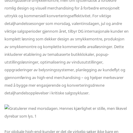
sesongbaserte smykkemontre, men om systematisk å forbedre
romlig design og visuell merchandising for å forbedre emosjonelt
uttrykk og kommersiell konverteringseffektivitet. For viktige
detaljhandelssesonger som morsdag, valentinsdagen, jul og andre
viktige salgsperioder gjennom året, tilbyr DG internasjonale kunder en
komplett løsning som dekker design av smykkemontre, produksjon
av smykkemontre og komplette kommersielle arealløsninger. Dette
inkluderer etablering av temabaserte butikklokaler, popup-
utstillingsløsninger, optimalisering av vindusutstillinger,
oppgraderinger av belysningssystemer, planlegging av kundeflyt og
gjennomføring av high-end merchandising – og hjelper merkevarer
med å bygge mer engasjerende og konverteringsdrevne
detaljhandelsopplevelser i kritiske salgssykluser.
For globale high-end-kunder er det de virkelig søker ikke bare en