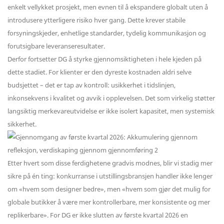
enkelt vellykket prosjekt, men evnen til å ekspandere globalt uten å
introdusere ytterligere risiko hver gang. Dette krever stabile
forsyningskjeder, enhetlige standarder, tydelig kommunikasjon og
forutsigbare leveranseresultater.
Derfor fortsetter DG å styrke gjennomsiktigheten i hele kjeden på
dette stadiet. For klienter er den dyreste kostnaden aldri selve
budsjettet – det er tap av kontroll: usikkerhet i tidslinjen,
inkonsekvens i kvalitet og avvik i opplevelsen. Det som virkelig støtter
langsiktig merkevareutvidelse er ikke isolert kapasitet, men systemisk
sikkerhet.
Etter hvert som disse ferdighetene gradvis modnes, blir vi stadig mer
sikre på én ting: konkurranse i utstillingsbransjen handler ikke lenger
om «hvem som designer bedre», men «hvem som gjør det mulig for
globale butikker å være mer kontrollerbare, mer konsistente og mer
replikerbare». For DG er ikke slutten av første kvartal 2026 en