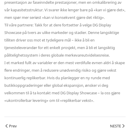
presentasjon av faseinndelte prestasjoner, men en omkalibrering av
vår kapasitetsstruktur. Vi svarer ikke lenger bare på «kan vi gjøre det»,
men spør mer seriøst «kan vi konsekvent gjøre det riktig».
Til våre partnere: Takk for at dere fortsetter å velge DG Display
Showcase på tvers av ulike markeder og stadier. Denne langsiktige
tilliten driver oss mot et tydeligere mål – ikke å bli en
tjenesteleverandør for ett enkelt prosjekt, men å bli et langsiktig
pålitelighetssystem i deres globale merkevareutvidelsesreise.
I et marked fullt av variabler er den mest verdifulle evnen aldri å skape
flere endringer, men å redusere unødvendig risiko og gjøre vekst
kontinuerlig replikerbar. Hvis du planlegger en ny runde med
butikkoppgraderinger eller global ekspansjon, ønsker vi deg
velkommen til å ta kontakt med DG Display Showcase – la oss gjøre
«ukontrollerbar levering» om til «replikerbar vekst».
Prev
NESTE