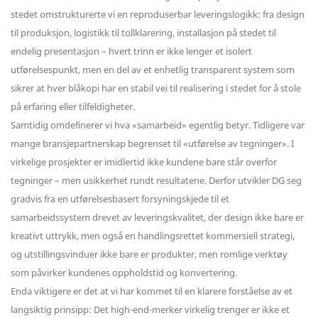
stedet omstrukturerte vi en reproduserbar leveringslogikk: fra design
til produksjon, logistikk til tollklarering, installasjon på stedet til
endelig presentasjon – hvert trinn er ikke lenger et isolert
utførelsespunkt, men en del av et enhetlig transparent system som
sikrer at hver blåkopi har en stabil vei til realisering i stedet for å stole
på erfaring eller tilfeldigheter.
Samtidig omdefinerer vi hva «samarbeid» egentlig betyr. Tidligere var
mange bransjepartnerskap begrenset til «utførelse av tegninger». I
virkelige prosjekter er imidlertid ikke kundene bare står overfor
tegninger – men usikkerhet rundt resultatene. Derfor utvikler DG seg
gradvis fra en utførelsesbasert forsyningskjede til et
samarbeidssystem drevet av leveringskvalitet, der design ikke bare er
kreativt uttrykk, men også en handlingsrettet kommersiell strategi,
og utstillingsvinduer ikke bare er produkter, men romlige verktøy
som påvirker kundenes oppholdstid og konvertering.
Enda viktigere er det at vi har kommet til en klarere forståelse av et
langsiktig prinsipp: Det high-end-merker virkelig trenger er ikke et