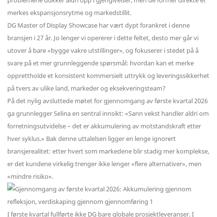
problemene dukker aldri opp i gjengivelser, men de former direkte et
merkes ekspansjonsrytme og markedstillit.
DG Master of Display Showcase har vært dypt forankret i denne
bransjen i 27 år. Jo lenger vi opererer i dette feltet, desto mer går vi
utover å bare «bygge vakre utstillinger», og fokuserer i stedet på å
svare på et mer grunnleggende spørsmål: hvordan kan et merke
opprettholde et konsistent kommersielt uttrykk og leveringssikkerhet
på tvers av ulike land, markeder og eksekveringsteam?
På det nylig avsluttede møtet for gjennomgang av første kvartal 2026
ga grunnlegger Selina en sentral innsikt: «Sann vekst handler aldri om
forretningsutvidelse – det er akkumulering av motstandskraft etter
hver syklus.» Bak denne uttalelsen ligger en lenge ignorert
bransjerealitet: etter hvert som markedene blir stadig mer komplekse,
er det kundene virkelig trenger ikke lenger «flere alternativer», men
«mindre risiko».
I første kvartal fullførte ikke DG bare globale prosjektleveranser. I