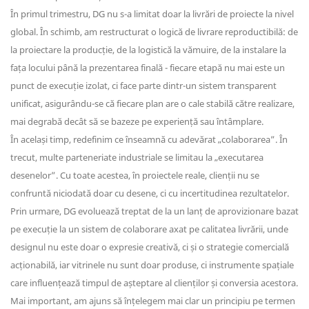
În primul trimestru, DG nu s-a limitat doar la livrări de proiecte la nivel
global. În schimb, am restructurat o logică de livrare reproductibilă: de
la proiectare la producție, de la logistică la vămuire, de la instalare la
fața locului până la prezentarea finală - fiecare etapă nu mai este un
punct de execuție izolat, ci face parte dintr-un sistem transparent
unificat, asigurându-se că fiecare plan are o cale stabilă către realizare,
mai degrabă decât să se bazeze pe experiență sau întâmplare.
În același timp, redefinim ce înseamnă cu adevărat „colaborarea”. În
trecut, multe parteneriate industriale se limitau la „executarea
desenelor”. Cu toate acestea, în proiectele reale, clienții nu se
confruntă niciodată doar cu desene, ci cu incertitudinea rezultatelor.
Prin urmare, DG evoluează treptat de la un lanț de aprovizionare bazat
pe execuție la un sistem de colaborare axat pe calitatea livrării, unde
designul nu este doar o expresie creativă, ci și o strategie comercială
acționabilă, iar vitrinele nu sunt doar produse, ci instrumente spațiale
care influențează timpul de așteptare al clienților și conversia acestora.
Mai important, am ajuns să înțelegem mai clar un principiu pe termen