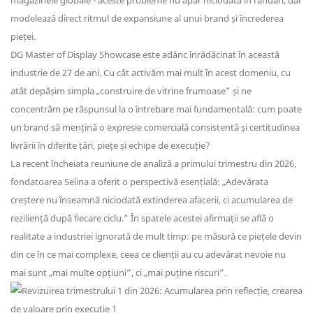
magazinele globale - aceste probleme nu apar niciodată în randări, dar
modelează direct ritmul de expansiune al unui brand și încrederea
pieței.
DG Master of Display Showcase este adânc înrădăcinat în această
industrie de 27 de ani. Cu cât activăm mai mult în acest domeniu, cu
atât depășim simpla „construire de vitrine frumoase” și ne
concentrăm pe răspunsul la o întrebare mai fundamentală: cum poate
un brand să mențină o expresie comercială consistentă și certitudinea
livrării în diferite țări, piețe și echipe de execuție?
La recent încheiata reuniune de analiză a primului trimestru din 2026,
fondatoarea Selina a oferit o perspectivă esențială: „Adevărata
creștere nu înseamnă niciodată extinderea afacerii, ci acumularea de
reziliență după fiecare ciclu.” În spatele acestei afirmații se află o
realitate a industriei ignorată de mult timp: pe măsură ce piețele devin
din ce în ce mai complexe, ceea ce clienții au cu adevărat nevoie nu
mai sunt „mai multe opțiuni”, ci „mai puține riscuri”.