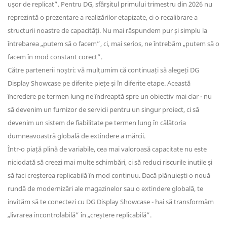
ușor de replicat”. Pentru DG, sfârșitul primului trimestru din 2026 nu
reprezintă o prezentare a realizărilor etapizate, ci o recalibrare a
structurii noastre de capacități. Nu mai răspundem pur și simplu la
întrebarea „putem să o facem”, ci, mai serios, ne întrebăm „putem să o
facem în mod constant corect”.
Către partenerii noștri: vă mulțumim că continuați să alegeți DG
Display Showcase pe diferite piețe și în diferite etape. Această
încredere pe termen lung ne îndreaptă spre un obiectiv mai clar - nu
să devenim un furnizor de servicii pentru un singur proiect, ci să
devenim un sistem de fiabilitate pe termen lung în călătoria
dumneavoastră globală de extindere a mărcii.
Într-o piață plină de variabile, cea mai valoroasă capacitate nu este
niciodată să creezi mai multe schimbări, ci să reduci riscurile inutile și
să faci creșterea replicabilă în mod continuu. Dacă plănuiești o nouă
rundă de modernizări ale magazinelor sau o extindere globală, te
invităm să te conectezi cu DG Display Showcase - hai să transformăm
„livrarea incontrolabilă” în „creștere replicabilă”.