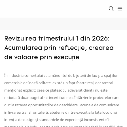
Revizuirea trimestrului 1 din 2026: 
Acumularea prin reflecție, crearea 
de valoare prin execuție
În industria comerțului cu amănuntul de bijuterii de lux și a spațiilor
comerciale de înaltă calitate, există un fapt foarte real, dar rareori
menționat explicit: ceea ce plătesc cu adevărat clienții nu este
niciodată doar bugetul - ci incertitudinea. Întârzierile proiectelor care
duc la ratarea oportunităților de deschidere, lacunele de comunicare
în livrarea transfrontalieră, abaterile dintre execuția la fața locului și
intenția de design și standardele de experiență inconsistente în