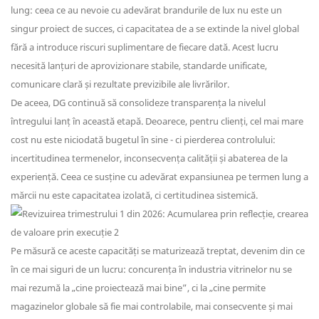
lung: ceea ce au nevoie cu adevărat brandurile de lux nu este un
singur proiect de succes, ci capacitatea de a se extinde la nivel global
fără a introduce riscuri suplimentare de fiecare dată. Acest lucru
necesită lanțuri de aprovizionare stabile, standarde unificate,
comunicare clară și rezultate previzibile ale livrărilor.
De aceea, DG continuă să consolideze transparența la nivelul
întregului lanț în această etapă. Deoarece, pentru clienți, cel mai mare
cost nu este niciodată bugetul în sine - ci pierderea controlului:
incertitudinea termenelor, inconsecvența calității și abaterea de la
experiență. Ceea ce susține cu adevărat expansiunea pe termen lung a
mărcii nu este capacitatea izolată, ci certitudinea sistemică.
Pe măsură ce aceste capacități se maturizează treptat, devenim din ce
în ce mai siguri de un lucru: concurența în industria vitrinelor nu se
mai rezumă la „cine proiectează mai bine”, ci la „cine permite
magazinelor globale să fie mai controlabile, mai consecvente și mai