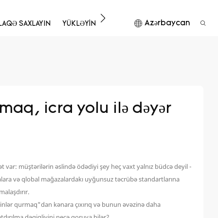
Azərbaycan
ƏLAQƏ SAXLAYIN
YÜKLƏYIN
aq, icra yolu ilə dəyər 
t var: müştərilərin əslində ödədiyi şey heç vaxt yalnız büdcə deyil -
apmalara və qlobal mağazalardakı uyğunsuz təcrübə standartlarına
malaşdırır.
itrinlər qurmaq"dan kənara çıxırıq və bunun əvəzinə daha
tdırılma dəqiqliyini necə qoruya bilər?