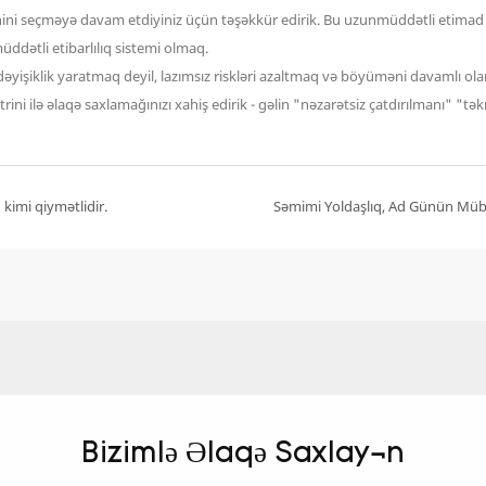
nini seçməyə davam etdiyiniz üçün təşəkkür edirik. Bu uzunmüddətli etimad b
ddətli etibarlılıq sistemi olmaq.
dəyişiklik yaratmaq deyil, lazımsız riskləri azaltmaq və böyüməni davamlı ol
trini ilə əlaqə saxlamağınızı xahiş edirik - gəlin "nəzarətsiz çatdırılmanı" "t
kimi qiymətlidir.
Bizimlə Əlaqə Saxlayın