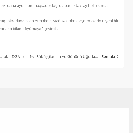
izi daha aydın bir məqsədə doğru aparır - tək layihəli xidmət
araq təkrarlana bilən etməkdir. Mağaza təkmilləşdirmələrinin yeni bir
əkrarlana bilən böyüməyə" çevirək.
Səmimi Yoldaşlıq, Ad Günün Mübarək | DG Vitrini 1-ci Rüb İşçilərinin Ad Gününü Uğurla Keçirdi
Sonrakı