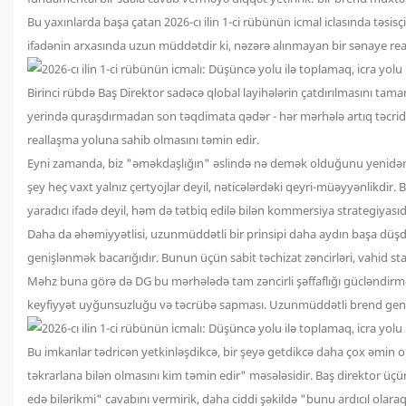
Bu yaxınlarda başa çatan 2026-cı ilin 1-ci rübünün icmal iclasında təsisçi
ifadənin arxasında uzun müddətdir ki, nəzərə alınmayan bir sənaye reall
Birinci rübdə Baş Direktor sadəcə qlobal layihələrin çatdırılmasını ta
yerində quraşdırmadan son təqdimata qədər - hər mərhələ artıq təcrid ol
reallaşma yoluna sahib olmasını təmin edir.
Eyni zamanda, biz "əməkdaşlığın" əslində nə demək olduğunu yenidən müəy
şey heç vaxt yalnız çertyojlar deyil, nəticələrdəki qeyri-müəyyənlikdir.
yaradıcı ifadə deyil, həm də tətbiq edilə bilən kommersiya strategiyas
Daha da əhəmiyyətlisi, uzunmüddətli bir prinsipi daha aydın başa düşd
genişlənmək bacarığıdır. Bunun üçün sabit təchizat zəncirləri, vahid sta
Məhz buna görə də DG bu mərhələdə tam zəncirli şəffaflığı gücləndirməy
keyfiyyət uyğunsuzluğu və təcrübə sapması. Uzunmüddətli brend genişl
Bu imkanlar tədricən yetkinləşdikcə, bir şeyə getdikcə daha çox əmin o
təkrarlana bilən olmasını kim təmin edir" məsələsidir. Baş direktor üçü
edə bilərikmi" cavabını vermirik, daha ciddi şəkildə "bunu ardıcıl olaraq