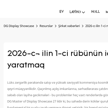
EV
HƏLL
LAYIHƏ
M
DG Display Showcase
Resurslar
Şirkət xəbərləri
2026-cı ilin 1-c
2026-cı ilin 1-ci rübünün i
yaratmaq
Lüks zərgərlik pərakəndə satışı və yüksək səviyyəli kommersiya kosmik sə
qeyri-müəyyənlikdir. Qaçırılmış açılış imkanlarına, sərhədlərarası çatd
səbəb olan layihə gecikmələri - bu problemlər heç vaxt renderlərdə gör
DG Master of Display Showcase 27 ildir ki, bu sahədə dərin köklər qur
fundamental bir suala cavab verməyə diqqət yetiririk: bir brend müxtəlif