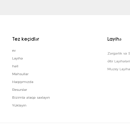
Tez keçidlər
Layihə
ev
Zərgərlik və 
Layihə
Ətir Layihələr
həll
Muzey Layihə
Məhsullar
Haqqımızda
Resurslar
Bizimlə əlaqə saxlayın
Yükləyin