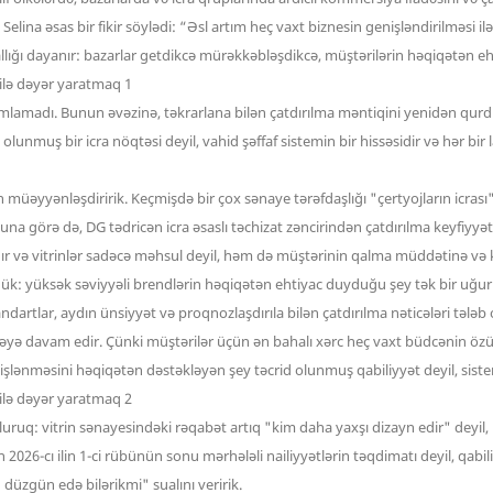
 Selina əsas bir fikir söylədi: “Əsl artım heç vaxt biznesin genişləndirilməsi 
ığı dayanır: bazarlar getdikcə mürəkkəbləşdikcə, müştərilərin həqiqətən ehtiy
mamlamadı. Bunun əvəzinə, təkrarlana bilən çatdırılma məntiqini yenidən qur
unmuş bir icra nöqtəsi deyil, vahid şəffaf sistemin bir hissəsidir və hər bir
yənləşdiririk. Keçmişdə bir çox sənaye tərəfdaşlığı "çertyojların icrası" il
 Buna görə də, DG tədricən icra əsaslı təchizat zəncirindən çatdırılma keyfiyy
ıdır və vitrinlər sadəcə məhsul deyil, həm də müştərinin qalma müddətinə və 
ük: yüksək səviyyəli brendlərin həqiqətən ehtiyac duyduğu şey tək bir uğurl
ndartlar, aydın ünsiyyət və proqnozlaşdırıla bilən çatdırılma nəticələri tələb 
ə davam edir. Çünki müştərilər üçün ən bahalı xərc heç vaxt büdcənin özü dey
ənməsini həqiqətən dəstəkləyən şey təcrid olunmuş qabiliyyət deyil, sistem
luruq: vitrin sənayesindəki rəqabət artıq "kim daha yaxşı dizayn edir" deyil
n 2026-cı ilin 1-ci rübünün sonu mərhələli nailiyyətlərin təqdimatı deyil, q
 düzgün edə bilərikmi" sualını veririk.