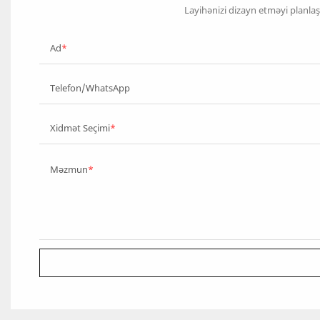
Layihənizi dizayn etməyi planla
Ad
Telefon/WhatsApp
Xidmət Seçimi
Məzmun