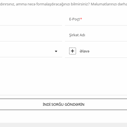
şdırırsınız, amma necə formalaşdıracağınızı bilmirsiniz? Məlumatlarınızı dər
E-Poçt
Şirkət Adı
Əlavə
İNDI SORĞU GÖNDƏRIN