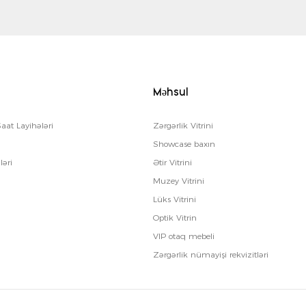
Məhsul
Saat Layihələri
Zərgərlik Vitrini
i
Showcase baxın
ləri
Ətir Vitrini
Muzey Vitrini
Lüks Vitrini
Optik Vitrin
VIP otaq mebeli
Zərgərlik nümayişi rekvizitləri