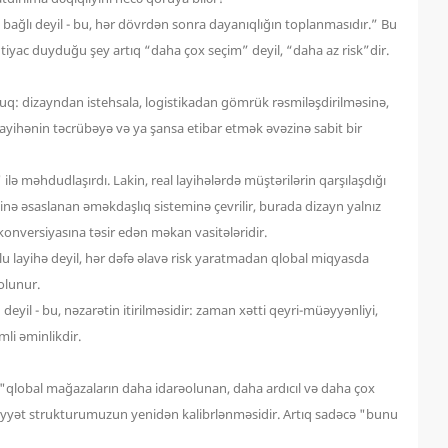
ilə bağlı deyil - bu, hər dövrdən sonra dayanıqlığın toplanmasıdır.” Bu
ac duyduğu şey artıq “daha ​​çox seçim” deyil, “daha ​​az risk”dir.
duq: dizayndan istehsala, logistikadan gömrük rəsmiləşdirilməsinə,
 layihənin təcrübəyə və ya şansa etibar etmək əvəzinə sabit bir
ə məhdudlaşırdı. Lakin, real layihələrdə müştərilərin qarşılaşdığı
ətinə əsaslanan əməkdaşlıq sisteminə çevrilir, burada dizayn yalnız
konversiyasına təsir edən məkan vasitələridir.
u layihə deyil, hər dəfə əlavə risk yaratmadan qlobal miqyasda
olunur.
il - bu, nəzarətin itirilməsidir: zaman xətti qeyri-müəyyənliyi,
li əminlikdir.
, "qlobal mağazaların daha idarəolunan, daha ardıcıl və daha çox
abiliyyət strukturumuzun yenidən kalibrlənməsidir. Artıq sadəcə "bunu