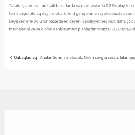
Tərəfdaşlarımıza: müxtəlif bazarlarda və mərhələlərdə DG Display Vitri
təminatçısı olmaq deyil, qlobal brend genişlənmə səyahətinizdə uzunmü
Dəyişkənlərlə dolu bir bazarda ən dəyərli qabiliyyət heç vaxt daha çox 
mərhələsini və ya qlobal genişlənməni planlaşdırırsınızsa, DG Display Vi
Qabaqlamaq
Analar Günün mübarək. Onun sevgisi səssiz, lakin işıq 