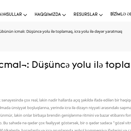
BIZIMLƏ 
ƏHSULLAR
HAQQIMIZDA
RESURSLAR
i rübünün icmalı: Düşüncə yolu ilə toplamaq, icra yolu ilə dəyər yaratmaq
cmalı: Düşüncə yolu ilə toplam
nayesində çox real, lakin nadir hallarda açıq şəkildə ifadə edilən bir həqiqə
ırılmada ünsiyyət boşluqlarına, yerində icra ilə dizayn niyyəti arasındakı s
ünmür, lakin onlar birbaşa brendin genişlənmə ritmini və bazar etibarını for
ub. Bu sahədə nə qədər çox fəaliyyət göstərsək, bir o qədər sadəcə "gözəl v
 ölkələrdə, bazarlarda və icra qruplarında ardıcıl kommersiya ifadəsini və ça