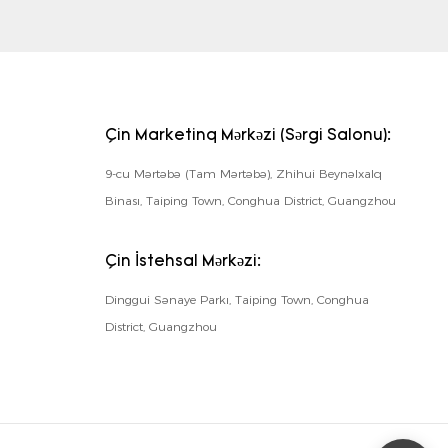
Çin Marketinq Mərkəzi (Sərgi Salonu):
9-cu Mərtəbə (Tam Mərtəbə), Zhihui Beynəlxalq
Binası, Taiping Town, Conghua District, Guangzhou
Çin İstehsal Mərkəzi:
Dinggui Sənaye Parkı, Taiping Town, Conghua
District, Guangzhou