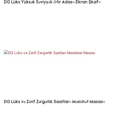
DG Lüks Yüksək Səviyyəli Ətir Adası Ekran Şkafı
DG Lüks və Zərif Zərgərlik Saatları Məsləhət Masası