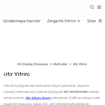
Göndərməyə hazırdır
Zərgərlik Vitrini
Showcase
DG Display Showcase
Məhsullar
Ətir Vitrini
Ətir Vitrini
Yüksək keyfiyyətli ətir istehsalının dəyəri yüksəkdir, dəyərini
nümayiş etdirmək üçün yüksək keyfiyyətli
ətir
vitrinlərindən
istifadə
etmək lazımdır.
Ətir dükanı dizayn
xidmətində 25 illik təcrübəyə malik
müasir bir müəssisə olaraq, DG
, ətir vitrinləri
istehsalında da