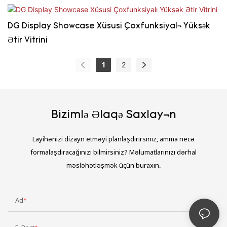
DG Display Showcase Xüsusi Çoxfunksiyalı Yüksək
Ətir Vitrini
1
2
Bizimlə Əlaqə Saxlayın
Layihənizi dizayn etməyi planlaşdırırsınız, amma necə
formalaşdıracağınızı bilmirsiniz? Məlumatlarınızı dərhal
məsləhətləşmək üçün buraxın.
Ad