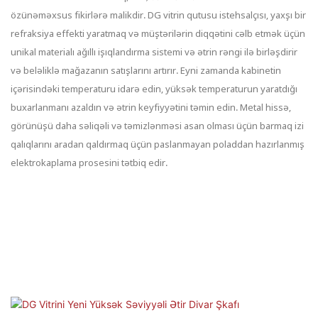
özünəməxsus fikirlərə malikdir. DG vitrin qutusu istehsalçısı, yaxşı bir
refraksiya effekti yaratmaq və müştərilərin diqqətini cəlb etmək üçün
unikal materialı ağıllı işıqlandırma sistemi və ətrin rəngi ilə birləşdirir
və beləliklə mağazanın satışlarını artırır. Eyni zamanda kabinetin
içərisindəki temperaturu idarə edin, yüksək temperaturun yaratdığı
buxarlanmanı azaldın və ətrin keyfiyyətini təmin edin. Metal hissə,
görünüşü daha səliqəli və təmizlənməsi asan olması üçün barmaq izi
qalıqlarını aradan qaldırmaq üçün paslanmayan poladdan hazırlanmış
elektrokaplama prosesini tətbiq edir.