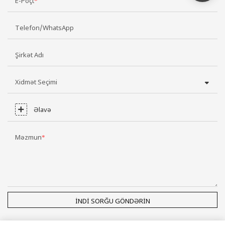
E-Poçt
Telefon/WhatsApp
Şirkət Adı
Xidmət Seçimi
Əlavə
Məzmun
İNDI SORĞU GÖNDƏRIN