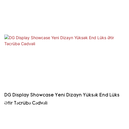
DG Display Showcase Yeni Dizayn Yüksək End Lüks
Ətir Təcrübə Cədvəli