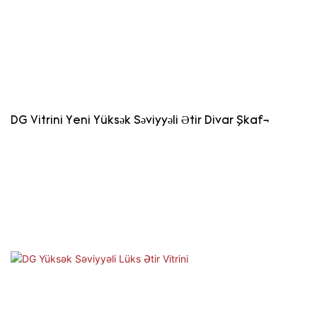
DG Vitrini Yeni Yüksək Səviyyəli Ətir Divar Şkafı