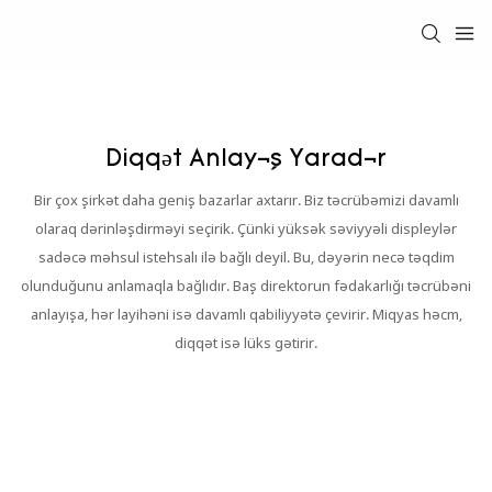
Diqqət Anlayış Yaradır
Bir çox şirkət daha geniş bazarlar axtarır. Biz təcrübəmizi davamlı
olaraq dərinləşdirməyi seçirik. Çünki yüksək səviyyəli displeylər
sadəcə məhsul istehsalı ilə bağlı deyil. Bu, dəyərin necə təqdim
olunduğunu anlamaqla bağlıdır. Baş direktorun fədakarlığı təcrübəni
anlayışa, hər layihəni isə davamlı qabiliyyətə çevirir. Miqyas həcm,
diqqət isə lüks gətirir.