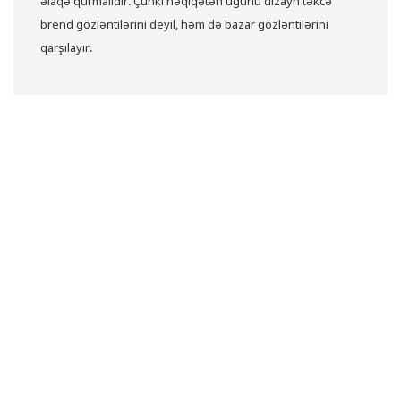
əlaqə qurmalıdır.
Çünki həqiqətən uğurlu dizayn təkcə
brend gözləntilərini deyil, həm də bazar gözləntilərini
qarşılayır.