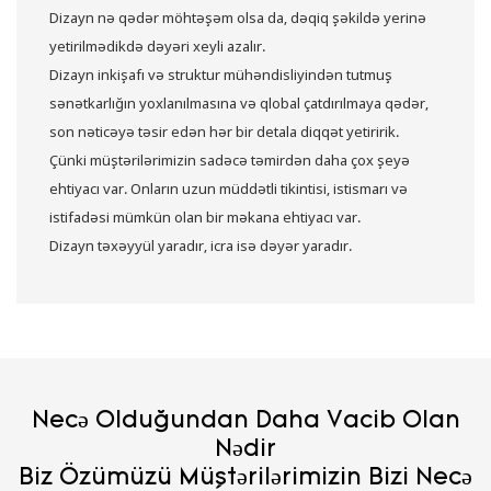
Dizayn nə qədər möhtəşəm olsa da, dəqiq şəkildə yerinə
yetirilmədikdə dəyəri xeyli azalır.
Dizayn inkişafı və struktur mühəndisliyindən tutmuş
sənətkarlığın yoxlanılmasına və qlobal çatdırılmaya qədər,
son nəticəyə təsir edən hər bir detala diqqət yetiririk.
Çünki müştərilərimizin sadəcə təmirdən daha çox şeyə
ehtiyacı var. Onların uzun müddətli tikintisi, istismarı və
istifadəsi mümkün olan bir məkana ehtiyacı var.
Dizayn təxəyyül yaradır,
icra isə dəyər yaradır.
Necə Olduğundan Daha Vacib Olan
Nədir
Biz Özümüzü Müştərilərimizin Bizi Necə