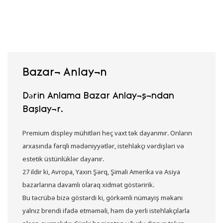
Bazarı Anlayın
Dərin Anlama Bazar Anlayışından
Başlayır.
Premium displey mühitləri heç vaxt tək dayanmır.
Onların
arxasında fərqli mədəniyyətlər, istehlakçı vərdişləri və
estetik üstünlüklər dayanır.
27 ildir ki, Avropa, Yaxın Şərq, Şimali Amerika və Asiya
bazarlarına davamlı olaraq xidmət göstəririk.
Bu təcrübə bizə göstərdi ki, görkəmli nümayiş məkanı
yalnız brendi ifadə etməməli, həm də yerli istehlakçılarla