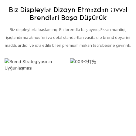
Biz Displeylər Dizayn Etməzdən Əvvəl
Brendləri Başa Düşürük
Biz displeylərlə başlamırıq. Biz brendlə başlayırıq. Ekran məntiqi,
işıqlandırma atmosferi və detal standartları vasitəsilə brend dəyərini
maddi, ardıcıl və icra edilə bilən premium məkan təcrübəsinə çeviririk.