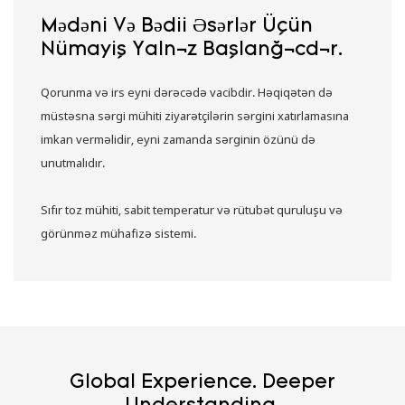
Mədəni Və Bədii Əsərlər Üçün
Nümayiş Yalnız Başlanğıcdır.
Qorunma və irs eyni dərəcədə vacibdir. Həqiqətən də
müstəsna sərgi mühiti ziyarətçilərin sərgini xatırlamasına
imkan verməlidir, eyni zamanda sərginin özünü də
unutmalıdır.
Sıfır toz mühiti, sabit temperatur və rütubət quruluşu və
görünməz mühafizə sistemi.
Global Experience. Deeper