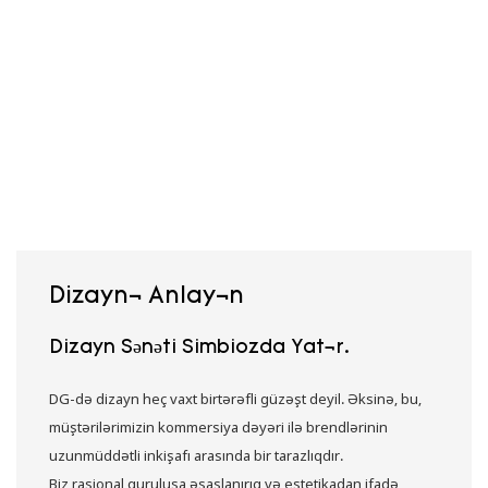
Dizaynı Anlayın
Dizayn Sənəti Simbiozda Yatır.
DG-də dizayn heç vaxt birtərəfli güzəşt deyil. Əksinə, bu,
müştərilərimizin kommersiya dəyəri ilə brendlərinin
uzunmüddətli inkişafı arasında bir tarazlıqdır.
Biz rasional quruluşa əsaslanırıq və estetikadan ifadə