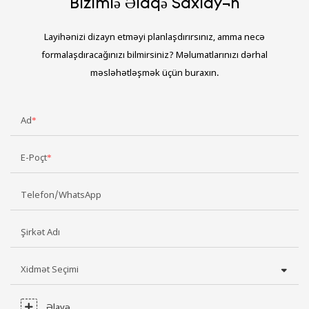
Bizimlə Əlaqə Saxlayın
Layihənizi dizayn etməyi planlaşdırırsınız, amma necə
formalaşdıracağınızı bilmirsiniz? Məlumatlarınızı dərhal
məsləhətləşmək üçün buraxın.
Ad
E-Poçt
Telefon/WhatsApp
Şirkət Adı
Xidmət Seçimi
Əlavə