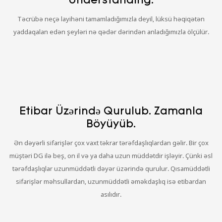
Understanding.
Təcrübə neçə layihəni tamamladığımızla deyil, lüksü həqiqətən
yaddaqalan edən şeyləri nə qədər dərindən anladığımızla ölçülür.
Etibar Üzərində Qurulub. Zamanla
Böyüyüb.
Ən dəyərli sifarişlər çox vaxt təkrar tərəfdaşlıqlardan gəlir. Bir çox
müştəri DG ilə beş, on il və ya daha uzun müddətdir işləyir. Çünki əsl
tərəfdaşlıqlar uzunmüddətli dəyər üzərində qurulur. Qısamüddətli
sifarişlər məhsullardan, uzunmüddətli əməkdaşlıq isə etibardan
asılıdır.