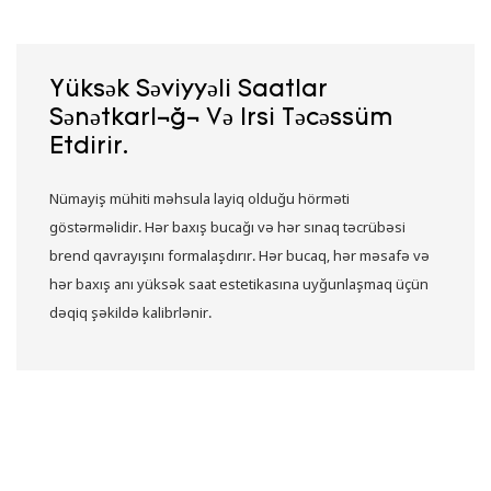
Yüksək Səviyyəli Saatlar
Sənətkarlığı Və Irsi Təcəssüm
Etdirir.
Nümayiş mühiti məhsula layiq olduğu hörməti
göstərməlidir. Hər baxış bucağı və hər sınaq təcrübəsi
brend qavrayışını formalaşdırır. Hər bucaq, hər məsafə və
hər baxış anı yüksək saat estetikasına uyğunlaşmaq üçün
dəqiq şəkildə kalibrlənir.