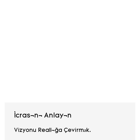
İcrasını Anlayın
Vizyonu Reallığa Çevirmək.