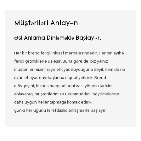
Müştəriləri Anlayın
Əsl Anlama Dinləməklə Başlayır.
Hər bir brend fərqli inkişaf mərhələsindədir. Hər bir layihə
fərqli çətinliklərlə üzləşir. Buna görə də, biz yalnız
müştərilərimizin nəyə ehtiyac duyduğuna deyil, həm də nə
üçün ehtiyac duyduqlarına diqqət yetiririk. Brend
mövqeyini, biznes məqsədlərini və layihənin tarixini
anlayaraq, müştərilərimizə uzunmüddətli böyümələrinə
daha uyğun həllər tapmağa kömək edirik.
Çünki hər uğurlu tərəfdaşlıq anlaşma ilə başlayır.