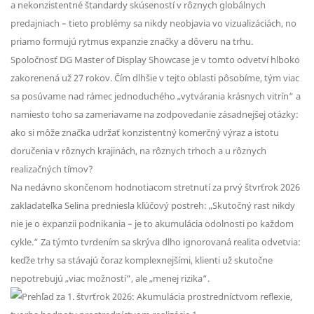
a nekonzistentné štandardy skúseností v rôznych globálnych
predajniach – tieto problémy sa nikdy neobjavia vo vizualizáciách, no
priamo formujú rytmus expanzie značky a dôveru na trhu.
Spoločnosť DG Master of Display Showcase je v tomto odvetví hlboko
zakorenená už 27 rokov. Čím dlhšie v tejto oblasti pôsobíme, tým viac
sa posúvame nad rámec jednoduchého „vytvárania krásnych vitrín“ a
namiesto toho sa zameriavame na zodpovedanie zásadnejšej otázky:
ako si môže značka udržať konzistentný komerčný výraz a istotu
doručenia v rôznych krajinách, na rôznych trhoch a u rôznych
realizačných tímov?
Na nedávno skončenom hodnotiacom stretnutí za prvý štvrťrok 2026
zakladateľka Selina predniesla kľúčový postreh: „Skutočný rast nikdy
nie je o expanzii podnikania – je to akumulácia odolnosti po každom
cykle.“ Za týmto tvrdením sa skrýva dlho ignorovaná realita odvetvia:
keďže trhy sa stávajú čoraz komplexnejšími, klienti už skutočne
nepotrebujú „viac možností“, ale „menej rizika“.