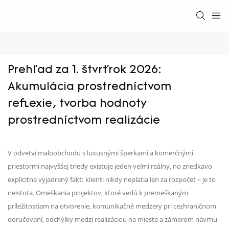
Prehľad za 1. štvrťrok 2026: 
Akumulácia prostredníctvom 
reflexie, tvorba hodnoty 
prostredníctvom realizácie
V odvetví maloobchodu s luxusnými šperkami a komerčnými
priestormi najvyššej triedy existuje jeden veľmi reálny, no zriedkavo
explicitne vyjadrený fakt: klienti nikdy neplatia len za rozpočet – je to
neistota. Omeškania projektov, ktoré vedú k premeškaným
príležitostiam na otvorenie, komunikačné medzery pri cezhraničnom
doručovaní, odchýlky medzi realizáciou na mieste a zámerom návrhu