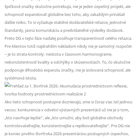
špičkové značky skutočne potrebujú, nie je jeden úspešný projekt, ale
schopnosť expandovať globálne bez toho, aby zakaždým prinášali
ďalšie riziko. To si vyžaduje stabilné dodávateľské reťazce, jednotné
štandardy, jasnú komunikáciu a predvídateľné výsledky dodávok.
Preto DG v tejto fáze naďalej posilňuje transparentnosť celého reťazca.
Pre klientov totiž najdrahším nákladom nikdy nie je samotný rozpočet
– je to strata kontroly: neistota v časovom harmonograme,
nekonzistentnosť kvality a odchýlky v skúsenostiach. To, čo skutočne
podporuje dlhodobú expanziu značky, nie je izolovaná schopnosť, ale
systémová istota.
Ako tieto schopnosti postupne dozrievajú, sme si čoraz viac istí jednou
vecou: konkurencia v odvetví výstavných prezentácií už nie je o tom,
„kto navrhuje lepšie“, ale „kto umožní, aby boli globálne obchody
kontrolovateľnejšie, konzistentnejšie a replikovateľnejšie“. Pre DG nie
je koniec prvého štvrťroka 2026 prezentáciou postupných úspechov,