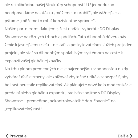
ale rekalibráciou našej štruktúry schopností. Už jednoducho
neodpovedáme na otázku „môžeme to urobiť“, ale vážnejšie sa
pýtame „môžeme to robiť konzistentne správne“.
Našim partnerom: ďakujeme, že si naďalej vyberáte DG Display
Showcase na rôznych trhoch a pódiách. Táto dlhodobá dôvera nás
ženie k jasnejšiemu cieľu – nestať sa poskytovateľom služieb pre jeden
projekt, ale stať sa dlhodobým spoľahlivým systémom na ceste k
expanzii vašej globálnej značky.
Na trhu plnom premenných nie je najcennejšou schopnosťou nikdy
vytvárať ďalšie zmeny, ale znižovať zbytočné riziká a zabezpečiť, aby
bol rast neustále replikovateľný. Ak plánujete nové kolo modernizácie
predajní alebo globálnu expanziu, radi vás spojíme s DG Display
Showcase – premeňme „nekontrolovateľné doručovanie“ na
„replikovateľný rast“.
Prevzatie
Ďalšie