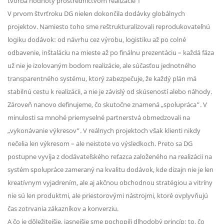
V prvom štvrťroku DG nielen dokončila dodávky globálnych
projektov. Namiesto toho sme reštrukturalizovali reprodukovateľnú
logiku dodávok: od návrhu cez výrobu, logistiku až po colné
odbavenie, inštaláciu na mieste až po finálnu prezentáciu – každá fáza
už nie je izolovaným bodom realizácie, ale súčasťou jednotného
transparentného systému, ktorý zabezpečuje, že každý plán má
stabilnú cestu k realizácii, a nie je závislý od skúseností alebo náhody.
Zároveň nanovo definujeme, čo skutočne znamená „spolupráca“. V
minulosti sa mnohé priemyselné partnerstvá obmedzovali na
„vykonávanie výkresov“. V reálnych projektoch však klienti nikdy
nečelia len výkresom – ale neistote vo výsledkoch. Preto sa DG
postupne vyvíja z dodávateľského reťazca založeného na realizácii na
systém spolupráce zameraný na kvalitu dodávok, kde dizajn nie je len
kreatívnym vyjadrením, ale aj akčnou obchodnou stratégiou a vitríny
nie sú len produktmi, ale priestorovými nástrojmi, ktoré ovplyvňujú
čas zotrvania zákazníkov a konverziu.
A čo je dôležitejšie, jasnejšie sme pochopili dlhodobý princíp: to, čo