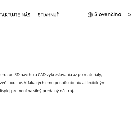
Slovenčina
TAKTUJTE NÁS
STIAHNUŤ
eru: od 3D návrhu a CAD vykresľovania až po materiály,
oveň luxusné. Vďaka rýchlemu prispôsobeniu a flexibilným
splej premení na silný predajný nástroj.