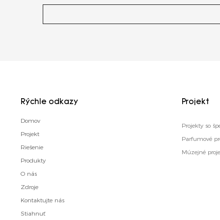
Rýchle odkazy
Projekt
Domov
Projekty so 
Projekt
Parfumové pr
Riešenie
Múzejné proj
Produkty
O nás
Zdroje
Kontaktujte nás
Stiahnuť