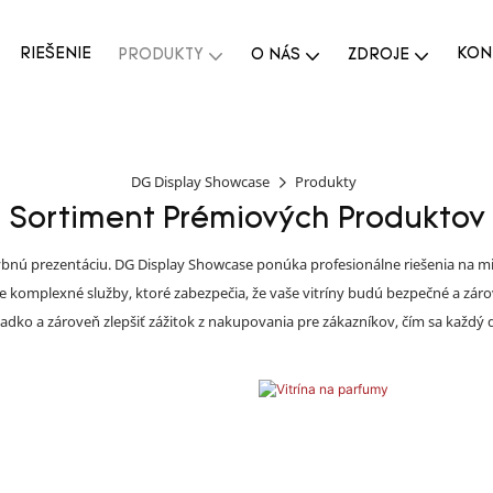
RIEŠENIE
KON
PRODUKTY
O NÁS
ZDROJE
DG Display Showcase
Produkty
Sortiment Prémiových Produktov
hybnú prezentáciu. DG Display Showcase ponúka profesionálne riešenia na mi
 komplexné služby, ktoré zabezpečia, že vaše vitríny budú bezpečné a zár
dko a zároveň zlepšiť zážitok z nakupovania pre zákazníkov, čím sa každý di