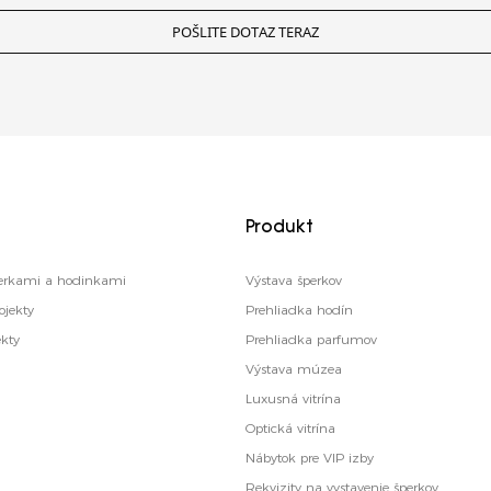
POŠLITE DOTAZ TERAZ
Produkt
šperkami a hodinkami
Výstava šperkov
ojekty
Prehliadka hodín
ekty
Prehliadka parfumov
Výstava múzea
Luxusná vitrína
Optická vitrína
Nábytok pre VIP izby
Rekvizity na vystavenie šperkov