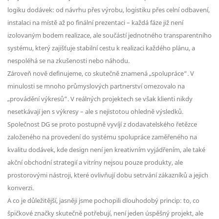
logiku dodávek: od návrhu přes výrobu, logistiku přes celní odbavení,
instalaci na místě až po finální prezentaci – každá fáze již není
izolovaným bodem realizace, ale součástí jednotného transparentního
systému, který zajišťuje stabilní cestu k realizaci každého plánu, a
nespoléhá se na zkušenosti nebo náhodu.
Zároveň nově definujeme, co skutečně znamená „spolupráce“. V
minulosti se mnoho průmyslových partnerství omezovalo na
„provádění výkresů“. V reálných projektech se však klienti nikdy
nesetkávají jen s výkresy – ale s nejistotou ohledně výsledků.
Společnost DG se proto postupně vyvíjí z dodavatelského řetězce
založeného na provedení do systému spolupráce zaměřeného na
kvalitu dodávek, kde design není jen kreativním vyjádřením, ale také
akční obchodní strategií a vitríny nejsou pouze produkty, ale
prostorovými nástroji, které ovlivňují dobu setrvání zákazníků a jejich
konverzi.
A co je důležitější, jasněji jsme pochopili dlouhodobý princip: to, co
špičkové značky skutečně potřebují, není jeden úspěšný projekt, ale