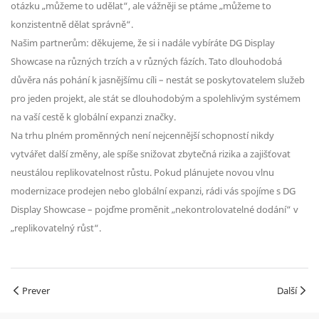
otázku „můžeme to udělat“, ale vážněji se ptáme „můžeme to
konzistentně dělat správně“.
Našim partnerům: děkujeme, že si i nadále vybíráte DG Display
Showcase na různých trzích a v různých fázích. Tato dlouhodobá
důvěra nás pohání k jasnějšímu cíli – nestát se poskytovatelem služeb
pro jeden projekt, ale stát se dlouhodobým a spolehlivým systémem
na vaší cestě k globální expanzi značky.
Na trhu plném proměnných není nejcennější schopností nikdy
vytvářet další změny, ale spíše snižovat zbytečná rizika a zajišťovat
neustálou replikovatelnost růstu. Pokud plánujete novou vlnu
modernizace prodejen nebo globální expanzi, rádi vás spojíme s DG
Display Showcase – pojďme proměnit „nekontrolovatelné dodání“ v
„replikovatelný růst“.
Prever
Další