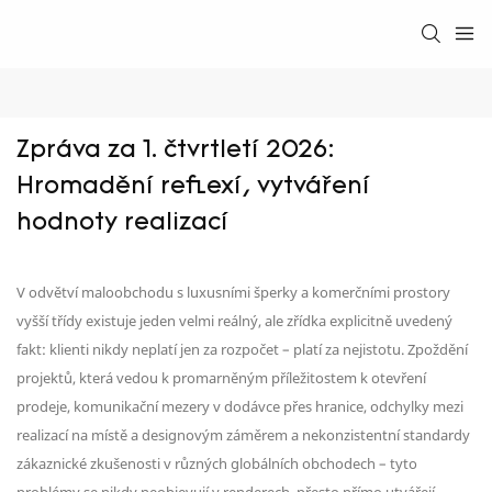
Zpráva za 1. čtvrtletí 2026: 
Hromadění reflexí, vytváření 
hodnoty realizací
V odvětví maloobchodu s luxusními šperky a komerčními prostory
vyšší třídy existuje jeden velmi reálný, ale zřídka explicitně uvedený
fakt: klienti nikdy neplatí jen za rozpočet – platí za nejistotu. Zpoždění
projektů, která vedou k promarněným příležitostem k otevření
prodeje, komunikační mezery v dodávce přes hranice, odchylky mezi
realizací na místě a designovým záměrem a nekonzistentní standardy
zákaznické zkušenosti v různých globálních obchodech – tyto