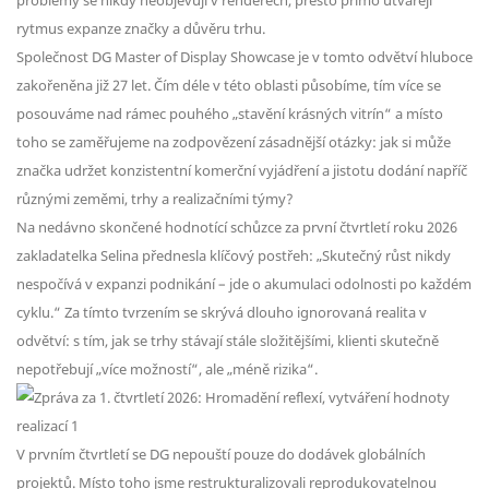
problémy se nikdy neobjevují v renderech, přesto přímo utvářejí
rytmus expanze značky a důvěru trhu.
Společnost DG Master of Display Showcase je v tomto odvětví hluboce
zakořeněna již 27 let. Čím déle v této oblasti působíme, tím více se
posouváme nad rámec pouhého „stavění krásných vitrín“ a místo
toho se zaměřujeme na zodpovězení zásadnější otázky: jak si může
značka udržet konzistentní komerční vyjádření a jistotu dodání napříč
různými zeměmi, trhy a realizačními týmy?
Na nedávno skončené hodnotící schůzce za první čtvrtletí roku 2026
zakladatelka Selina přednesla klíčový postřeh: „Skutečný růst nikdy
nespočívá v expanzi podnikání – jde o akumulaci odolnosti po každém
cyklu.“ Za tímto tvrzením se skrývá dlouho ignorovaná realita v
odvětví: s tím, jak se trhy stávají stále složitějšími, klienti skutečně
nepotřebují „více možností“, ale „méně rizika“.
V prvním čtvrtletí se DG nepouští pouze do dodávek globálních
projektů. Místo toho jsme restrukturalizovali reprodukovatelnou