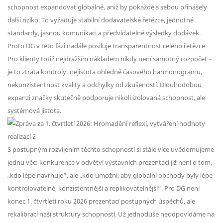
schopnost expandovat globálně, aniž by pokaždé s sebou přinášely
další riziko. To vyžaduje stabilní dodavatelské řetězce, jednotné
standardy, jasnou komunikaci a předvídatelné výsledky dodávek.
Proto DG v této fázi nadále posiluje transparentnost celého řetězce.
Pro klienty totiž nejdražším nákladem nikdy není samotný rozpočet –
je to ztráta kontroly: nejistota ohledně časového harmonogramu,
nekonzistentnost kvality a odchylky od zkušeností. Dlouhodobou
expanzi značky skutečně podporuje nikoli izolovaná schopnost, ale
systémová jistota.
S postupným rozvíjením těchto schopností si stále více uvědomujeme
jednu věc: konkurence v odvětví výstavních prezentací již není o tom,
„kdo lépe navrhuje“, ale „kdo umožní, aby globální obchody byly lépe
kontrolovatelné, konzistentnější a replikovatelnější“. Pro DG není
konec 1. čtvrtletí roku 2026 prezentací postupných úspěchů, ale
rekalibrací naší struktury schopností. Už jednoduše neodpovídáme na