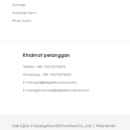
Sumber
Hubungi kami
Muat turun
Khidmat pelanggan
Telefon:
+86 13610079233
WhatsApp:
+86 13610079233
E-mel:
sales@degreefurniture.com
E-mel:
dgshowcase@degreefurniture.com
Hak Cipta © Guangzhou DG Furniture Co., Ltd. |
Peta laman