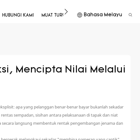
Bahasa Melayu
HUBUNGI KAMI
MUAT TURUN
, Mencipta Nilai Melalui 
ksplisit: apa yang pelanggan benar-benar bayar bukanlah sekadar
entas sempadan, sisihan antara pelaksanaan di tapak dan niat
n ia secara langsung membentuk rentak pengembangan jenama dan
ami bergerak melangkaui sekadar "membina pameran yang cantik",