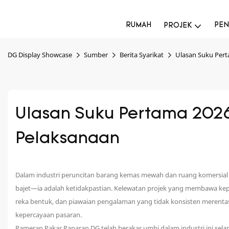
RUMAH
PEN
PROJEK
DG Display Showcase
Sumber
Berita Syarikat
Ulasan Suku Pert
Ulasan Suku Pertama 2026:
Pelaksanaan
Dalam industri peruncitan barang kemas mewah dan ruang komersial m
bajet—ia adalah ketidakpastian. Kelewatan projek yang membawa kep
reka bentuk, dan piawaian pengalaman yang tidak konsisten merent
kepercayaan pasaran.
Pameran Pakar Paparan DG telah berakar umbi dalam industri ini sel