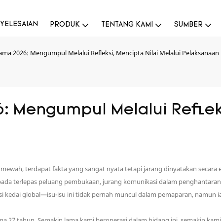
YELESAIAN
PRODUK
TENTANG KAMI
SUMBER
ama 2026: Mengumpul Melalui Refleksi, Mencipta Nilai Melalui Pelaksanaan
 Mengumpul Melalui Refleksi
ewah, terdapat fakta yang sangat nyata tetapi jarang dinyatakan secara e
ada terlepas peluang pembukaan, jurang komunikasi dalam penghantaran r
asi kedai global—isu-isu ini tidak pernah muncul dalam pemaparan, namu
ama 27 tahun. Semakin lama kami beroperasi dalam bidang ini, semakin k