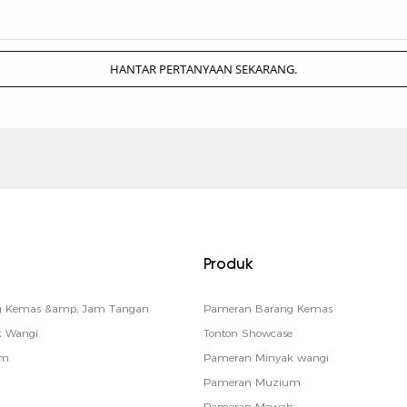
HANTAR PERTANYAAN SEKARANG.
Produk
ng Kemas &amp; Jam Tangan
Pameran Barang Kemas
k Wangi
Tonton Showcase
um
Pameran Minyak wangi
Pameran Muzium
Pameran Mewah