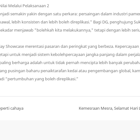
enjadi semakin yakin dengan satu perkara: persaingan dalam industri pame
rkawal, lebih konsisten dan lebih boleh direplikasi." Bagi DG, penghujun
i sekadar menjawab "bolehkah kita melakukannya," tetapi dengan lebih ser
play Showcase merentasi pasaran dan peringkat yang berbeza. Kepercayaan
tetapi untuk menjadi sistem kebolehpercayaan jangka panjang dalam perj
ing berharga adalah untuk tidak pernah mencipta lebih banyak perubahan
ancang pusingan baharu penaiktarafan kedai atau pengembangan global, k
di “pertumbuhan yang boleh direplikasi.”
perti cahaya