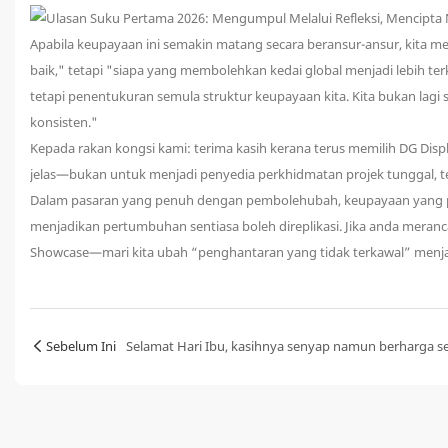
Apabila keupayaan ini semakin matang secara beransur-ansur, kita m
baik," tetapi "siapa yang membolehkan kedai global menjadi lebih te
tetapi penentukuran semula struktur keupayaan kita. Kita bukan lag
konsisten."
Kepada rakan kongsi kami: terima kasih kerana terus memilih DG Dis
jelas—bukan untuk menjadi penyedia perkhidmatan projek tunggal, 
Dalam pasaran yang penuh dengan pembolehubah, keupayaan yang pal
menjadikan pertumbuhan sentiasa boleh direplikasi. Jika anda mer
Showcase—mari kita ubah “penghantaran yang tidak terkawal” menja
Sebelum Ini
Selamat Hari Ibu, kasihnya senyap namun berharga se