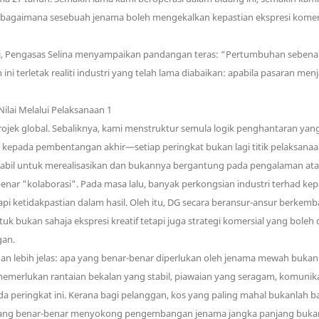
bagaimana sesebuah jenama boleh mengekalkan kepastian ekspresi komers
ai, Pengasas Selina menyampaikan pandangan teras: “Pertumbuhan seben
 ini terletak realiti industri yang telah lama diabaikan: apabila pasaran 
ek global. Sebaliknya, kami menstruktur semula logik penghantaran yang
kepada pembentangan akhir—setiap peringkat bukan lagi titik pelaksanaan 
tabil untuk merealisasikan dan bukannya bergantung pada pengalaman ata
ar "kolaborasi". Pada masa lalu, banyak perkongsian industri terhad ke
pi ketidakpastian dalam hasil. Oleh itu, DG secara beransur-ansur berkem
tuk bukan sahaja ekspresi kreatif tetapi juga strategi komersial yang bole
gan.
gan lebih jelas: apa yang benar-benar diperlukan oleh jenama mewah buka
 memerlukan rantaian bekalan yang stabil, piawaian yang seragam, komunika
peringkat ini. Kerana bagi pelanggan, kos yang paling mahal bukanlah baje
yang benar-benar menyokong pengembangan jenama jangka panjang bukanlah