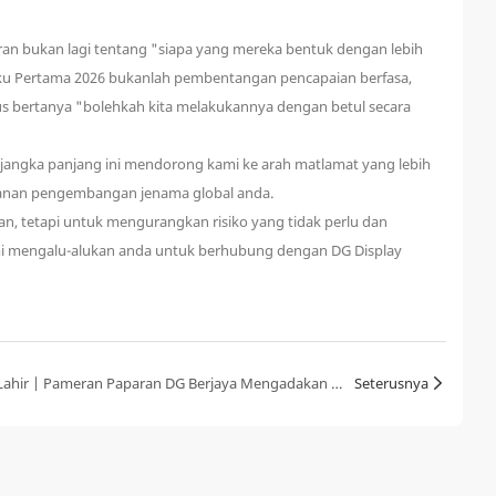
ran bukan lagi tentang "siapa yang mereka bentuk dengan lebih
g Suku Pertama 2026 bukanlah pembentangan pencapaian berfasa,
ius bertanya "bolehkah kita melakukannya dengan betul secara
 jangka panjang ini mendorong kami ke arah matlamat yang lebih
alanan pengembangan jenama global anda.
, tetapi untuk mengurangkan risiko yang tidak perlu dan
ami mengalu-alukan anda untuk berhubung dengan DG Display
Kemesraan Mesra, Selamat Hari Lahir | Pameran Paparan DG Berjaya Mengadakan Sambutan Hari Lahir Pekerja Suku Pertama
Seterusnya