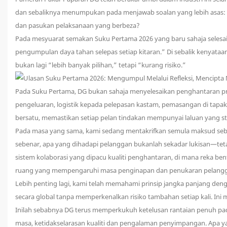
dan sebaliknya menumpukan pada menjawab soalan yang lebih asas: 
dan pasukan pelaksanaan yang berbeza?
Pada mesyuarat semakan Suku Pertama 2026 yang baru sahaja seles
pengumpulan daya tahan selepas setiap kitaran.” Di sebalik kenyataan
bukan lagi “lebih banyak pilihan,” tetapi “kurang risiko.”
Pada Suku Pertama, DG bukan sahaja menyelesaikan penghantaran proj
pengeluaran, logistik kepada pelepasan kastam, pemasangan di tapak 
bersatu, memastikan setiap pelan tindakan mempunyai laluan yang s
Pada masa yang sama, kami sedang mentakrifkan semula maksud seben
sebenar, apa yang dihadapi pelanggan bukanlah sekadar lukisan—teta
sistem kolaborasi yang dipacu kualiti penghantaran, di mana reka ben
ruang yang mempengaruhi masa penginapan dan penukaran pelang
Lebih penting lagi, kami telah memahami prinsip jangka panjang den
secara global tanpa memperkenalkan risiko tambahan setiap kali. Ini
Inilah sebabnya DG terus memperkukuh ketelusan rantaian penuh pada 
masa, ketidakselarasan kualiti dan pengalaman penyimpangan. Apa 