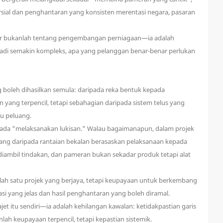
ial dan penghantaran yang konsisten merentasi negara, pasaran
ar bukanlah tentang pengembangan perniagaan—ia adalah
menjadi semakin kompleks, apa yang pelanggan benar-benar perlukan
 boleh dihasilkan semula: daripada reka bentuk kepada
yang terpencil, tetapi sebahagian daripada sistem telus yang
u peluang.
pada "melaksanakan lukisan." Walau bagaimanapun, dalam projek
bang daripada rantaian bekalan berasaskan pelaksanaan kepada
h diambil tindakan, dan pameran bukan sekadar produk tetapi alat
nlah satu projek yang berjaya, tetapi keupayaan untuk berkembang
si yang jelas dan hasil penghantaran yang boleh diramal.
t itu sendiri—ia adalah kehilangan kawalan: ketidakpastian garis
 keupayaan terpencil, tetapi kepastian sistemik.