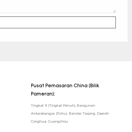
Pusat Pemasaran China (Bilik
Pameran):
Tingkat 9 (Tingkat Penuh), Bangunan
Antarabangsa Zhihui, Bandar Taiping, Daerah
Conghua, Guangzhou