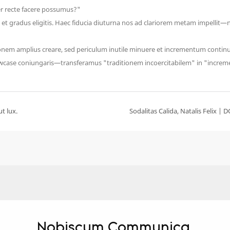
r recte facere possumus?"
a et gradus eligitis. Haec fiducia diuturna nos ad clariorem metam impellit
tionem amplius creare, sed periculum inutile minuere et incrementum conti
wcase coniungaris—transferamus "traditionem incoercitabilem" in "increme
t lux.
Nobiscum Communica.