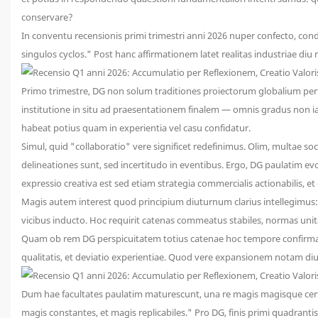
conservare?
In conventu recensionis primi trimestri anni 2026 nuper confecto, co
singulos cyclos." Post hanc affirmationem latet realitas industriae d
Primo trimestre, DG non solum traditiones proiectorum globalium perfec
institutione in situ ad praesentationem finalem — omnis gradus non i
habeat potius quam in experientia vel casu confidatur.
Simul, quid "collaboratio" vere significet redefinimus. Olim, multae s
delineationes sunt, sed incertitudo in eventibus. Ergo, DG paulatim ev
expressio creativa est sed etiam strategia commercialis actionabilis, 
Magis autem interest quod principium diuturnum clarius intellegimus:
vicibus inducto. Hoc requirit catenas commeatus stabiles, normas unit
Quam ob rem DG perspicuitatem totius catenae hoc tempore confirmare
qualitatis, et deviatio experientiae. Quod vere expansionem notam diut
Dum hae facultates paulatim maturescunt, una re magis magisque certi 
magis constantes, et magis replicabiles." Pro DG, finis primi quadran