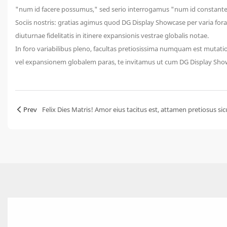
"num id facere possumus," sed serio interrogamus "num id constante
Sociis nostris: gratias agimus quod DG Display Showcase per varia for
diuturnae fidelitatis in itinere expansionis vestrae globalis notae.
In foro variabilibus pleno, facultas pretiosissima numquam est muta
vel expansionem globalem paras, te invitamus ut cum DG Display Sho
Prev
Felix Dies Matris! Amor eius tacitus est, attamen pretiosus sicu