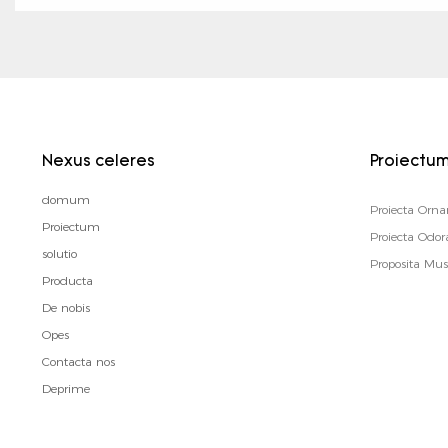
Nexus celeres
Proiectu
domum
Proiecta Orn
Proiectum
Proiecta Od
solutio
Proposita Mus
Producta
De nobis
Opes
Contacta nos
Deprime