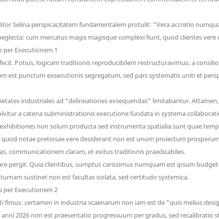
nditor Selina perspicacitatem fundamentalem protulit: "Vera accretio num
iu neglecta: cum mercatus magis magisque complexi fiunt, quod clientes vere
it. Potius, logicam traditionis reproducibilem restructuravimus: a consilio
am est punctum exsecutionis segregatum, sed pars systematis uniti et pers
ocietates industriales ad "delineationes exsequendas" limitabantur. Attamen
olvitur a catena subministrationis executione fundata in systema collaborat
et exhibitiones non solum producta sed instrumenta spatialia sunt quae temp
 quod notae pretiosae vere desiderant non est unum proiectum prosperum, se
as, communicationem claram, et exitus traditionis praedicabiles.
 pergit. Quia clientibus, sumptus carissimus numquam est ipsum budget—e
urnam sustinet non est facultas isolata, sed certitudo systemica.
fimus: certamen in industria scaenarum non iam est de "quis melius designat
tis anni 2026 non est praesentatio progressuum per gradus, sed recalibrati