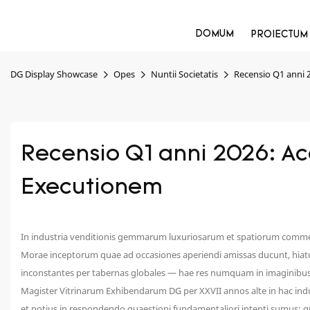
DOMUM
PROIECTUM
DG Display Showcase
Opes
Nuntii Societatis
Recensio Q1 anni 
Recensio Q1 anni 2026: Ac
Executionem
In industria venditionis gemmarum luxuriosarum et spatiorum commerc
Morae inceptorum quae ad occasiones aperiendi amissas ducunt, hiatus
inconstantes per tabernas globales — hae res numquam in imaginibu
Magister Vitrinarum Exhibendarum DG per XXVII annos alte in hac ind
et potius in respondendo quaestioni fundamentaliori intenti sumus: 