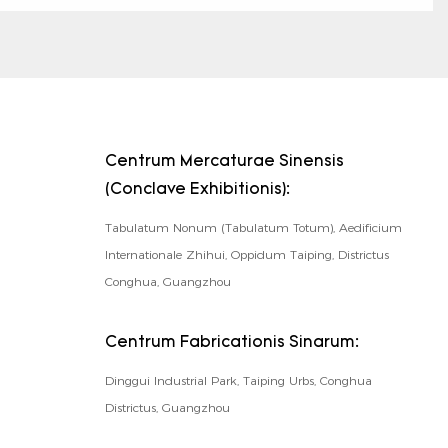
Centrum Mercaturae Sinensis
(Conclave Exhibitionis):
Tabulatum Nonum (Tabulatum Totum), Aedificium
Internationale Zhihui, Oppidum Taiping, Districtus
Conghua, Guangzhou
Centrum Fabricationis Sinarum:
Dinggui Industrial Park, Taiping Urbs, Conghua
Districtus, Guangzhou