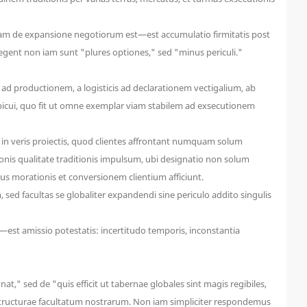
quam de expansione negotiorum est—est accumulatio firmitatis post
 egent non iam sunt "plures optiones," sed "minus periculi."
 ad productionem, a logisticis ad declarationem vectigalium, ab
picui, quo fit ut omne exemplar viam stabilem ad exsecutionem
, in veris proiectis, quod clientes affrontant numquam solum
ionis qualitate traditionis impulsum, ubi designatio non solum
us morationis et conversionem clientium afficiunt.
d facultas se globaliter expandendi sine periculo addito singulis
st amissio potestatis: incertitudo temporis, inconstantia
," sed de "quis efficit ut tabernae globales sint magis regibiles,
o structurae facultatum nostrarum. Non iam simpliciter respondemus