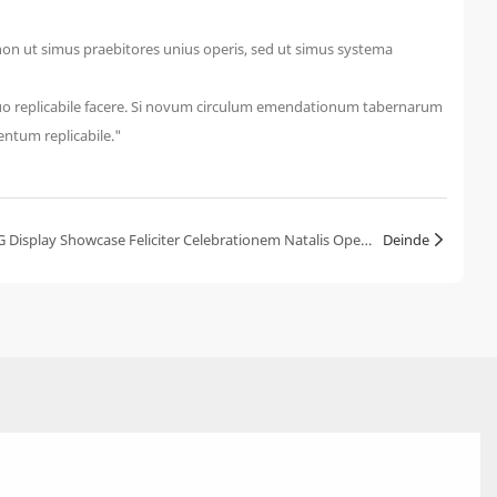
—non ut simus praebitores unius operis, sed ut simus systema
nuo replicabile facere. Si novum circulum emendationum tabernarum
ntum replicabile."
Sodalitas Calida, Natalis Felix | DG Display Showcase Feliciter Celebrationem Natalis Operariorum Q1 Celebravit
Deinde