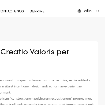
Latin
CONTACTA NOS
DEPRIME
reatio Valoris per 
vere solvunt numquam solum est summa pecuniae, sed incertitudo.
 in situ et intentionem designandi, et normae experientiae
formant.
simplicem "constructionem pulchrarum expositionum" progredimur,
m traditionis per varias terras, mercatus, et turmas exsecutionis