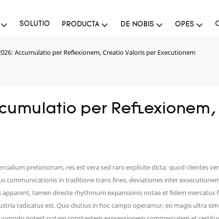
SOLUTIO
PRODUCTA
DE NOBIS
OPES
2026: Accumulatio per Reflexionem, Creatio Valoris per Executionem
cumulatio per Reflexionem, C
ialium pretiosorum, res est vera sed raro explicite dicta: quod clientes 
 communicationis in traditione trans fines, deviationes inter exsecutionem
s apparent, tamen directe rhythmum expansionis notae et fidem mercatus 
ustria radicatus est. Quo diutius in hoc campo operamur, eo magis ultra 
quomodo potest notam constantem expressionem commercialem et certitudine