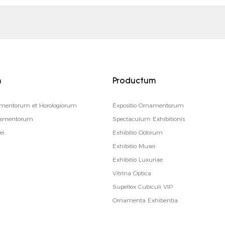
m
Productum
amentorum et Horologiorum
Expositio Ornamentorum
oramentorum
Spectaculum Exhibitionis
ei
Exhibitio Odorum
Exhibitio Musei
Exhibitio Luxuriae
Vitrina Optica
Supellex Cubiculi VIP
Ornamenta Exhibentia