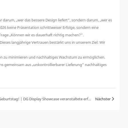
 darum, „wer das bessere Design liefert“, sondern darum, „wer es
026 keine Präsentation schrittweiser Erfolge, sondern eine
Frage „Können wir es dauerhaft richtig machen?“.
ieses langjährige Vertrauen bestärkt uns in unserem Ziel: Wir
iken zu minimieren und nachhaltiges Wachstum zu ermöglichen.
ns gemeinsam aus „unkontrollierbarer Lieferung“ nachhaltiges
Herzliche Grüße, alles Gute zum Geburtstag! | DG Display Showcase veranstaltete erfolgreich die Geburtstagsfeier für Mitarbeiter im ersten Quartal.
Nächster