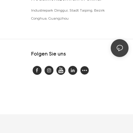
Industriepark Dinggui, Stadt Taiping, Bezirk
Conghua, Guangzhou
Folgen Sie uns