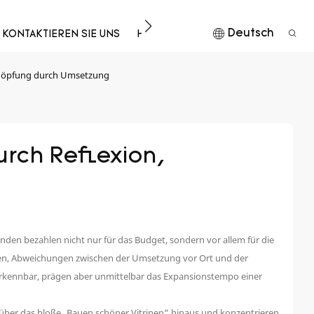
Deutsch
KONTAKTIEREN SIE UNS
HERUNTERLADEN
schöpfung durch Umsetzung
rch Reflexion, 
en bezahlen nicht nur für das Budget, sondern vor allem für die
gen, Abweichungen zwischen der Umsetzung vor Ort und der
ht erkennbar, prägen aber unmittelbar das Expansionstempo einer
wir über das bloße „Bauen schöner Vitrinen“ hinaus und konzentrieren