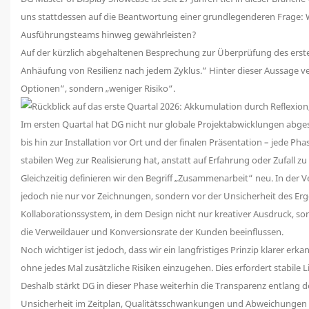
uns stattdessen auf die Beantwortung einer grundlegenderen Frage: 
Ausführungsteams hinweg gewährleisten?
Auf der kürzlich abgehaltenen Besprechung zur Überprüfung des ersten
Anhäufung von Resilienz nach jedem Zyklus.“ Hinter dieser Aussage v
Optionen“, sondern „weniger Risiko“.
Im ersten Quartal hat DG nicht nur globale Projektabwicklungen abgesc
bis hin zur Installation vor Ort und der finalen Präsentation – jede Ph
stabilen Weg zur Realisierung hat, anstatt auf Erfahrung oder Zufall zu
Gleichzeitig definieren wir den Begriff „Zusammenarbeit“ neu. In der
jedoch nie nur vor Zeichnungen, sondern vor der Unsicherheit des Erge
Kollaborationssystem, in dem Design nicht nur kreativer Ausdruck, so
die Verweildauer und Konversionsrate der Kunden beeinflussen.
Noch wichtiger ist jedoch, dass wir ein langfristiges Prinzip klarer er
ohne jedes Mal zusätzliche Risiken einzugehen. Dies erfordert stabile 
Deshalb stärkt DG in dieser Phase weiterhin die Transparenz entlang 
Unsicherheit im Zeitplan, Qualitätsschwankungen und Abweichungen vom