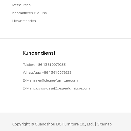
Ressourcen
Kontaktieren Sie uns
Herunterladen
Kundendienst
Telefon:
+86 13610079233
WhatsApp:
+86 13610079233
E-Mail:
sales@degreefurniture.com
E-Mail:
dgshowcase@degreefurniture.com
Copyright © Guangzhou DG Furniture Co., Ltd. |
Sitemap