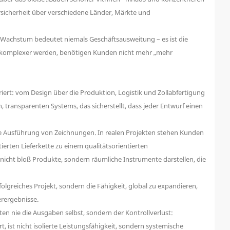
sicherheit über verschiedene Länder, Märkte und
s Wachstum bedeutet niemals Geschäftsausweitung – es ist die
mer komplexer werden, benötigen Kunden nicht mehr „mehr
iert: vom Design über die Produktion, Logistik und Zollabfertigung
n, transparenten Systems, das sicherstellt, dass jeder Entwurf einen
ine Ausführung von Zeichnungen. In realen Projekten stehen Kunden
erten Lieferkette zu einem qualitätsorientierten
nicht bloß Produkte, sondern räumliche Instrumente darstellen, die
folgreiches Projekt, sondern die Fähigkeit, global zu expandieren,
erergebnisse.
n nie die Ausgaben selbst, sondern der Kontrollverlust:
ist nicht isolierte Leistungsfähigkeit, sondern systemische