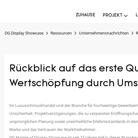
ZUHAUSE
PROJEKT
DG Display Showcase
Ressourcen
Unternehmensnachrichten
R
Rückblick auf das erste Q
Wertschöpfung durch Ums
Im Luxusschmuckhandel und der Branche für hochwertige Gewerbeimmobi
Unsicherheit. Projektverzögerungen, die zu verpassten Eröffnungsc
ursprünglichen Planung sowie uneinheitliche Erlebnisstandards in den 
Marke und das Vertrauen der Marktteilnehmer.
DG Master of Display Showcase ist seit 27 Jahren tief in dieser Branch