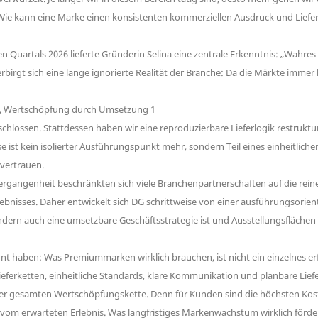
Wie kann eine Marke einen konsistenten kommerziellen Ausdruck und Liefer
 Quartals 2026 lieferte Gründerin Selina eine zentrale Erkenntnis: „Wahre
erbirgt sich eine lange ignorierte Realität der Branche: Da die Märkte im
hlossen. Stattdessen haben wir eine reproduzierbare Lieferlogik restruktur
ase ist kein isolierter Ausführungspunkt mehr, sondern Teil eines einheitliche
 vertrauen.
 Vergangenheit beschränkten sich viele Branchenpartnerschaften auf die re
bnisses. Daher entwickelt sich DG schrittweise von einer ausführungsorienti
ndern auch eine umsetzbare Geschäftsstrategie ist und Ausstellungsflächen 
kannt haben: Was Premiummarken wirklich brauchen, ist nicht ein einzelnes er
Lieferketten, einheitliche Standards, klare Kommunikation und planbare Lief
der gesamten Wertschöpfungskette. Denn für Kunden sind die höchsten Koste
 erwarteten Erlebnis. Was langfristiges Markenwachstum wirklich fördert, 