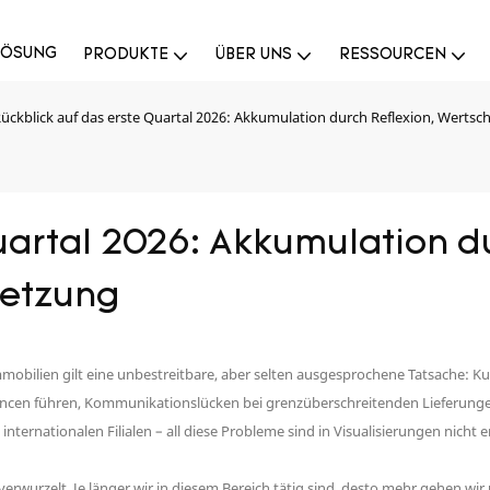
LÖSUNG
PRODUKTE
ÜBER UNS
RESSOURCEN
ückblick auf das erste Quartal 2026: Akkumulation durch Reflexion, Wert
uartal 2026: Akkumulation du
etzung
lien gilt eine unbestreitbare, aber selten ausgesprochene Tatsache: Kund
hancen führen, Kommunikationslücken bei grenzüberschreitenden Lieferun
internationalen Filialen – all diese Probleme sind in Visualisierungen nic
e verwurzelt. Je länger wir in diesem Bereich tätig sind, desto mehr gehen 