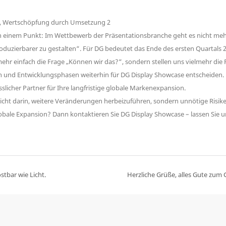
n einem Punkt: Im Wettbewerb der Präsentationsbranche geht es nicht mehr
oduzierbarer zu gestalten“. Für DG bedeutet das Ende des ersten Quartals 2
r einfach die Frage „Können wir das?“, sondern stellen uns vielmehr die 
en und Entwicklungsphasen weiterhin für DG Display Showcase entscheiden. D
ässlicher Partner für Ihre langfristige globale Markenexpansion.
t nicht darin, weitere Veränderungen herbeizuführen, sondern unnötige Ris
bale Expansion? Dann kontaktieren Sie DG Display Showcase – lassen Sie u
stbar wie Licht.