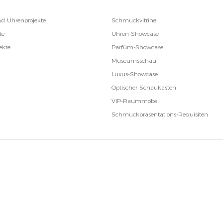
d Uhrenprojekte
Schmuckvitrine
te
Uhren-Showcase
ekte
Parfüm-Showcase
Museumsschau
Luxus-Showcase
Optischer Schaukasten
VIP-Raummöbel
Schmuckpräsentations-Requisiten