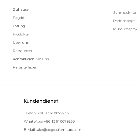
Zuhause
Schmuck- un
Projekt
Parfümprojek
Lösung
Museumsproj
Produkte
Über uns
Ressourcen
Kontaktieren Sie uns
Herunterladen
Kundendienst
Telefon:
+86 13610079233
WhatsApp:
+86 13610079233
E-Mail:
sales@degreefurniture.com