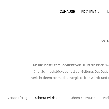
ZUHAUSE
PROJEKT
DG Di
Die luxuriöse Schmuckvitrine
von DG ist die ideale 
Ihrer Schmuckstücke perfekt zur Geltung. Das Design
verleiht Ihrem Schmuck unvergleichliche Würde und El
Versandfertig
Schmuckvitrine
Uhren-Showcase
Par
Luxuriöse Schaufensterfront
Aufrechte Vitrinen
Inselvit