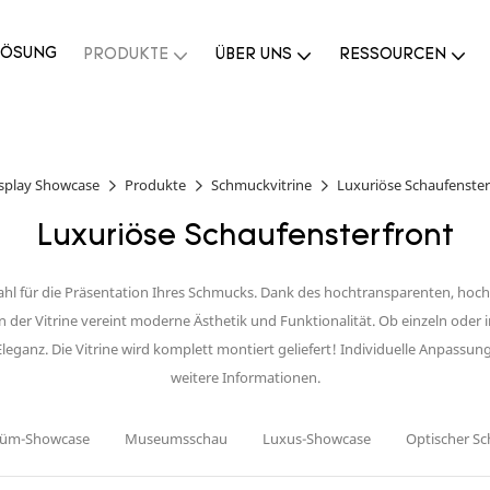
LÖSUNG
PRODUKTE
ÜBER UNS
RESSOURCEN
splay Showcase
Produkte
Schmuckvitrine
Luxuriöse Schaufenster
Luxuriöse Schaufensterfront
Wahl für die Präsentation Ihres Schmucks. Dank des hochtransparenten, hoc
 der Vitrine vereint moderne Ästhetik und Funktionalität. Ob einzeln oder 
eganz. Die Vitrine wird komplett montiert geliefert! Individuelle Anpassun
weitere Informationen.
füm-Showcase
Museumsschau
Luxus-Showcase
Optischer S
rine
Wandmontierte Vitrine
Schmuckpräsentationstisch