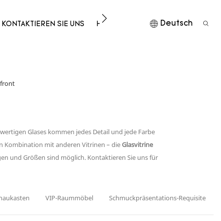
Deutsch
KONTAKTIEREN SIE UNS
HERUNTERLADEN
front
hwertigen Glases kommen jedes Detail und jede Farbe
in Kombination mit anderen Vitrinen – die
Glasvitrine
gen und Größen sind möglich. Kontaktieren Sie uns für
chaukasten
VIP-Raummöbel
Schmuckpräsentations-Requisiten