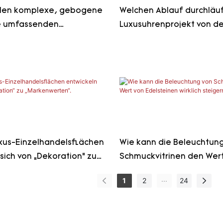
llen komplexe, gebogene
Welchen Ablauf durchläuf
ie umfassenden
Luxusuhrenprojekt von de
kapazitäten einer Fabrik
Kontaktaufnahme bis zur
f die Probe?
Fertigstellung im Geschä
xus-Einzelhandelsflächen
Wie kann die Beleuchtun
sich von „Dekoration“ zu
Schmuckvitrinen den Wer
ten“.
Edelsteinen wirklich steig
...
1
2
24