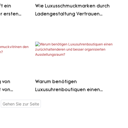
t ein
Wie Luxusschmuckmarken durch
r ersten
Ladengestaltung Vertrauen
aufbauen?
ft?
g von
Warum benötigen
t von
Luxusuhrenboutiquen einen
ern?
zurückhaltenderen und besser
organisierten Ausstellungsraum?