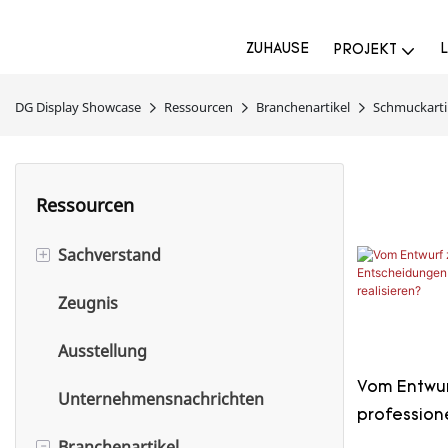
ZUHAUSE
PROJEKT
DG Display Showcase
Ressourcen
Branchenartikel
Schmuckarti
Ressourcen
+
Sachverstand
Zeugnis
Schmuckexpertise
Ausstellung
Parfümexpertise
Vom Entwurf
Unternehmensnachrichten
Museumsexpertise
profession
-
Branchenartikel
nötig, um e