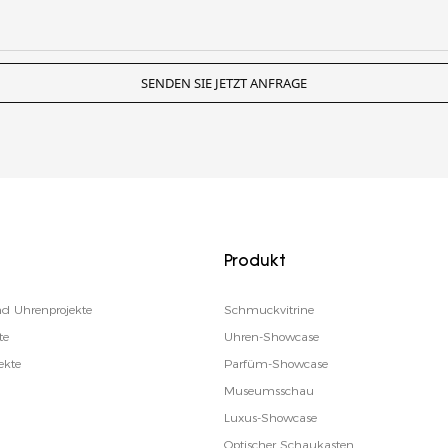
SENDEN SIE JETZT ANFRAGE
Produkt
d Uhrenprojekte
Schmuckvitrine
te
Uhren-Showcase
ekte
Parfüm-Showcase
Museumsschau
Luxus-Showcase
Optischer Schaukasten