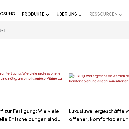
LÖSUNG
PRODUKTE
ÜBER UNS
RESSOURCEN
kel
 zur Fertigung: Wie viele
Luxusjuweliergeschäfte 
elle Entscheidungen sind
offener, komfortabler u
ine luxuriöse Vitrine zu
erlebnisorientierter.