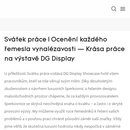
Svátek práce | Ocenění každého 
řemesla vynalézavosti — Krása práce 
na výstavě DG Display
U příležitosti Svátku práce vzdává DG Display Showcase hold všem
pracovníkům, kteří se tiše věnují svým rolím. Díky dlouholetým
zkušenostem s návrhem luxusních šperkovnic a řešením designu
maloobchodních prostor chápeme, že za každým provozovatelem
šperkovnice se skrývá neochvějná snaha o kvalitu – a často i o skryté
provozní výzvy. My můžeme využít ruce řemeslníků k řešení vašich
problémů a s pouhou prací chránit původní záměr vaší značky. Vždy
jsme věřili, že skutečná luxusní hodnota nikdy nespočívá v záměrné