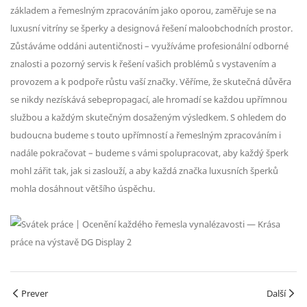
základem a řemeslným zpracováním jako oporou, zaměřuje se na
luxusní vitríny se šperky a designová řešení maloobchodních prostor.
Zůstáváme oddáni autentičnosti – využíváme profesionální odborné
znalosti a pozorný servis k řešení vašich problémů s vystavením a
provozem a k podpoře růstu vaší značky. Věříme, že skutečná důvěra
se nikdy nezískává sebepropagací, ale hromadí se každou upřímnou
službou a každým skutečným dosaženým výsledkem. S ohledem do
budoucna budeme s touto upřímností a řemeslným zpracováním i
nadále pokračovat – budeme s vámi spolupracovat, aby každý šperk
mohl zářit tak, jak si zaslouží, a aby každá značka luxusních šperků
mohla dosáhnout většího úspěchu.
Prever
Další