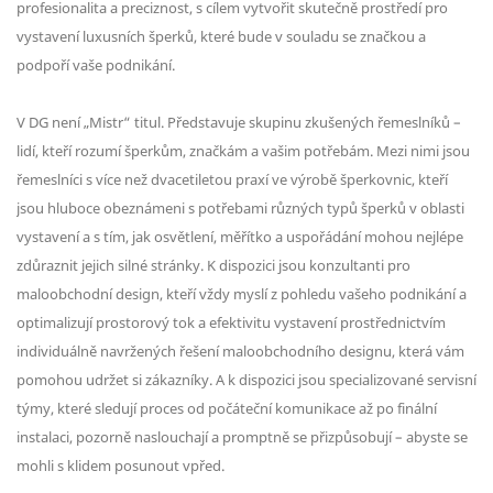
profesionalita a preciznost, s cílem vytvořit skutečně prostředí pro
vystavení luxusních šperků, které bude v souladu se značkou a
podpoří vaše podnikání.
V DG není „Mistr“ titul. Představuje skupinu zkušených řemeslníků –
lidí, kteří rozumí šperkům, značkám a vašim potřebám. Mezi nimi jsou
řemeslníci s více než dvacetiletou praxí ve výrobě šperkovnic, kteří
jsou hluboce obeznámeni s potřebami různých typů šperků v oblasti
vystavení a s tím, jak osvětlení, měřítko a uspořádání mohou nejlépe
zdůraznit jejich silné stránky. K dispozici jsou konzultanti pro
maloobchodní design, kteří vždy myslí z pohledu vašeho podnikání a
optimalizují prostorový tok a efektivitu vystavení prostřednictvím
individuálně navržených řešení maloobchodního designu, která vám
pomohou udržet si zákazníky. A k dispozici jsou specializované servisní
týmy, které sledují proces od počáteční komunikace až po finální
instalaci, pozorně naslouchají a promptně se přizpůsobují – abyste se
mohli s klidem posunout vpřed.