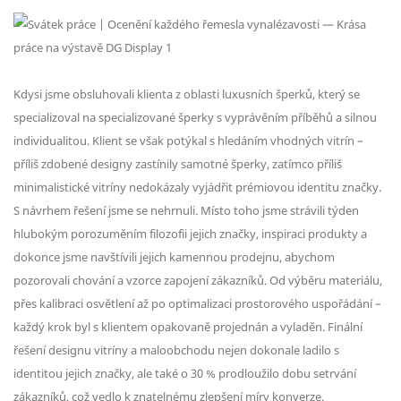
Kdysi jsme obsluhovali klienta z oblasti luxusních šperků, který se
specializoval na specializované šperky s vyprávěním příběhů a silnou
individualitou. Klient se však potýkal s hledáním vhodných vitrín –
příliš zdobené designy zastínily samotné šperky, zatímco příliš
minimalistické vitríny nedokázaly vyjádřit prémiovou identitu značky.
S návrhem řešení jsme se nehrnuli. Místo toho jsme strávili týden
hlubokým porozuměním filozofii jejich značky, inspiraci produkty a
dokonce jsme navštívili jejich kamennou prodejnu, abychom
pozorovali chování a vzorce zapojení zákazníků. Od výběru materiálu,
přes kalibraci osvětlení až po optimalizaci prostorového uspořádání –
každý krok byl s klientem opakovaně projednán a vyladěn. Finální
řešení designu vitríny a maloobchodu nejen dokonale ladilo s
identitou jejich značky, ale také o 30 % prodloužilo dobu setrvání
zákazníků, což vedlo k znatelnému zlepšení míry konverze.