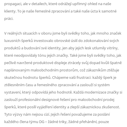
propagaci, ale v detailech, které odrážejí upřímný ohled na naše
klienty. To je naše řemeslné zpracování a také naše úcta k samotné
práci.
V reálných situacích v oboru jsme byli svědky toho, jak mnoho značek
luxusních šperků investovalo obrovské úsilí do zdokonalování svých
produktů a budování své identity, jen aby jejich lesk utlumily vitríny,
které neodpovídaly tónu jejich značky. Také jsme byli svědky toho, jak
pečlivě navržené produktové displeje ztrácely svůj dopad kvůli špatně
naplánovaným maloobchodním prostorům, což zákazníkům ztěžuje
skutečnou hodnotu šperků. Chápeme vaši frustraci: každý šperk je
ztělesněním času a řemeslného zpracování a zaslouží si systém
vystavení, který odpovídá jeho hodnotě. Každá modernizace značky si
zaslouží profesionální designové řešení pro maloobchodní prodej
šperků, které posílí vyjádření identity a zlepší zákaznickou zkušenost.
Tyto výzvy nám nejsou cizí. Jejich řešení považujeme za poslání
každého člena týmu DG – žádné triky, žádné přehánění, pouze