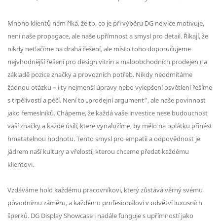
Mnoho klientů nám říká, že to, co je při výběru DG nejvíce motivuje,
není naše propagace, ale naše upřímnost a smysl pro detail. Říkají, že
nikdy netlačíme na drahá řešení, ale místo toho doporučujeme
nejvhodnější řešení pro design vitrín a maloobchodních prodejen na
základě pozice značky a provozních potřeb. Nikdy neodmítáme
žádnou otázku – i ty nejmenší úpravy nebo vylepšení osvětlení řešíme
s trpělivostí a péčí. Není to „prodejní argument“, ale naše povinnost
jako řemeslníků. Chápeme, že každá vaše investice nese budoucnost
vaší značky a každé úsilí, které vynaložíme, by mělo na oplátku přinést
hmatatelnou hodnotu. Tento smysl pro empatii a odpovědnost je
jádrem naší kultury a vřelostí, kterou chceme předat každému
klientovi.
Vzdáváme hold každému pracovníkovi, který zůstává věrný svému
původnímu záměru, a každému profesionálovi v odvětví luxusních
šperků. DG Display Showcase i nadále funguje s upřímností jako