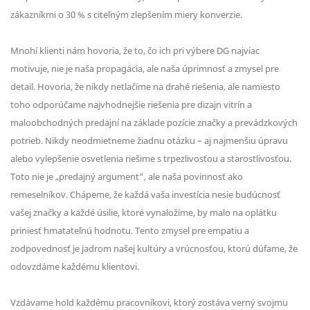
zákazníkmi o 30 % s citeľným zlepšením miery konverzie.
Mnohí klienti nám hovoria, že to, čo ich pri výbere DG najviac
motivuje, nie je naša propagácia, ale naša úprimnosť a zmysel pre
detail. Hovoria, že nikdy netlačíme na drahé riešenia, ale namiesto
toho odporúčame najvhodnejšie riešenia pre dizajn vitrín a
maloobchodných predajní na základe pozície značky a prevádzkových
potrieb. Nikdy neodmietneme žiadnu otázku – aj najmenšiu úpravu
alebo vylepšenie osvetlenia riešime s trpezlivosťou a starostlivosťou.
Toto nie je „predajný argument“, ale naša povinnosť ako
remeselníkov. Chápeme, že každá vaša investícia nesie budúcnosť
vašej značky a každé úsilie, ktoré vynaložíme, by malo na oplátku
priniesť hmatateľnú hodnotu. Tento zmysel pre empatiu a
zodpovednosť je jadrom našej kultúry a vrúcnosťou, ktorú dúfame, že
odovzdáme každému klientovi.
Vzdávame hold každému pracovníkovi, ktorý zostáva verný svojmu