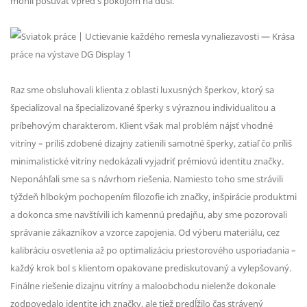
mohli posúvať vpred s pokojom na duši.
Raz sme obsluhovali klienta z oblasti luxusných šperkov, ktorý sa
špecializoval na špecializované šperky s výraznou individualitou a
príbehovým charakterom. Klient však mal problém nájsť vhodné
vitríny – príliš zdobené dizajny zatienili samotné šperky, zatiaľ čo príliš
minimalistické vitríny nedokázali vyjadriť prémiovú identitu značky.
Neponáhľali sme sa s návrhom riešenia. Namiesto toho sme strávili
týždeň hlbokým pochopením filozofie ich značky, inšpirácie produktmi
a dokonca sme navštívili ich kamennú predajňu, aby sme pozorovali
správanie zákazníkov a vzorce zapojenia. Od výberu materiálu, cez
kalibráciu osvetlenia až po optimalizáciu priestorového usporiadania –
každý krok bol s klientom opakovane prediskutovaný a vylepšovaný.
Finálne riešenie dizajnu vitríny a maloobchodu nielenže dokonale
zodpovedalo identite ich značky, ale tiež predĺžilo čas strávený