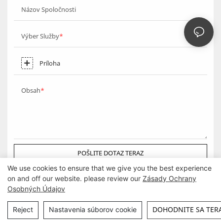
Názov Spoločnosti
Výber Služby
Príloha
Obsah
POŠLITE DOTAZ TERAZ
We use cookies to ensure that we give you the best experience
on and off our website. please review our
Zásady Ochrany
Osobných Údajov
Autorské práva © Guangzhou DG Furniture Co., Ltd. |
Mapa stránok
DOHODNITE SA TER
Reject
Nastavenia súborov cookie