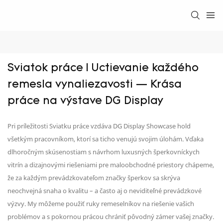
Sviatok práce | Uctievanie každého 
remesla vynaliezavosti — Krása 
práce na výstave DG Display
Pri príležitosti Sviatku práce vzdáva DG Display Showcase hold
všetkým pracovníkom, ktorí sa ticho venujú svojim úlohám. Vďaka
dlhoročným skúsenostiam s návrhom luxusných šperkovníckych
vitrín a dizajnovými riešeniami pre maloobchodné priestory chápeme,
že za každým prevádzkovateľom značky šperkov sa skrýva
neochvejná snaha o kvalitu – a často aj o neviditeľné prevádzkové
výzvy. My môžeme použiť ruky remeselníkov na riešenie vašich
problémov a s pokornou prácou chrániť pôvodný zámer vašej značky.