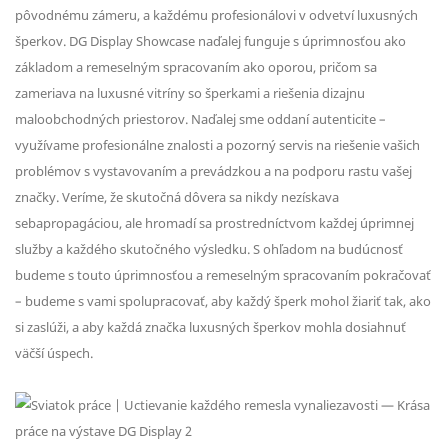
pôvodnému zámeru, a každému profesionálovi v odvetví luxusných
šperkov. DG Display Showcase naďalej funguje s úprimnosťou ako
základom a remeselným spracovaním ako oporou, pričom sa
zameriava na luxusné vitríny so šperkami a riešenia dizajnu
maloobchodných priestorov. Naďalej sme oddaní autenticite –
využívame profesionálne znalosti a pozorný servis na riešenie vašich
problémov s vystavovaním a prevádzkou a na podporu rastu vašej
značky. Veríme, že skutočná dôvera sa nikdy nezískava
sebapropagáciou, ale hromadí sa prostredníctvom každej úprimnej
služby a každého skutočného výsledku. S ohľadom na budúcnosť
budeme s touto úprimnosťou a remeselným spracovaním pokračovať
– budeme s vami spolupracovať, aby každý šperk mohol žiariť tak, ako
si zaslúži, a aby každá značka luxusných šperkov mohla dosiahnuť
väčší úspech.