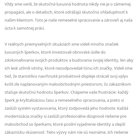
Vždy sme verili, že skutočná luxusná hodnota nikdy nie je o zámernej
propagácii, ale o detailoch, ktoré odrážajú skutočnú ohľaduplnosť k
našim klientom. Toto je naše remeselné spracovanie a zároveň aj naša
úcta k samotnej práci.
V reálnych priemyselných situáciách sme videli mnoho značiek
luxusných šperkov, ktoré investovali obrovské úsilie do
zdokonaľovania svojich produktov a budovania svojej identity, len aby
ich lesk utlmili vitríny, ktoré nezodpovedali tónu ich značky. Videli sme
tiež, že starostlivo navrhnuté produktové displeje strácali svoj vplyv
kvôli zle naplánovaným maloobchodným priestorom, čo zákazníkom
sťažuje skutočnú hodnotu šperkov. Chápeme vaše frustrácie: každý
šperk je kryštalizáciou času a remeselného spracovania, a preto si
zaslúži systém vystavovania, ktorý zodpovedá jeho hodnote. Každá
modernizácia značky si zaslúži profesionálne dizajnové riešenie pre
maloobchod so šperkami, ktoré posilní vyjadrenie identity a zlepší
zákaznícku skúsenosť. Tieto výzvy nám nie sú neznáme. Ich riešenie