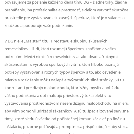
považujeme za poslanie každého člena tímu DG – žiadne triky, žiadne
preháňanie, iba profesionalita a precíznosť, s cieľom vytvoriť skutočne
prostredie pre vystavovanie luxusných šperkov, ktoré je v súlade so
značkou a podporuje vaše podnikanie.
V DG nie je „Majster“ titul. Predstavuje skupinu skúsených
remeselníkov – ľudí, ktorí rozumejú šperkom, značkám a vašim
potrebám. Medzi nimi sú remeselníci s viac ako dvadsaťročnými
skúsenosťami s výrobou šperkových vitrín, ktorí hlboko poznajú
potreby vystavovania rôznych typov šperkov a to, ako osvetlenie,
mierka a rozloženie môžu najlepšie zvýrazniť ich silné stránky. Sú tu
konzultanti pre dizajn maloobchodu, ktorí vždy myslia z pohľadu
vášho podnikania a optimalizujú priestorový tok a efektivitu
vystavovania prostredníctvom riešení dizajnu maloobchodu na mieru,
aby vám pomohli udržať si zákazníkov. A sú tu špecializované servisné
tímy, ktoré sledujú všetko od počiatočnej komunikácie až po finálnu
inštaláciu, pozorne počúvajú a promptne sa prispôsobujú – aby ste sa