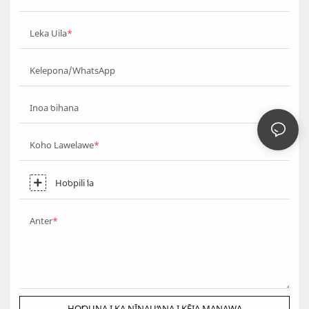
Leka Uila
Kelepona/WhatsApp
Inoa ʻoihana
Koho Lawelawe
Hoʻopili ʻia
Anter
HOʻOUNA I KA NĪNAUʻANA I KĒIA MANAWA