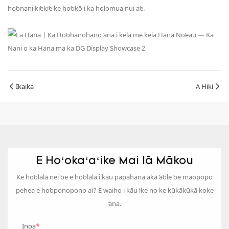
hoʻonani kiʻekiʻe ke hoʻokō i ka holomua nui aʻe.
Ikaika
A Hiki
E Hoʻokaʻaʻike Mai Iā Mākou
Ke hoʻolālā nei ʻoe e hoʻolālā i kāu papahana akā ʻaʻole ʻoe maopopo
pehea e hoʻoponopono ai? E waiho i kāu ʻike no ke kūkākūkā koke
ʻana.
Inoa