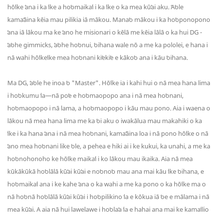
hōʻike ʻana i ka ʻike a hoʻomaikaʻi i ka ʻike o ka mea kūʻai aku. ʻAʻole
kamaʻāina kēia mau pilikia iā mākou. Manaʻo mākou i ka hoʻoponopono
ʻana iā lākou ma ke ʻano he misionari o kēlā me kēia lālā o ka hui DG -
ʻaʻohe gimmicks, ʻaʻohe hoʻonui, ʻoihana wale nō a me ka pololei, e hana i
nā wahi hōʻikeʻike mea hoʻonani kiʻekiʻe e kākoʻo ana i kāu ʻoihana.
Ma DG, ʻaʻole he inoa ʻo "Master". Hōʻike ia i kahi hui o nā mea hana lima
i hoʻokumu ʻia—nā poʻe e hoʻomaopopo ana i nā mea hoʻonani,
hoʻomaopopo i nā lama, a hoʻomaopopo i kāu mau pono. Aia i waena o
lākou nā mea hana lima me ka ʻoi aku o iwakālua mau makahiki o ka
ʻike i ka hana ʻana i nā mea hoʻonani, kamaʻāina loa i nā pono hōʻike o nā
ʻano mea hoʻonani like ʻole, a pehea e hiki ai i ke kukui, ka unahi, a me ka
hoʻonohonoho ke hōʻike maikaʻi i ko lākou mau ikaika. Aia nā mea
kūkākūkā hoʻolālā kūʻai kūʻai e noʻonoʻo mau ana mai kāu ʻike ʻoihana, e
hoʻomaikaʻi ana i ke kahe ʻana o ka wahi a me ka pono o ka hōʻike ma o
nā hoʻonā hoʻolālā kūʻai kūʻai i hoʻopilikino ʻia e kōkua iā ʻoe e mālama i nā
mea kūʻai. A aia nā hui lawelawe i hoʻolaʻa ʻia e hahai ana mai ke kamaʻilio