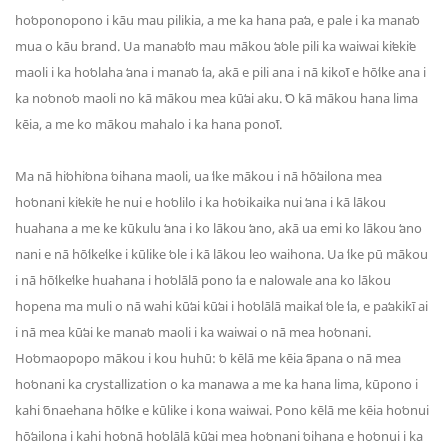
hoʻoponopono i kāu mau pilikia, a me ka hana paʻa, e pale i ka manaʻo
mua o kāu brand. Ua manaʻoʻiʻo mau mākou ʻaʻole pili ka waiwai kiʻekiʻe
maoli i ka hoʻolaha ʻana i manaʻo ʻia, akā e pili ana i nā kikoʻī e hōʻike ana i
ka noʻonoʻo maoli no kā mākou mea kūʻai aku. ʻO kā mākou hana lima
kēia, a me ko mākou mahalo i ka hana ponoʻī.
Ma nā hiʻohiʻona ʻoihana maoli, ua ʻike mākou i nā hōʻailona mea
hoʻonani kiʻekiʻe he nui e hoʻolilo i ka hoʻoikaika nui ʻana i kā lākou
huahana a me ke kūkulu ʻana i ko lākou ʻano, akā ua emi ko lākou ʻano
nani e nā hōʻikeʻike i kūlike ʻole i kā lākou leo ​​​​​​waihona. Ua ʻike pū mākou
i nā hōʻikeʻike huahana i hoʻolālā pono ʻia e nalowale ana ko lākou
hopena ma muli o nā wahi kūʻai kūʻai i hoʻolālā maikaʻi ʻole ʻia, e paʻakikī ai
i nā mea kūʻai ke manaʻo maoli i ka waiwai o nā mea hoʻonani.
Hoʻomaopopo mākou i kou huhū: ʻo kēlā me kēia ʻāpana o nā mea
hoʻonani ka crystallization o ka manawa a me ka hana lima, kūpono i
kahi ʻōnaehana hōʻike e kūlike i kona waiwai. Pono kēlā me kēia hoʻonui
hōʻailona i kahi hoʻonā hoʻolālā kūʻai mea hoʻonani ʻoihana e hoʻonui i ka