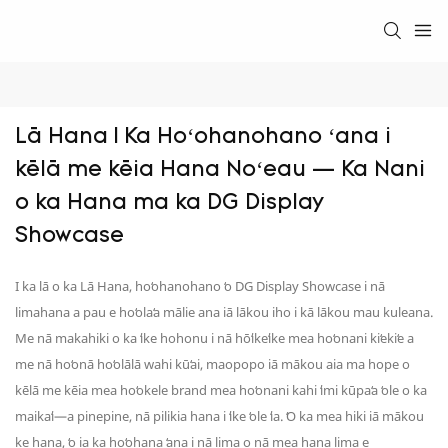
Lā Hana | Ka Hoʻohanohano ʻana i 
kēlā me kēia Hana Noʻeau — Ka Nani 
o ka Hana ma ka DG Display 
Showcase
I ka lā o ka Lā Hana, hoʻohanohano ʻo DG Display Showcase i nā
limahana a pau e hoʻolaʻa mālie ana iā lākou iho i kā lākou mau kuleana.
Me nā makahiki o ka ʻike hohonu i nā hōʻikeʻike mea hoʻonani kiʻekiʻe a
me nā hoʻonā hoʻolālā wahi kūʻai, maopopo iā mākou aia ma hope o
kēlā me kēia mea hoʻokele brand mea hoʻonani kahi ʻimi kūpaʻa ʻole o ka
maikaʻi—a pinepine, nā pilikia hana i ʻike ʻole ʻia. ʻO ka mea hiki iā mākou
ke hana, ʻo ia ka hoʻohana ʻana i nā lima o nā mea hana lima e