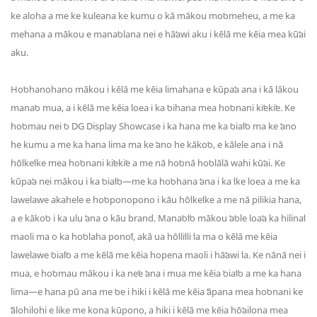
ke aloha a me ke kuleana ke kumu o kā mākou moʻomeheu, a me ka
mehana a mākou e manaʻolana nei e hāʻawi aku i kēlā me kēia mea kūʻai
aku.
Hoʻohanohano mākou i kēlā me kēia limahana e kūpaʻa ana i kā lākou
manaʻo mua, a i kēlā me kēia loea i ka ʻoihana mea hoʻonani kiʻekiʻe. Ke
hoʻomau nei ʻo DG Display Showcase i ka hana me ka ʻoiaʻiʻo ma ke ʻano
he kumu a me ka hana lima ma ke ʻano he kākoʻo, e kālele ana i nā
hōʻikeʻike mea hoʻonani kiʻekiʻe a me nā hoʻonā hoʻolālā wahi kūʻai. Ke
kūpaʻa nei mākou i ka ʻoiaʻiʻo—me ka hoʻohana ʻana i ka ʻike loea a me ka
lawelawe akahele e hoʻoponopono i kāu hōʻikeʻike a me nā pilikia hana,
a e kākoʻo i ka ulu ʻana o kāu brand. Manaʻoʻiʻo mākou ʻaʻole loaʻa ka hilinaʻi
maoli ma o ka hoʻolaha ponoʻī, akā ua hōʻiliʻili ʻia ma o kēlā me kēia
lawelawe ʻoiaʻiʻo a me kēlā me kēia hopena maoli i hāʻawi ʻia. Ke nānā nei i
mua, e hoʻomau mākou i ka neʻe ʻana i mua me kēia ʻoiaʻiʻo a me ka hana
lima—e hana pū ana me ʻoe i hiki i kēlā me kēia ʻāpana mea hoʻonani ke
ʻālohilohi e like me kona kūpono, a hiki i kēlā me kēia hōʻailona mea