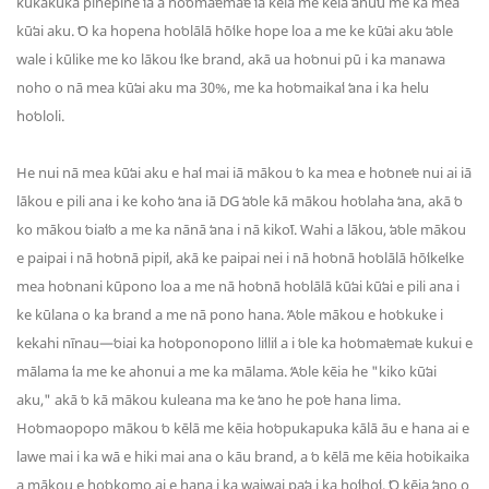
kūkākūkā pinepine ʻia a hoʻomaʻemaʻe ʻia kēlā me kēia ʻanuʻu me ka mea
kūʻai aku. ʻO ka hopena hoʻolālā hōʻike hope loa a me ke kūʻai aku ʻaʻole
wale i kūlike me ko lākou ʻike brand, akā ua hoʻonui pū i ka manawa
noho o nā mea kūʻai aku ma 30%, me ka hoʻomaikaʻi ʻana i ka helu
hoʻololi.
He nui nā mea kūʻai aku e haʻi mai iā mākou ʻo ka mea e hoʻoneʻe nui ai iā
lākou e pili ana i ke koho ʻana iā DG ʻaʻole kā mākou hoʻolaha ʻana, akā ʻo
ko mākou ʻoiaʻiʻo a me ka nānā ʻana i nā kikoʻī. Wahi a lākou, ʻaʻole mākou
e paipai i nā hoʻonā pipiʻi, akā ke paipai nei i nā hoʻonā hoʻolālā hōʻikeʻike
mea hoʻonani kūpono loa a me nā hoʻonā hoʻolālā kūʻai kūʻai e pili ana i
ke kūlana o ka brand a me nā pono hana. ʻAʻole mākou e hoʻokuke i
kekahi nīnau—ʻoiai ka hoʻoponopono liʻiliʻi a i ʻole ka hoʻomaʻemaʻe kukui e
mālama ʻia me ke ahonui a me ka mālama. ʻAʻole kēia he "kiko kūʻai
aku," akā ʻo kā mākou kuleana ma ke ʻano he poʻe hana lima.
Hoʻomaopopo mākou ʻo kēlā me kēia hoʻopukapuka kālā āu e hana ai e
lawe mai i ka wā e hiki mai ana o kāu brand, a ʻo kēlā me kēia hoʻoikaika
a mākou e hoʻokomo ai e hana i ka waiwai paʻa i ka hoʻihoʻi. ʻO kēia ʻano o