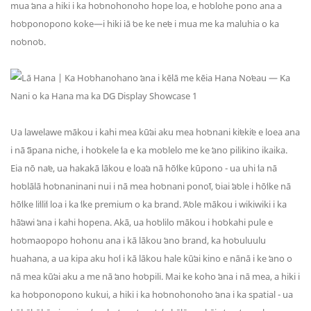
mua ʻana a hiki i ka hoʻonohonoho hope loa, e hoʻolohe pono ana a
hoʻoponopono koke—i hiki iā ʻoe ke neʻe i mua me ka maluhia o ka
noʻonoʻo.
Ua lawelawe mākou i kahi mea kūʻai aku mea hoʻonani kiʻekiʻe e loea ana
i nā ʻāpana niche, i hoʻokele ʻia e ka moʻolelo me ke ʻano pilikino ikaika.
Eia nō naʻe, ua hakakā lākou e loaʻa nā hōʻike kūpono - ua uhi ʻia nā
hoʻolālā hoʻonaninani nui i nā mea hoʻonani ponoʻī, ʻoiai ʻaʻole i hōʻike nā
hōʻike liʻiliʻi loa i ka ʻike premium o ka brand. ʻAʻole mākou i wikiwiki i ka
hāʻawi ʻana i kahi hopena. Akā, ua hoʻolilo mākou i hoʻokahi pule e
hoʻomaopopo hohonu ana i kā lākou ʻano brand, ka hoʻouluulu
huahana, a ua kipa aku hoʻi i kā lākou hale kūʻai kino e nānā i ke ʻano o
nā mea kūʻai aku a me nā ʻano hoʻopili. Mai ke koho ʻana i nā mea, a hiki i
ka hoʻoponopono kukui, a hiki i ka hoʻonohonoho ʻana i ka spatial - ua