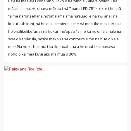
Paʻa ka meaʻala i kona ʻano i loko o ka ʻōmole - akā ʻālohilohi i ka
mālamalama. Hoʻohana mākou i nā ʻāpana LED CRI kiʻekiʻe i hui pū
ʻia me nā ʻōnaehana hoʻomālamalama naʻauao, e hāʻawi ana i nā
kukui kuhikuhi, nā hoʻololi ambient, a me nā mea ʻike maka. Ma ka
hoʻohālikelike ʻana i nā kukui i hoʻopaʻa ʻia me ka hoʻomālamalama
ʻana o ka ʻulaʻula, hōʻike mākou i nā contours a me nā hue o kēlā
me kēia hue - hoʻonui i ka ʻike huahana a hoʻonui i ka manawa
noho o ka mea kūʻai aku ma mua o 30%.