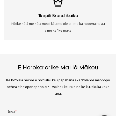
ʻIkepili Brand ikaika
Hōʻike kēlā me kēia mea i kāu moʻolelo - me ka hopena naʻau
a me ka ʻike maka
E Hoʻokaʻaʻike Mai Iā Mākou
Ke hoʻolālā nei ʻoe e hoʻolālā i kāu papahana akā ʻaʻole ʻoe maopopo
pehea e hoʻoponopono ai? E waiho i kāu ʻike no ke kūkākūkā koke
ʻana.
Inoa