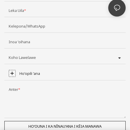
Leka Uila
Kelepona/WhatsApp
Inoa ʻoihana
Koho Lawelawe
Hoʻopili ʻana
Anter
HOʻOUNA I KA NĪNAUʻANA I KĒIA MANAWA