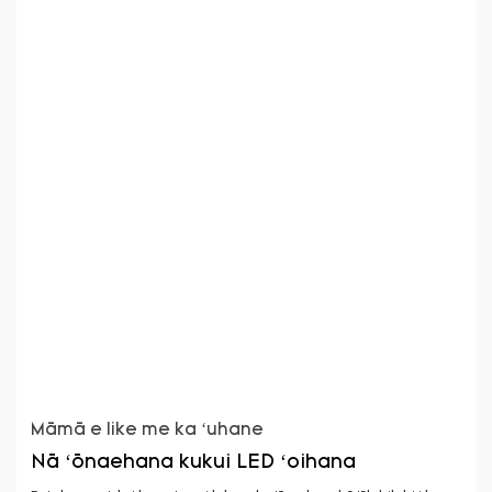
Māmā e like me ka ʻuhane
Nā ʻōnaehana kukui LED ʻoihana