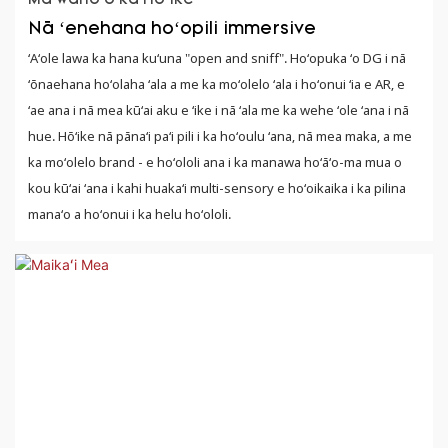
Nā ʻenehana hoʻopili immersive
ʻAʻole lawa ka hana kuʻuna "open and sniff". Hoʻopuka ʻo DG i nā
ʻōnaehana hoʻolaha ʻala a me ka moʻolelo ʻala i hoʻonui ʻia e AR, e
ʻae ana i nā mea kūʻai aku e ʻike i nā ʻala me ka wehe ʻole ʻana i nā
hue. Hōʻike nā pānaʻi paʻi pili i ka hoʻoulu ʻana, nā mea maka, a me
ka moʻolelo brand - e hoʻololi ana i ka manawa hoʻāʻo-ma mua o
kou kūʻai ʻana i kahi huakaʻi multi-sensory e hoʻoikaika i ka pilina
manaʻo a hoʻonui i ka helu hoʻololi.