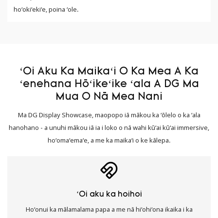
hoʻokiʻekiʻe, poina ʻole.
ʻOi Aku Ka Maikaʻi O Ka Mea A Ka
ʻenehana Hōʻikeʻike ʻala A DG Ma
Mua O Nā Mea Nani
Ma DG Display Showcase, maopopo iā mākou ka ʻōlelo o ka ʻala
hanohano - a unuhi mākou iā ia i loko o nā wahi kūʻai kūʻai immersive,
hoʻomaʻemaʻe, a me ka maikaʻi o ke kālepa.
ʻOi aku ka hoihoi
Hoʻonui ka mālamalama papa a me nā hiʻohiʻona ikaika i ka