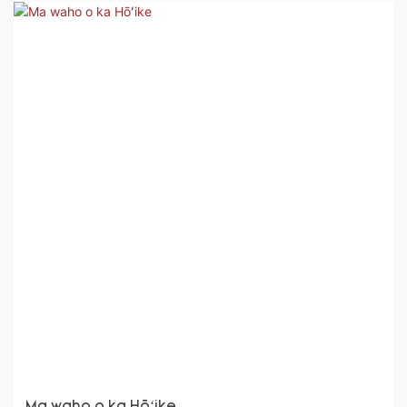
Ma waho o ka Hōʻike