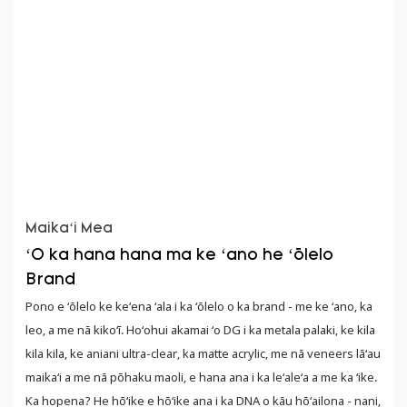
Maikaʻi Mea
ʻO ka hana hana ma ke ʻano he ʻōlelo
Brand
Pono e ʻōlelo ke keʻena ʻala i ka ʻōlelo o ka brand - me ke ʻano, ka
leo, a me nā kikoʻī. Hoʻohui akamai ʻo DG i ka metala palaki, ke kila
kila kila, ke aniani ultra-clear, ka matte acrylic, me nā veneers lāʻau
maikaʻi a me nā pōhaku maoli, e hana ana i ka leʻaleʻa a me ka ʻike.
Ka hopena? He hōʻike e hōʻike ana i ka DNA o kāu hōʻailona - nani,