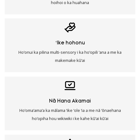
hoihoi o ka huahana
ʻIke hohonu
Hoʻonui ka pilina multi-sensory i ka hoʻopili ʻana a me ka
makemake kūʻai
Nā Hana Akamai
Hoʻomaʻamaʻa ka mālama ʻike ʻole ʻia a me nā ʻōnaehana
hoʻopiha hou wikiwiki i ke kahe kūʻai kūʻai