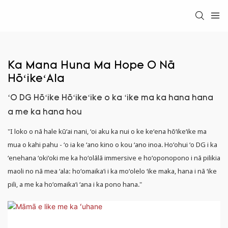
Ka Mana Huna Ma Hope O Nā
HōʻikeʻAla
ʻO DG Hōʻike Hōʻikeʻike o ka ʻike ma ka hana hana
a me ka hana hou
"I loko o nā hale kūʻai nani, ʻoi aku ka nui o ke keʻena hōʻikeʻike ma
mua o kahi pahu - ʻo ia ke ʻano kino o kou ʻano inoa. Hoʻohui ʻo DG i ka
ʻenehana ʻokiʻoki me ka hoʻolālā immersive e hoʻoponopono i nā pilikia
maoli no nā mea ʻala: hoʻomaikaʻi i ka moʻolelo ʻike maka, hana i nā ʻike
pili, a me ka hoʻomaikaʻi ʻana i ka pono hana."