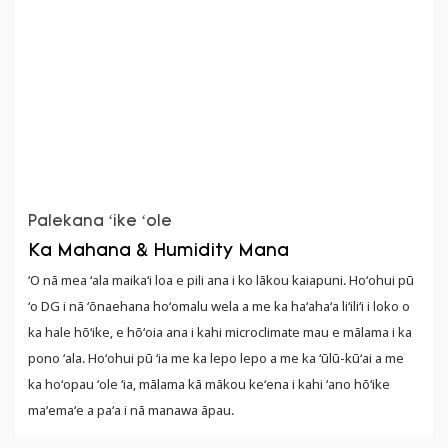
Palekana ʻike ʻole
Ka Mahana & Humidity Mana
ʻO nā mea ʻala maikaʻi loa e pili ana i ko lākou kaiapuni. Hoʻohui pū
ʻo DG i nā ʻōnaehana hoʻomalu wela a me ka haʻahaʻa liʻiliʻi i loko o
ka hale hōʻike, e hōʻoia ana i kahi microclimate mau e mālama i ka
pono ʻala. Hoʻohui pū ʻia me ka lepo lepo a me ka ʻūlū-kūʻai a me
ka hoʻopau ʻole ʻia, mālama kā mākou keʻena i kahi ʻano hōʻike
maʻemaʻe a paʻa i nā manawa āpau.