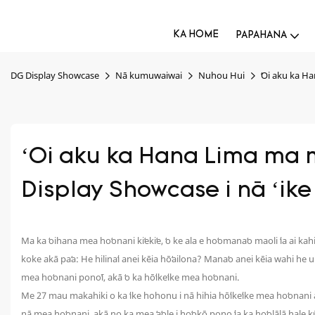
KA HOME
PAPAHANA
DG Display Showcase
Nā kumuwaiwai
Nuhou Hui
ʻOi aku ka H
ʻOi aku ka Hana Lima ma m
Display Showcase i nā ʻik
Ma ka ʻoihana mea hoʻonani kiʻekiʻe, ʻo ke ala e hoʻomanaʻo maoli ʻia ai 
koke akā paʻa: He hilinaʻi anei kēia hōʻailona? Manaʻo anei kēia wahi
mea hoʻonani ponoʻī, akā ʻo ka hōʻikeʻike mea hoʻonani.
Me 27 mau makahiki o ka ʻike hohonu i nā hihia hōʻikeʻike mea hoʻonani a 
nā mea hoʻonani, akā no ka mea ʻaʻole i hoʻokō pono ʻia ka hoʻolālā hale 