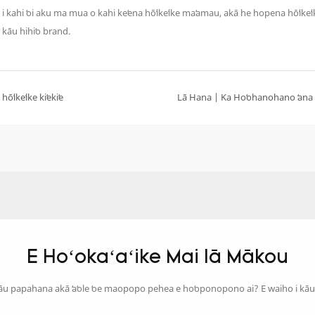
mi nei i kahi ʻoi aku ma mua o kahi keʻena hōʻikeʻike maʻamau, akā he hopena hōʻik
 kāu hihiʻo brand.
ikeʻike kiʻekiʻe
E Hoʻokaʻaʻike Mai Iā Mākou
 i kāu papahana akā ʻaʻole ʻoe maopopo pehea e hoʻoponopono ai? E waiho i kāu