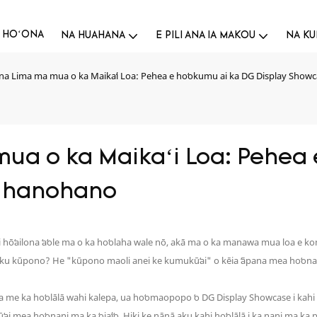
HOʻONĀ
NĀ HUAHANA
E PILI ANA IĀ MĀKOU
NĀ KU
ana Lima ma mua o ka Maikaʻi Loa: Pehea e hoʻokumu ai ka DG Display Showca
ua o ka Maikaʻi Loa: Pehea 
e hanohano
kahi hōʻailona ʻaʻole ma o ka hoʻolaha wale nō, akā ma o ka manawa mua loa e ko
 he uku kūpono? He "kūpono maoli anei ke kumukūʻai" o kēia ʻāpana mea hoʻon
me ka hoʻolālā wahi kalepa, ua hoʻomaopopo ʻo DG Display Showcase i kahi ʻoiaʻi
kūʻai mea hoʻonani ma ka ʻoiaʻiʻo. Hiki ke nānā aku kahi hoʻolālā i ka nani ma k