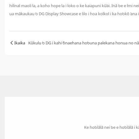
hilinaʻi maoli ʻia, a koho hope ʻia i loko o ke kaiapuni kūʻai. Inā ʻoe e ʻi
ua mākaukau ʻo DG Display Showcase e lilo i hoa koʻikoʻi i ka hoʻokō ʻana i
Ikaika
Kūkulu ʻo DG i kahi ʻōnaehana hoʻouna palekana honua no nā hōʻ
Ke hoʻolālā nei ʻoe e hoʻolālā