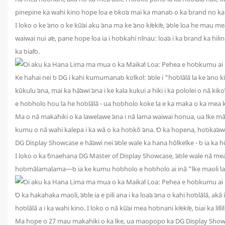
pinepine ka wahi kino hope loa e ʻokoʻa mai ka manaʻo o ka brand no k
I loko o ke ʻano o ke kūʻai aku ʻana ma ke ʻano kiʻekiʻe, ʻaʻole loa he mau m
waiwai nui aʻe, pane hope loa ia i hoʻokahi nīnau: loaʻa i ka brand ka hilinaʻ
ka ʻoiaʻiʻo.
Ke hahai nei ʻo DG i kahi kumumanaʻo koʻikoʻi: ʻaʻole i "hoʻolālā ʻia ke ʻan
kūkulu ʻana, mai ka hāʻawi ʻana i ke kala kukui a hiki i ka pololei o nā kikoʻ
e hoʻoholo hou ʻia he hoʻolālā - ua hoʻoholo koke ʻia e ka maka o ka mea k
Ma o nā makahiki o ka lawelawe ʻana i nā lama waiwai honua, ua ʻike māk
kumu o nā wahi kalepa i ka wā o ka hoʻokō ʻana. ʻO ka hopena, hoʻokaʻawa
DG Display Showcase e hāʻawi nei ʻaʻole wale ka hana hōʻikeʻike - ʻo ia ka hō
I loko o ka ʻōnaehana DG Master of Display Showcase, ʻaʻole wale nā ​​​​m
hoʻomālamalama—ʻo ia ke kumu hoʻoholo e hoʻoholo ai inā "ʻike maoli ʻia" 
ʻO ka hakahaka maoli, ʻaʻole ia e pili ana i ka loaʻa ʻana o kahi hoʻolālā, 
hoʻolālā a i ka wahi kino. I loko o nā kūʻai mea hoʻonani kiʻekiʻe, ʻoiai ka liʻili
Ma hope o 27 mau makahiki o ka ʻike, ua maopopo ka DG Display Showcase 