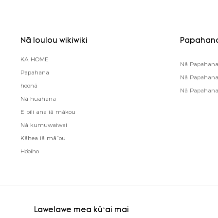
Nā loulou wikiwiki
Papahan
KA HOME
Nā Papahana 
Papahana
Nā Papahana 
hoʻonā
Nā Papahana H
Nā huahana
E pili ana iā mākou
Nā kumuwaiwai
Kāhea iā mā˚ou
Hoʻoiho
Lawelawe mea kūʻai mai