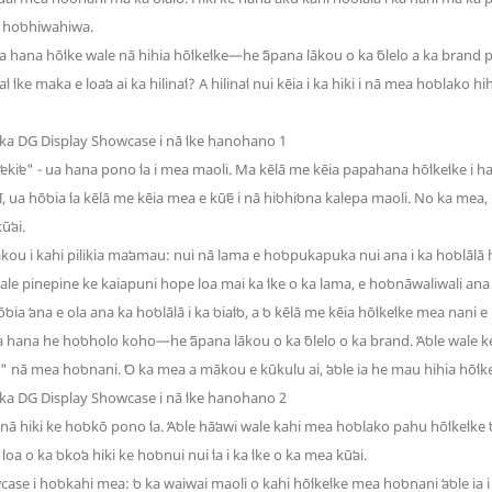
a hoʻohiwahiwa.
ea hana hōʻike wale nā ​​hihia hōʻikeʻike—he ʻāpana lākou o ka ʻōlelo a ka brand pon
i ʻike maka e loaʻa ai ka hilinaʻi? A hilinaʻi nui kēia i ka hiki i nā mea hoʻolako
o kiʻekiʻe" - ua hana pono ʻia i mea maoli. Ma kēlā me kēia papahana hōʻikeʻike i 
ī, ua hōʻoia ʻia kēlā me kēia mea e kūʻē i nā hiʻohiʻona kalepa maoli. No ka mea, i
ūʻai.
ou i kahi pilikia maʻamau: nui nā lama e hoʻopukapuka nui ana i ka hoʻolālā h
le pinepine ke kaiapuni hope loa mai ka ʻike o ka lama, e hoʻonāwaliwali ana i 
ʻoia ʻana e ola ana ka hoʻolālā i ka ʻoiaʻiʻo, a ʻo kēlā me kēia hōʻikeʻike mea nan
ea hana he hoʻoholo koho—he ʻāpana lākou o ka ʻōlelo o ka brand. ʻAʻole wale ke
nā mea hoʻonani. ʻO ka mea a mākou e kūkulu ai, ʻaʻole ia he mau hihia hōʻikeʻi
akā inā hiki ke hoʻokō pono ʻia. ʻAʻole hāʻawi wale kahi mea hoʻolako pahu hōʻikeʻi
ʻi loa o ka ʻokoʻa hiki ke hoʻonui nui ʻia i ka ʻike o ka mea kūʻai.
i hoʻokahi mea: ʻo ka waiwai maoli o kahi hōʻikeʻike mea hoʻonani ʻaʻole ia i