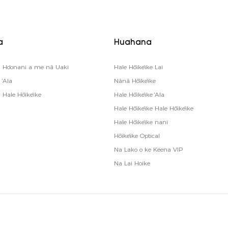
a
Huahana
Hoʻonani a me nā Uaki
Hale Hōʻikeʻike Lai
ʻAla
Nānā Hōʻikeʻike
ale Hōʻikeʻike
Hale Hōʻikeʻike ʻAla
Hale Hōʻikeʻike Hale Hōʻikeʻike
Hale Hōʻikeʻike nani
Hōʻikeʻike Optical
Na Lako o ke Keena VIP
Na Lai Hoike