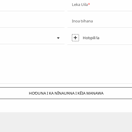
Leka Uila
Inoa ʻoihana
Hoʻopili ʻia
HOʻOUNA I KA NĪNAUʻANA I KĒIA MANAWA