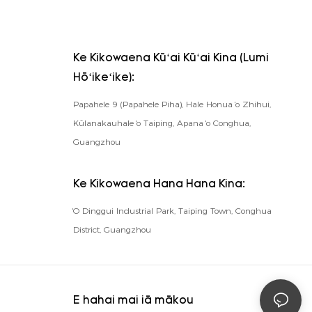
Ke Kikowaena Kūʻai Kūʻai Kina (Lumi
Hōʻikeʻike):
Papahele 9 (Papahele Piha), Hale Honua ʻo Zhihui,
Kūlanakauhale ʻo Taiping, Apana ʻo Conghua,
Guangzhou
Ke Kikowaena Hana Hana Kina:
ʻO Dinggui Industrial Park, Taiping Town, Conghua
District, Guangzhou
E hahai mai iā mākou