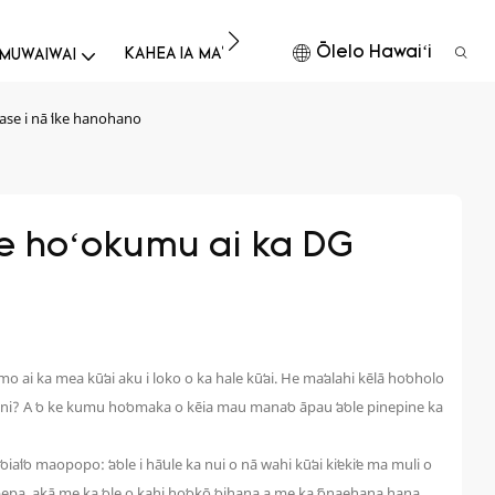
Ōlelo Hawaiʻi
KĀHEA IĀ MĀ˚OU
HOʻOIHO
MUWAIWAI
se i nā ʻike hanohano
e hoʻokumu ai ka DG 
mo ai ka mea kūʻai aku i loko o ka hale kūʻai. He maʻalahi kēlā hoʻoholo
ani? A ʻo ke kumu hoʻomaka o kēia mau manaʻo āpau ʻaʻole pinepine ka
ʻo maopopo: ʻaʻole i hāʻule ka nui o nā wahi kūʻai kiʻekiʻe ma muli o
a pepa, akā me ka ʻole o kahi hoʻokō ʻoihana a me ka ʻōnaehana hana,