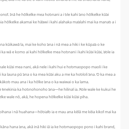
oʻī. Inā he hōʻikeʻike mea hoʻonani a i ʻole kahi ʻano hōʻikeʻike kūʻai
 hihia hōʻikeʻike akamai ke hāʻawi i kahi alahaka maʻalahi mai ka manaʻo a i
hana kūikawā ʻia, mai ke koho ʻana i nā mea a hiki i ke kūpaʻa o ke
 ka wā e komo ai kahi hōʻikeʻike mea hoʻonani i kahi kūʻai kūʻai, ʻaʻole ia
ale kūʻai mea nani, akā nele i kahi hui e hoʻomaopopo maoli i ke
ka launa pū ʻana o ka mea kūʻai aku a me ka hoʻololi ʻana. ʻO ka mea a
i e kākoʻo mau ana i ka hōʻike ʻana o ka waiwai o ka lama.
 ʻenekinia ka hoʻonohonoho ʻana—he hilinaʻi ia. ʻAʻole wale ke kukui he
ke wale nō, akā, he hopena hōʻikeʻike kūʻai kūʻai piha.
ke ʻoihana i nā huahana—hōʻoiaʻiʻo ia e mau ana kēlā me kēia kikoʻī mai ka
 kāna hana ʻana, akā inā hiki iā ia ke hoʻomaopopo pono i kahi brand,