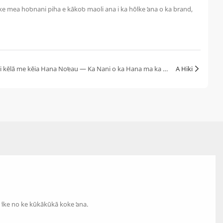
eʻike mea hoʻonani piha e kākoʻo maoli ana i ka hōʻike ʻana o ka brand,
Lā Hana | Ka Hoʻohanohano ʻana i kēlā me kēia Hana Noʻeau — Ka Nani o ka Hana ma ka DG Display Showcase
A Hiki
 ʻike no ke kūkākūkā koke ʻana.