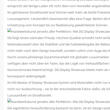
entspricht der fertige Laden oft nicht dem vom Hersteller angestrebt
Im gehobenen Einzelhandel sind Vitrinen weit mehr als bloße Präsent
Luxussegment: Letztendlich beantwortet alles eine Frage: Besitzt die 
Umsetzung vom Konzept bis zur Realisierung gewährleisten können.
DG folgt einem zentralen Prinzip: Höchste Qualität entsteht nicht einfa
Materialauswahl über die Stabilität und die Farbwiedergabe der Beleuc
nicht mehr nach dem Design beurteilt, sondern sofort vom Auge des 
Durch unsere jahrelange Zusammenarbeit mit globalen Luxusmarken hab
verfügen aber nicht über ein Team, das die Logik von Verkaufsflächen 
Konversionsrate beeinträchtigt. DG Display Showcase bietet mehr als 
konsequent widerspiegelt.
Im DG Master of Display Showcase-System sind Materialien nicht nur ei
nicht nur Ausleuchtung – sie ist der entscheidende Faktor dafür, ob 
Luxusartikeln im Einzelhandel.
Die eigentliche Herausforderung bestand nie darin, ob ein Design existi