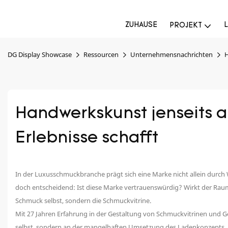
ZUHAUSE
PROJEKT
DG Display Showcase
Ressourcen
Unternehmensnachrichten
H
Handwerkskunst jenseits al
Erlebnisse schafft
In der Luxusschmuckbranche prägt sich eine Marke nicht allein durch 
doch entscheidend: Ist diese Marke vertrauenswürdig? Wirkt der Raum
Schmuck selbst, sondern die Schmuckvitrine.
Mit 27 Jahren Erfahrung in der Gestaltung von Schmuckvitrinen und 
selbst, sondern an der mangelhaften Umsetzung des Ladenkonzepts. 