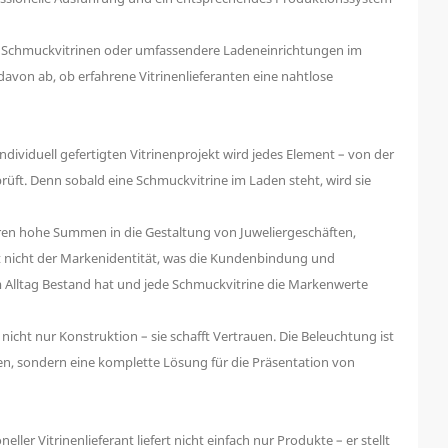
 Ob Schmuckvitrinen oder umfassendere Ladeneinrichtungen im
davon ab, ob erfahrene Vitrinenlieferanten eine nahtlose
dividuell gefertigten Vitrinenprojekt wird jedes Element – ​​von der
rüft. Denn sobald eine Schmuckvitrine im Laden steht, wird sie
eren hohe Summen in die Gestaltung von Juweliergeschäften,
 oft nicht der Markenidentität, was die Kundenbindung und
im Alltag Bestand hat und jede Schmuckvitrine die Markenwerte
icht nur Konstruktion – sie schafft Vertrauen. Die Beleuchtung ist
nen, sondern eine komplette Lösung für die Präsentation von
er Vitrinenlieferant liefert nicht einfach nur Produkte – er stellt