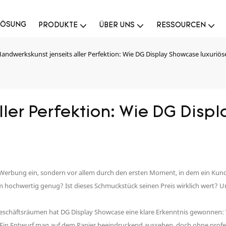
LÖSUNG
PRODUKTE
ÜBER UNS
RESSOURCEN
andwerkskunst jenseits aller Perfektion: Wie DG Display Showcase luxuriöse
ler Perfektion: Wie DG Displ
Werbung ein, sondern vor allem durch den ersten Moment, in dem ein Kunde d
 hochwertig genug? Ist dieses Schmuckstück seinen Preis wirklich wert? 
Geschäftsräumen hat DG Display Showcase eine klare Erkenntnis gewonnen:
Ein Entwurf mag auf dem Papier beeindruckend aussehen, doch ohne prof