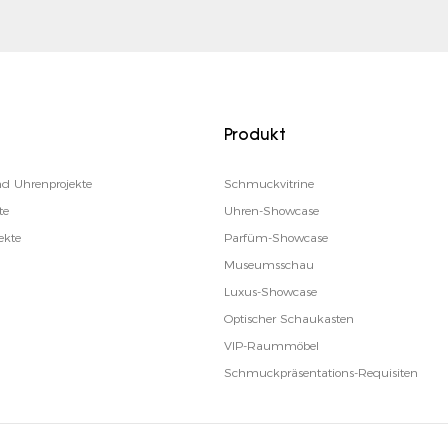
Produkt
d Uhrenprojekte
Schmuckvitrine
te
Uhren-Showcase
ekte
Parfüm-Showcase
Museumsschau
Luxus-Showcase
Optischer Schaukasten
VIP-Raummöbel
Schmuckpräsentations-Requisiten