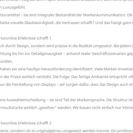
en Luxusgefühl.
ationsmittel – sie sind integraler Bestandteil der Markenkommunikation.
Marke visuelle Glaubwürdigkeit, die Vertrauen schafft? Und das hängt ganz 
ch durch Design, sondern wird präzise in die Realität umgesetzt. Bei jedem in
htung bis hin zur Detailgenauigkeit – anhand realer Geschäftsszenarien gep
Kunden.
en wir eine häufige Herausforderung identifiziert: Viele Marken investi
in der Praxis wirklich versteht. Die Folge: Das fertige Ambiente entspricht
nur die Herstellung von Displays – wir sorgen dafür, dass das Design auch 
ne Auswahlentscheidung – sie sind Teil der Markensprache. Die Struktur ist n
Schmuckstücke wirklich „gesehen“ werden. Wir bauen nicht einfach nur Vitri
erte, sondern ob es originalgetreu umgesetzt werden konnte. Ein professionell