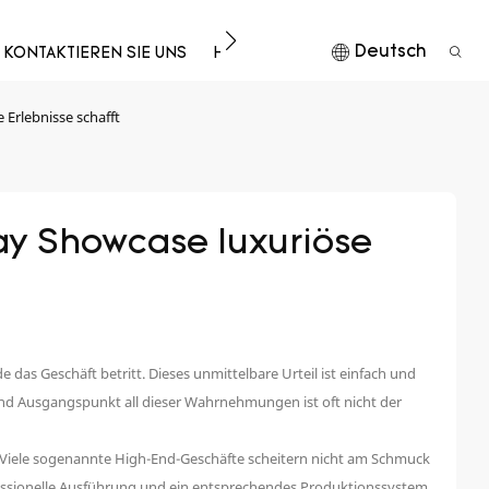
Deutsch
KONTAKTIEREN SIE UNS
HERUNTERLADEN
 Erlebnisse schafft
ay Showcase luxuriöse 
as Geschäft betritt. Dieses unmittelbare Urteil ist einfach und
Und Ausgangspunkt all dieser Wahrnehmungen ist oft nicht der
 Viele sogenannte High-End-Geschäfte scheitern nicht am Schmuck
essionelle Ausführung und ein entsprechendes Produktionssystem