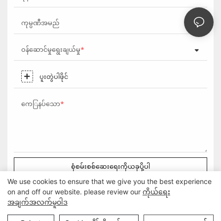
ကုမ္ပဏီအမည်
ဝန်ဆောင်မှုရွေးချယ်မှု
ပူးတွဲပါဖိုင်
ကေြနပ်သော
စုံစမ်းစစ်ဆေးရေးကိုယခုပို့ပါ
We use cookies to ensure that we give you the best experience
on and off our website. please review our
ကိုယ်ရေး
အချက်အလက်မူဝါဒ
မူပိုင်ခွင့် © Guangzhou DG Furniture Co., Ltd. |
ဆိုက်မြေပုံ