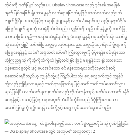
တိုင်းကို ဂုဏ်ပြုပါသည်။ DG Display Showcase သည် ၎င်း၏ အခြေခံ
အုတ်မြစ်အဖြစ် ရိုးသားမှုနှင့် လက်ရာမြောက်မှုဖြင့် ဆက်လက်လည်ပတ်
လျက်ရှိပြီး အဆင့်မြင့်ရတနာပြပွဲများနှင့် လက်လီရောင်းချသည့်နေရာဒီဇိုင်း
ဖြေရှင်းချက်များကို အာရုံစိုက်ပါသည်။ ကျွန်ုပ်တို့သည် စစ်မှန်မှုကို ကတိပြု
ထားဆဲဖြစ်သည်—ပရော်ဖက်ရှင်နယ်ကျွမ်းကျင်မှုနှင့် ဂရုတစိုက်ဝန်ဆောင်မှု
ကို အသုံးပြု၍ သင်၏ပြသမှုနှင့် လုပ်ငန်းလည်ပတ်မှုဆိုင်ရာစိန်ခေါ်မှုများကို
ဖြေရှင်းရန်နှင့် သင်၏အမှတ်တံဆိပ်၏ ကြီးထွားမှုကို ပံ့ပိုးရန်။ စစ်မှန်သော
ယုံကြည်မှုကို ကိုယ့်ကိုယ်ကိုယ် မြှင့်တင်ခြင်းဖြင့် မရရှိနိုင်ဘဲ ရိုးသားသော
ဝန်ဆောင်မှုတိုင်းနှင့် ပေးအပ်သော စစ်မှန်သောရလဒ်တိုင်းမှတစ်ဆင့်
စုဆောင်းရရှိသည်ဟု ကျွန်ုပ်တို့ယုံကြည်ပါသည်။ ရှေ့လျှောက်တွင် ကျွန်ုပ်
တို့သည် ဤရိုးသားမှုနှင့် လက်ရာမြောက်မှုဖြင့် ဆက်လက်လုပ်ဆောင်သွား
မည်ဖြစ်ပြီး လက်ဝတ်ရတနာတိုင်းသည် ထိုက်တန်သည့်အတိုင်း တောက်ပနိုင်
စေရန်နှင့် အဆင့်မြင့်ရတနာအမှတ်တံဆိပ်တိုင်းသည် ပိုမိုကြီးမားသော
အောင်မြင်မှုကို ရရှိစေရန် သင်တို့နှင့်အတူ လုပ်ဆောင်သွားပါမည်။