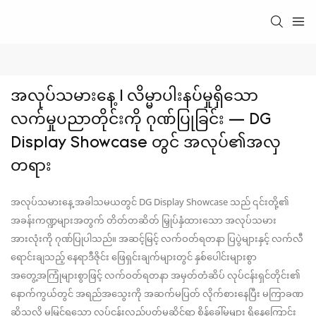
အလုပ်သမားနေ့ | လိမ္မာပါးနပ်မှုရှိသော 
လက်မှုပညာတိုင်းကို ဂုဏ်ပြုခြင်း — DG 
Display Showcase တွင် အလုပ်၏အလှ
တရား
အလုပ်သမားနေ့ အခါသမယတွင် DG Display Showcase သည် ၎င်းတို့၏
အခန်းကဏ္ဍများအတွက် တိတ်တဆိတ် မြှုပ်နှံထားသော အလုပ်သမား
အားလုံးကို ဂုဏ်ပြုပါသည်။ အဆင့်မြင့် လက်ဝတ်ရတနာ ပြပွဲများနှင့် လက်လီ
ရောင်းချသည့် နေရာဒီဇိုင်း ဖြေရှင်းချက်များတွင် နှစ်ပေါင်းများစွာ
အတွေ့အကြုံများစွာဖြင့် လက်ဝတ်ရတနာ အမှတ်တံဆိပ် လုပ်ငန်းရှင်တိုင်း၏
နောက်ကွယ်တွင် အရည်အသွေးကို အဆက်မပြတ် လိုက်စားနေပြီး မကြာခဏ
ဆိုသလို မမြင်ရသော လုပ်ငန်းလည်ပတ်မှုဆိုင်ရာ စိန်ခေါ်မှုများ ရှိနေကြောင်း