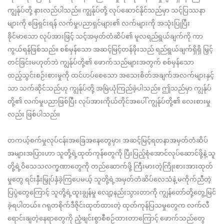
ကျွန်ုပ်တို့ နားလည်ပါသည်။ ကျွန်ုပ်တို့ လုပ်ဆောင်နိုင်သည်မှာ သင့်ပြဿနာ
များကို ဖြေရှင်းရန် လက်မှုပညာရှင်များ၏ လက်များကို အသုံးပြုပြီး
ခိုင်မာသော လုပ်အားဖြင့် သင့်အမှတ်တံဆိပ်၏ မူလရည်ရွယ်ချက်ကို ကာ
ကွယ်ရန်ဖြစ်သည်။ စစ်မှန်သော အဆင့်မြင့်တန်ဖိုးသည် ရည်ရွယ်ချက်ရှိရှိ မြှင့်
တင်ခြင်းမဟုတ်ဘဲ ကျွန်ုပ်တို့၏ ဖောက်သည်များအတွက် စစ်မှန်သော
ထည့်သွင်းစဉ်းစားမှုကို ထင်ဟပ်စေသော အသေးစိတ်အချက်အလက်များနှင့်
သာ သက်ဆိုင်သည်ဟု ကျွန်ုပ်တို့ အမြဲယုံကြည်ခဲ့ပါသည်။ ဤသည်မှာ ကျွန်ုပ်
တို့၏ လက်မှုပညာဖြစ်ပြီး လုပ်အားကိုယ်တိုင်အပေါ် ကျွန်ုပ်တို့၏ လေးစားမှု
လည်း ဖြစ်ပါသည်။
တကယ့်စက်မှုလုပ်ငန်းအခြေအနေတွေမှာ၊ အဆင့်မြင့်ရတနာအမှတ်တံဆိပ်
အများအပြားဟာ သူတို့ရဲ့ထုတ်ကုန်တွေကို ပြီးပြည့်စုံအောင်လုပ်ဆောင်ဖို့နဲ့ သူ
တို့ရဲ့ဝိသေသလက္ခဏာတွေကို တည်ဆောက်ဖို့ ကြီးမားတဲ့ကြိုးစားအားထုတ်
မှုတွေ ရင်းနှီးမြှုပ်နှံခဲ့ကြပေမယ့် သူတို့ရဲ့အမှတ်တံဆိပ်လေသံနဲ့ မကိုက်ညီတဲ့
ပြပွဲတွေကြောင့် သူတို့ရဲ့ထူးချွန်မှု လျော့နည်းသွားတာကို ကျွန်တော်တို့တွေ့မြင်
ခဲ့ရပါတယ်။ ဂရုတစိုက်ဒီဇိုင်းထုတ်ထားတဲ့ ထုတ်ကုန်ပြသမှုတွေက လက်လီ
ရောင်းချတဲ့နေရာတွေကို ညံ့ဖျင်းစွာစီစဉ်ထားတာကြောင့် ဖောက်သည်တွေ