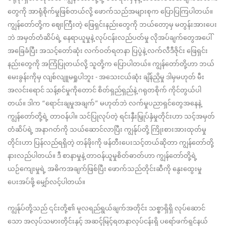
တွေကို အာရုံစိုက်မှုဖြစ်တယ်လို့ ဖောက်သည်အများစုက ပြောပြကြပါတယ်။
ကျွန်တော်တို့က ဈေးကြီးတဲ့ ဖြေရှင်းနည်းတွေကို ဘယ်တော့မှ မတွန်းအားပေး
ဘဲ အမှတ်တံဆိပ်ရဲ့ နေရာယူမှုနဲ့ လုပ်ငန်းလည်ပတ်မှု လိုအပ်ချက်တွေအပေါ်
အခြေခံပြီး အသင့်တော်ဆုံး လက်ဝတ်ရတနာ ပြပွဲနဲ့ လက်လီဒီဇိုင်း ဖြေရှင်း
နည်းတွေကို အကြံပြုတယ်လို့ သူတို့က ပြောပါတယ်။ ကျွန်တော်တို့ဟာ ဘယ်
မေးခွန်းကိုမှ လျစ်လျူမရှုပါဘူး - အသေးငယ်ဆုံး ချိန်ညှိမှု ဒါမှမဟုတ် မီး
အလင်းရောင် သန့်စင်မှုကိုတောင် စိတ်ရှည်ရှည်နဲ့ ဂရုတစိုက် ကိုင်တွယ်ပါ
တယ်။ ဒါက “ရောင်းချမှုအချက်” မဟုတ်ဘဲ လက်မှုပညာရှင်တွေအနေနဲ့
ကျွန်တော်တို့ရဲ့ တာဝန်ပါ။ သင်ပြုလုပ်တဲ့ ရင်းနှီးမြှုပ်နှံမှုတိုင်းဟာ သင့်အမှတ်
တံဆိပ်ရဲ့ အနာဂတ်ကို သယ်ဆောင်လာပြီး ကျွန်ုပ်တို့ ကြိုးစားအားထုတ်မှု
တိုင်းဟာ ပြန်လည်ရရှိတဲ့ တန်ဖိုးကို ဖန်တီးပေးသင့်တယ်ဆိုတာ ကျွန်တော်တို့
နားလည်ပါတယ်။ ဒီ စာနာမှုနဲ့ တာဝန်ယူမှုစိတ်ဓာတ်ဟာ ကျွန်တော်တို့ရဲ့
ယဉ်ကျေးမှုရဲ့ အဓိကအချက်ဖြစ်ပြီး ဖောက်သည်တိုင်းဆီကို နွေးထွေးမှု
ပေးအပ်ဖို့ မျှော်လင့်ပါတယ်။
ကျွန်ုပ်တို့သည် ၎င်းတို့၏ မူလရည်ရွယ်ချက်အတိုင်း သစ္စာရှိရှိ လုပ်ဆောင်
သော အလုပ်သမားတိုင်းနှင့် အဆင့်မြင့်ရတနာလုပ်ငန်းရှိ ပရော်ဖက်ရှင်နယ်