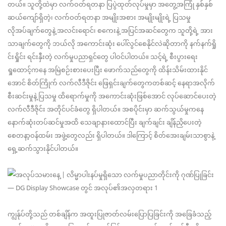
တယ်။ သူတို့ထဲမှာ လက်ဝတ်ရတနာ ပြပွဲထုတ်လုပ်မှုမှာ အတွေ့အကြုံ နှစ်နှစ်
ဆယ်ကျော်ရှိတဲ့၊ လက်ဝတ်ရတနာ အမျိုးအစား အမျိုးမျိုးရဲ့ ပြသမှု
လိုအပ်ချက်တွေနဲ့ အလင်းရောင်၊ စကေးနဲ့ အပြင်အဆင်တွေက သူတို့ရဲ့ အား
သာချက်တွေကို ဘယ်လို အကောင်းဆုံး ပေါ်လွင်စေနိုင်လဲဆိုတာကို နက်နက်ရှို
င်းရှိုင်း ရင်းနှီးတဲ့ လက်မှုပညာရှင်တွေ ပါဝင်ပါတယ်။ သင့်ရဲ့ စီးပွားရေး
ရှုထောင့်ကနေ အမြဲစဉ်းစားပေးပြီး ဖောက်သည်တွေကို ထိန်းသိမ်းထားနိုင်
အောင် စိတ်ကြိုက် လက်လီဒီဇိုင်း ဖြေရှင်းချက်တွေကတစ်ဆင့် နေရာအလိုက်
စီးဆင်းမှုနဲ့ ပြသမှု ထိရောက်မှုကို အကောင်းဆုံးဖြစ်အောင် လုပ်ဆောင်ပေးတဲ့
လက်လီဒီဇိုင်း အတိုင်ပင်ခံတွေ ရှိပါတယ်။ အစပိုင်းမှာ ဆက်သွယ်မှုကနေ
နောက်ဆုံးတပ်ဆင်မှုအထိ သေချာနားထောင်ပြီး ချက်ချင်း ချိန်ညှိပေးတဲ့
စေတနာ့ဝန်ထမ်း အဖွဲ့တွေလည်း ရှိပါတယ်။ ဒါကြောင့် စိတ်အေးချမ်းသာစွာနဲ့
ရှေ့ဆက်သွားနိုင်ပါတယ်။
ကျွန်ုပ်တို့သည် တစ်ချိန်က အထူးပြုဇာတ်လမ်းပြောပြခြင်းကို အခြေခံသည့်