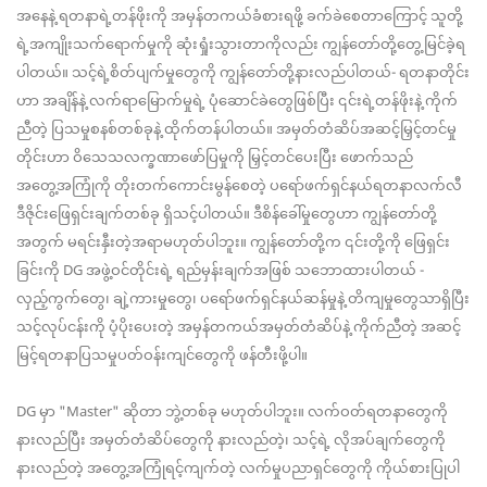
အနေနဲ့ ရတနာရဲ့တန်ဖိုးကို အမှန်တကယ်ခံစားရဖို့ ခက်ခဲစေတာကြောင့် သူတို့
ရဲ့အကျိုးသက်ရောက်မှုကို ဆုံးရှုံးသွားတာကိုလည်း ကျွန်တော်တို့တွေ့မြင်ခဲ့ရ
ပါတယ်။ သင့်ရဲ့စိတ်ပျက်မှုတွေကို ကျွန်တော်တို့နားလည်ပါတယ်- ရတနာတိုင်း
ဟာ အချိန်နဲ့ လက်ရာမြောက်မှုရဲ့ ပုံဆောင်ခဲတွေဖြစ်ပြီး ၎င်းရဲ့တန်ဖိုးနဲ့ ကိုက်
ညီတဲ့ ပြသမှုစနစ်တစ်ခုနဲ့ ထိုက်တန်ပါတယ်။ အမှတ်တံဆိပ်အဆင့်မြှင့်တင်မှု
တိုင်းဟာ ဝိသေသလက္ခဏာဖော်ပြမှုကို မြှင့်တင်ပေးပြီး ဖောက်သည်
အတွေ့အကြုံကို တိုးတက်ကောင်းမွန်စေတဲ့ ပရော်ဖက်ရှင်နယ်ရတနာလက်လီ
ဒီဇိုင်းဖြေရှင်းချက်တစ်ခု ရှိသင့်ပါတယ်။ ဒီစိန်ခေါ်မှုတွေဟာ ကျွန်တော်တို့
အတွက် မရင်းနှီးတဲ့အရာမဟုတ်ပါဘူး။ ကျွန်တော်တို့က ၎င်းတို့ကို ဖြေရှင်း
ခြင်းကို DG အဖွဲ့ဝင်တိုင်းရဲ့ ရည်မှန်းချက်အဖြစ် သဘောထားပါတယ် -
လှည့်ကွက်တွေ၊ ချဲ့ကားမှုတွေ၊ ပရော်ဖက်ရှင်နယ်ဆန်မှုနဲ့ တိကျမှုတွေသာရှိပြီး
သင့်လုပ်ငန်းကို ပံ့ပိုးပေးတဲ့ အမှန်တကယ်အမှတ်တံဆိပ်နဲ့ ကိုက်ညီတဲ့ အဆင့်
မြင့်ရတနာပြသမှုပတ်ဝန်းကျင်တွေကို ဖန်တီးဖို့ပါ။
DG မှာ "Master" ဆိုတာ ဘွဲ့တစ်ခု မဟုတ်ပါဘူး။ လက်ဝတ်ရတနာတွေကို
နားလည်ပြီး အမှတ်တံဆိပ်တွေကို နားလည်တဲ့၊ သင့်ရဲ့ လိုအပ်ချက်တွေကို
နားလည်တဲ့ အတွေ့အကြုံရင့်ကျက်တဲ့ လက်မှုပညာရှင်တွေကို ကိုယ်စားပြုပါ