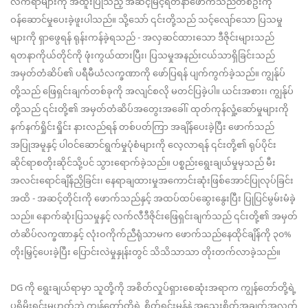
လက်ရာများကို အထူးပြုသည့် အဆင့်မြင့်ရတနာဖောက်သည်တစ်ဦးကို
ဝန်ဆောင်မှုပေးခဲ့ဖူးပါသည်။ သို့သော် ၎င်းတို့သည် သင့်လျော်သော ပြသမှု
များကို ရှာဖွေရန် ရုန်းကန်ခဲ့ရသည် - အလှဆင်ထားသော ဒီဇိုင်းများသည်
ရတနာကိုယ်တိုင်ကို ဖုံးကွယ်ထားပြီး၊ ပြသမှုအနည်းငယ်သာရှိခြင်းသည်
အမှတ်တံဆိပ်၏ ပရီမီယံလက္ခဏာကို ဖော်ပြရန် ပျက်ကွက်ခဲ့သည်။ ကျွန်ုပ်
တို့သည် ဖြေရှင်းချက်တစ်ခုကို အလျင်စလို မတင်ပြခဲ့ပါ။ ယင်းအစား၊ ကျွန်ုပ်
တို့သည် ၎င်းတို့၏ အမှတ်တံဆိပ်အတွေးအခေါ်၊ ထုတ်ကုန်လှုံ့ဆော်မှုများကို
နက်နက်ရှိုင်းရှိုင်း နားလည်ရန် တစ်ပတ်ကြာ အချိန်ပေးခဲ့ပြီး ဖောက်သည်
အပြုအမူနှင့် ပါဝင်ဆောင်ရွက်မှုပုံစံများကို လေ့လာရန် ၎င်းတို့၏ ရုပ်ပိုင်း
ဆိုင်ရာစတိုးဆိုင်သို့ပင် သွားရောက်ခဲ့သည်။ ပစ္စည်းရွေးချယ်မှုမှသည် မီး
အလင်းရောင်ချိန်ညှိခြင်း၊ နေရာချထားမှုအကောင်းဆုံးဖြစ်အောင်ပြုလုပ်ခြင်း
အထိ - အဆင့်တိုင်းကို ဖောက်သည်နှင့် အထပ်ထပ်ဆွေးနွေးပြီး ပြုပြင်မွမ်းမံခဲ့
သည်။ နောက်ဆုံးပြသမှုနှင့် လက်လီဒီဇိုင်းဖြေရှင်းချက်သည် ၎င်းတို့၏ အမှတ်
တံဆိပ်လက္ခဏာနှင့် လုံးဝကိုက်ညီရုံသာမက ဖောက်သည်နေထိုင်ချိန်ကို ၃၀%
တိုးမြှင့်ပေးခဲ့ပြီး ပြောင်းလဲမှုနှုန်းတွင် သိသိသာသာ တိုးတက်လာခဲ့သည်။
DG ကို ရွေးချယ်ရာမှာ သူတို့ကို အစိတ်လှုပ်ရှားစေဆုံးအရာက ကျွန်တော်တို့ရဲ့
ပရိုမိုးရှင်းမဟုတ်ဘဲ ကျွန်တော်တို့ရဲ့ စိတ်ရင်းမှန်နဲ့ အသေးစိတ်အချက်အလက်