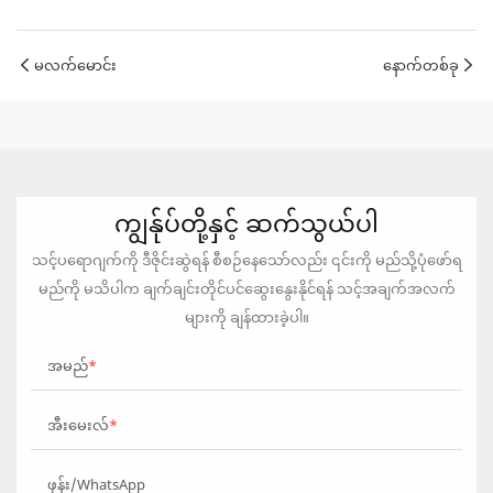
မလက်မောင်း
နောက်တစ်ခု
ကျွန်ုပ်တို့နှင့် ဆက်သွယ်ပါ
သင့်ပရောဂျက်ကို ဒီဇိုင်းဆွဲရန် စီစဉ်နေသော်လည်း ၎င်းကို မည်သို့ပုံဖော်ရ
မည်ကို မသိပါက ချက်ချင်းတိုင်ပင်ဆွေးနွေးနိုင်ရန် သင့်အချက်အလက်
များကို ချန်ထားခဲ့ပါ။
အမည်
အီးမေးလ်
ဖုန်း/WhatsApp