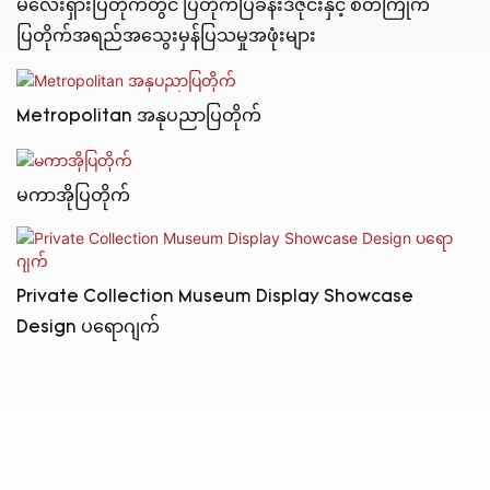
မလေးရှားပြတိုက်တွင် ပြတိုက်ပြခန်းဒီဇိုင်းနှင့် စိတ်ကြိုက်
ပြတိုက်အရည်အသွေးမှန်ပြသမှုအဖုံးများ
Metropolitan အနုပညာပြတိုက်
မကာအိုပြတိုက်
Private Collection Museum Display Showcase
Design ပရောဂျက်