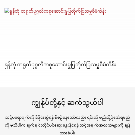
ရှန်တုံ တရုတ်ပုဂ္ဂလိကစုဆောင်းမှုပြတိုက်ပြသမှုစီမံကိန်း
ကျွန်ုပ်တို့နှင့် ဆက်သွယ်ပါ
သင့်ပရောဂျက်ကို ဒီဇိုင်းဆွဲရန် စီစဉ်နေသော်လည်း ၎င်းကို မည်သို့ပုံဖော်ရမည်
ကို မသိပါက ချက်ချင်းတိုင်ပင်ဆွေးနွေးနိုင်ရန် သင့်အချက်အလက်များကို ချန်
ထားခဲ့ပါ။