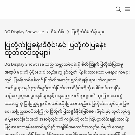
DG Display Showcase
စီမံကိန်း
ပြတိုက်စီမံကိန်းများ
ပြတိုက်ပြခန်းဒီဇိုင်းနှင့် ပြတိုက်ပြခန်း
ထုတ်လုပ်သူများ
DG Display Showcase သည် ကမ္ဘာတစ်ဝှမ်းရှိ
စိတ်ကြိုက်ပြတိုက်ပြသမှု
အထုပ်
များကို ပံ့ပိုးပေးပါသည်။ ကျွန်ုပ်တို့၏ ပြီးစီးသွားသော ပရောဂျက်များ
တွင်၊ ပြခန်းတစ်ခုစီတွင် ပြတိုက်အဆင့်ပစ္စည်းစံနှုန်းများ၊ တိကျသော
လက်မှုပညာနှင့် ဉာဏ်ရည်ထက်မြက်သောဒီဇိုင်းတို့ကို ပေါင်းစပ်ထားပြီး
ယဉ်ကျေးမှုအမွေအနှစ်များနှင့် အနုပညာလက်ရာများ၏ ထူးခြားသောဆွဲ
ဆောင်မှုကို ပြီးပြည့်စုံစွာ မီးမောင်းထိုးပြထားသည်။ စံပြတိုက်အထုပ်များဖြစ်
စေ၊ အပြည့်အဝစိတ်ကြိုက်
ပြတိုက်ပြသမှုဒီဇိုင်းဖြစ်စေ
၊ ဒီဇိုင်းနှင့် ထုတ်လုပ်မှု
မှ ပို့ဆောင်ခြင်းအထိ အဆင့်တိုင်းကို ကျွန်ုပ်တို့ တင်းကြပ်စွာထိန်းချုပ်ထားပြီး
မြင့်မားသောစွမ်းဆောင်ရည်နှင့် အချိန်မီအကောင်အထည်ဖော်မှုကို သေချာ
စေသည်။ ကျယ်ပြန့်သော နိုင်ငံတကာပူးပေါင်းဆောင်ရွက်မှုအတွေ့အကြုံနှင့်