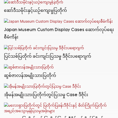
ဆော်ဒီသမိုင်းနှင့်ယဉ်ကျေးမှုပြတိုက်
Japan Museum Custom Display Cases ဆောက်လုပ်ရေး
စီမံကိန်း
ပြင်သစ်ပြတိုက် ခင်းကျင်းပြသမှု ဒီဇိုင်းပရောဂျက်
ဆွစ်ဇာလန်အမျိုးသားပြတိုက်
အိုမန်အမျိုးသားပြတိုက်တွင်ပြသမှု Case ဒီဇိုင်း