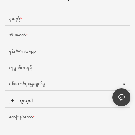
နာမည်
အီးမေးလ်
ဖုန်း/WhatsApp
ကုမ္ပဏီအမည်
ဝန်ဆောင်မှုရွေးချယ်မှု
ပူးတွဲပါ
ကေြနပ်သော