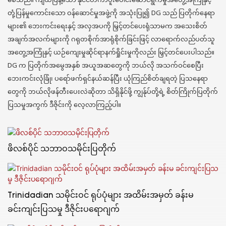
တုံ့ပြန်မှုကောင်းသော ဝန်ဆောင်မှုအဖွဲ့ကို အသုံးပြု၍ DG သည် ပြတိုက်နေရာ
များ၏ ဘေးကင်းရေးနှင့် အလှအပကို မြှင့်တင်ပေးရုံသာမက အသေးစိတ်
အချက်အလက်များကို ဂရုတစိုက်အာရုံစိုက်ခြင်းဖြင့် လာရောက်လည်ပတ်သူ
အတွေ့အကြုံနှင့် ယဉ်ကျေးမှုဆိုင်ရာနက်ရှိုင်းမှုကိုလည်း မြှင့်တင်ပေးပါသည်။
DG က ပြတိုက်အမွေအနှစ် အယူအဆတွေကို ဘယ်လို အသက်ဝင်စေပြီး
ဘေးကင်းလုံခြုံ၊ ပရော်ဖက်ရှင်နယ်ဆန်ပြီး ယုံကြည်စိတ်ချရတဲ့ ပြသနေရာ
တွေကို ဘယ်လိုဖန်တီးပေးလဲဆိုတာ သိရှိနိုင်ဖို့ ကျွန်ုပ်တို့ရဲ့ စိတ်ကြိုက်ပြတိုက်
ပြသမှုအကွက် ဒီဇိုင်းကို လေ့လာကြည့်ပါ။
ဖိလစ်ပိုင် သဘာဝသမိုင်းပြတိုက်
Trinidadian သမိုင်းဝင် ရုပ်ပုံများ အထိမ်းအမှတ် ခန်းမ
ခင်းကျင်းပြသမှု ဒီဇိုင်းပရောဂျက်