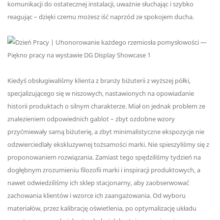
komunikacji do ostatecznej instalacji, uważnie słuchając i szybko
reagując – dzięki czemu możesz iść naprzód ze spokojem ducha.
Kiedyś obsługiwaliśmy klienta z branży biżuterii z wyższej półki,
specjalizującego się w niszowych, nastawionych na opowiadanie
historii produktach o silnym charakterze. Miał on jednak problem ze
znalezieniem odpowiednich gablot – zbyt ozdobne wzory
przyćmiewały samą biżuterię, a zbyt minimalistyczne ekspozycje nie
odzwierciedlały ekskluzywnej tożsamości marki. Nie spieszyliśmy się z
proponowaniem rozwiązania. Zamiast tego spędziliśmy tydzień na
dogłębnym zrozumieniu filozofii marki i inspiracji produktowych, a
nawet odwiedziliśmy ich sklep stacjonarny, aby zaobserwować
zachowania klientów i wzorce ich zaangażowania. Od wyboru
materiałów, przez kalibrację oświetlenia, po optymalizację układu