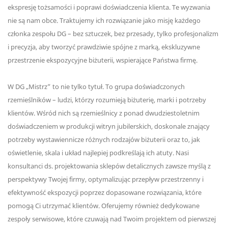
ekspresję tożsamości i poprawi doświadczenia klienta. Te wyzwania
nie są nam obce. Traktujemy ich rozwiązanie jako misję każdego
członka zespołu DG – bez sztuczek, bez przesady, tylko profesjonalizm
i precyzja, aby tworzyć prawdziwie spójne z marką, ekskluzywne
przestrzenie ekspozycyjne biżuterii, wspierające Państwa firmę.
W DG „Mistrz” to nie tylko tytuł. To grupa doświadczonych
rzemieślników – ludzi, którzy rozumieją biżuterię, marki i potrzeby
klientów. Wśród nich są rzemieślnicy z ponad dwudziestoletnim
doświadczeniem w produkcji witryn jubilerskich, doskonale znający
potrzeby wystawiennicze różnych rodzajów biżuterii oraz to, jak
oświetlenie, skala i układ najlepiej podkreślają ich atuty. Nasi
konsultanci ds. projektowania sklepów detalicznych zawsze myślą z
perspektywy Twojej firmy, optymalizując przepływ przestrzenny i
efektywność ekspozycji poprzez dopasowane rozwiązania, które
pomogą Ci utrzymać klientów. Oferujemy również dedykowane
zespoły serwisowe, które czuwają nad Twoim projektem od pierwszej