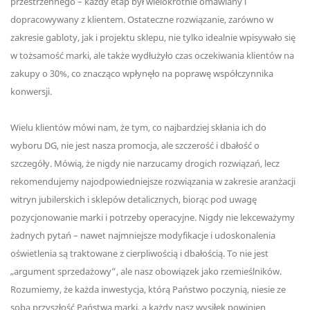
przestrzennego – każdy etap był wielokrotnie omawiany i
dopracowywany z klientem. Ostateczne rozwiązanie, zarówno w
zakresie gabloty, jak i projektu sklepu, nie tylko idealnie wpisywało się
w tożsamość marki, ale także wydłużyło czas oczekiwania klientów na
zakupy o 30%, co znacząco wpłynęło na poprawę współczynnika
konwersji.
Wielu klientów mówi nam, że tym, co najbardziej skłania ich do
wyboru DG, nie jest nasza promocja, ale szczerość i dbałość o
szczegóły. Mówią, że nigdy nie narzucamy drogich rozwiązań, lecz
rekomendujemy najodpowiedniejsze rozwiązania w zakresie aranżacji
witryn jubilerskich i sklepów detalicznych, biorąc pod uwagę
pozycjonowanie marki i potrzeby operacyjne. Nigdy nie lekceważymy
żadnych pytań – nawet najmniejsze modyfikacje i udoskonalenia
oświetlenia są traktowane z cierpliwością i dbałością. To nie jest
„argument sprzedażowy”, ale nasz obowiązek jako rzemieślników.
Rozumiemy, że każda inwestycja, którą Państwo poczynią, niesie ze
sobą przyszłość Państwa marki, a każdy nasz wysiłek powinien