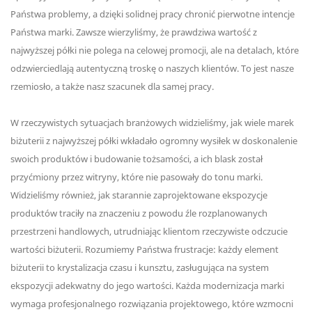
Państwa problemy, a dzięki solidnej pracy chronić pierwotne intencje
Państwa marki. Zawsze wierzyliśmy, że prawdziwa wartość z
najwyższej półki nie polega na celowej promocji, ale na detalach, które
odzwierciedlają autentyczną troskę o naszych klientów. To jest nasze
rzemiosło, a także nasz szacunek dla samej pracy.
W rzeczywistych sytuacjach branżowych widzieliśmy, jak wiele marek
biżuterii z najwyższej półki wkładało ogromny wysiłek w doskonalenie
swoich produktów i budowanie tożsamości, a ich blask został
przyćmiony przez witryny, które nie pasowały do ​​tonu marki.
Widzieliśmy również, jak starannie zaprojektowane ekspozycje
produktów traciły na znaczeniu z powodu źle rozplanowanych
przestrzeni handlowych, utrudniając klientom rzeczywiste odczucie
wartości biżuterii. Rozumiemy Państwa frustracje: każdy element
biżuterii to krystalizacja czasu i kunsztu, zasługująca na system
ekspozycji adekwatny do jego wartości. Każda modernizacja marki
wymaga profesjonalnego rozwiązania projektowego, które wzmocni