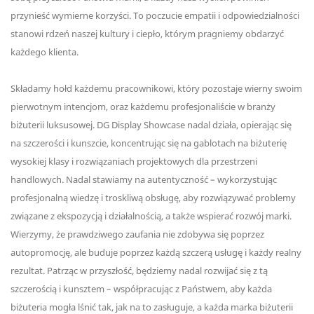
przynieść wymierne korzyści. To poczucie empatii i odpowiedzialności
stanowi rdzeń naszej kultury i ciepło, którym pragniemy obdarzyć
każdego klienta.
Składamy hołd każdemu pracownikowi, który pozostaje wierny swoim
pierwotnym intencjom, oraz każdemu profesjonaliście w branży
biżuterii luksusowej. DG Display Showcase nadal działa, opierając się
na szczerości i kunszcie, koncentrując się na gablotach na biżuterię
wysokiej klasy i rozwiązaniach projektowych dla przestrzeni
handlowych. Nadal stawiamy na autentyczność – wykorzystując
profesjonalną wiedzę i troskliwą obsługę, aby rozwiązywać problemy
związane z ekspozycją i działalnością, a także wspierać rozwój marki.
Wierzymy, że prawdziwego zaufania nie zdobywa się poprzez
autopromocję, ale buduje poprzez każdą szczerą usługę i każdy realny
rezultat. Patrząc w przyszłość, będziemy nadal rozwijać się z tą
szczerością i kunsztem – współpracując z Państwem, aby każda
biżuteria mogła lśnić tak, jak na to zasługuje, a każda marka biżuterii