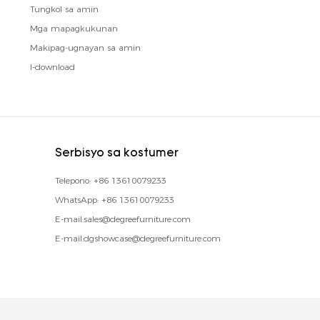
Tungkol sa amin
propesyonal na transportasyon.6. On-site na pag-
Mga mapagkukunan
install, simple at mahusay.
Makipag-ugnayan sa amin
I-download
Serbisyo sa kostumer
Telepono:
+86 13610079233
WhatsApp:
+86 13610079233
E-mail:
sales@degreefurniture.com
E-mail:
dgshowcase@degreefurniture.com