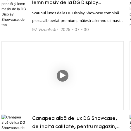
lemn masiv de la DG Display
Showcase, de top
Scaunul luxos de la DG Display Showcase combină
pielea alb perlat premium, măiestria lemnului masiv
și designul modern, oferind atât confort excepțional,
97
Vizualizări
2025
07
30
cât și un simbol al gustului de înaltă calitate pentru
orice spațiu. 1. Oferă o soluție completă pentru
întregul magazin. 2. Serviciu global eficient,
personalizat, 24 de ore din 24. 3. Putere în fabricație,
personalizare profesională, asigurarea calității. 4.
Deține certificări internaționale de calitate, cum ar fi
ISO și TUV etc. 5. Livrare rapidă, transport
profesional. 6. Instalare la fața locului, simplă și
eficientă.
Canapea albă de lux DG Showcase,
de înaltă calitate, pentru magazin,