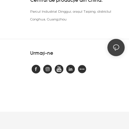
Centrul de producție din China:
Parcul Industrial Dinggui, orașul Taiping, districtul
Conghua, Guangzhou
Urmați-ne