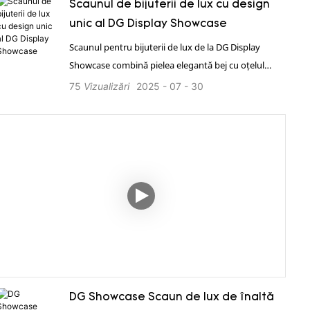
Scaunul de bijuterii de lux cu design
unic al DG Display Showcase
Scaunul pentru bijuterii de lux de la DG Display
Showcase combină pielea elegantă bej cu oțelul
inoxidabil periat negru, oferind confort și stil de
75
Vizualizări
2025
07
30
neegalat, sporind în același timp ambianța spațiilor
comerciale de lux. 1. Oferă o soluție completă pentru
întregul magazin. 2. Serviciu global eficient,
individual, 24 de ore din 24. 3. Putere în fabricație,
personalizare profesională, asigurarea calității. 4.
Deține certificări internaționale de calitate, cum ar fi
ISO și TUV etc. 5. Livrare rapidă, transport
profesional. 6. Instalare la fața locului, simplă și
eficientă.
DG Showcase Scaun de lux de înaltă