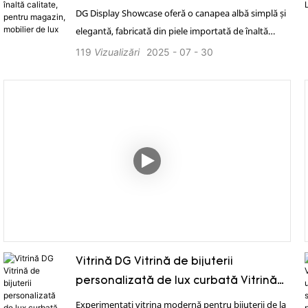
mobilier de lux
DG Display Showcase oferă o canapea albă simplă și
elegantă, fabricată din piele importată de înaltă
calitate, cu durabilitate, confort și opțiuni de
119
Vizualizări
2025
07
30
personalizare pentru a îmbunătăți estetica și
imaginea mărcii magazinului dvs. 1. Oferim o soluție
completă pentru întregul magazin 2. Serviciu global
eficient, personalizat, disponibil 24 de ore din 24. 3.
Putere în fabricație, personalizare profesională,
asigurarea calității. 4. Deținem certificări
internaționale de calitate, cum ar fi ISO și TUV etc. 5.
Livrare rapidă, transport profesional. 6. Instalare la
fața locului, simplă și eficientă.
Vitrină DG Vitrină de bijuterii
personalizată de lux curbată Vitrină
de design vestimentar
Experimentați vitrina modernă pentru bijuterii de la