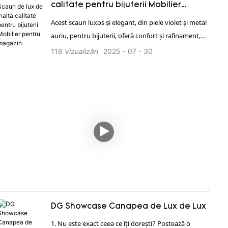
calitate pentru bijuterii Mobilier
pentru magazin
Acest scaun luxos și elegant, din piele violet și metal
auriu, pentru bijuterii, oferă confort și rafinament,
fiind perfect pentru diverse ambientații de înaltă
118
Vizualizări
2025
07
30
calitate; contactați DG Display Showcase pentru mai
multe informații. 1. Oferim o soluție completă pentru
întregul magazin. 2. Serviciu global eficient,
personalizat, 24 de ore din 24. 3. Putere în fabricație,
personalizare profesională, asigurarea calității. 4.
Deținem certificări internaționale de calitate, cum ar
fi ISO și TUV etc. 5. Livrare rapidă, transport
profesional. 6. Instalare la fața locului, simplă și
eficientă.
DG Showcase Canapea de Lux de Lux
1. Nu este exact ceea ce îți dorești? Postează o