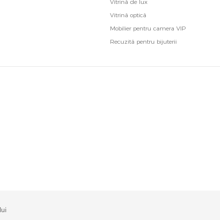
Vitrină de lux
Vitrină optică
Mobilier pentru camera VIP
Recuzită pentru bijuterii
lui