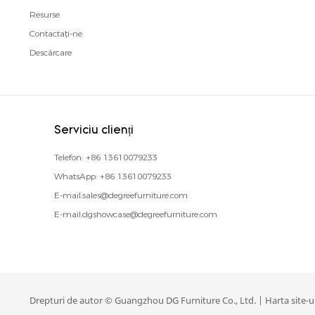
Resurse
Contactaţi-ne
Descărcare
Serviciu clienți
Telefon:
+86 13610079233
WhatsApp:
+86 13610079233
E-mail:
sales@degreefurniture.com
E-mail:
dgshowcase@degreefurniture.com
Drepturi de autor © Guangzhou DG Furniture Co., Ltd. |
Harta site-u