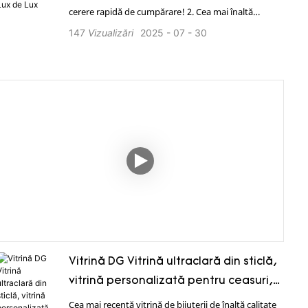
cerere rapidă de cumpărare! 2. Cea mai înaltă
calitate cu materiale premium. 3. Preț direct din
147
Vizualizări
2025
07
30
fabrică, economisește până la 65%. 4. 12 designeri
profesioniști. 5. Soluție completă. 6. Certificări BV,
SGS, Rosh, ISO9001 de încredere.
Vitrină DG Vitrină ultraclară din sticlă,
vitrină personalizată pentru ceasuri,
vitrină de bijuterii, blat
Cea mai recentă vitrină de bijuterii de înaltă calitate