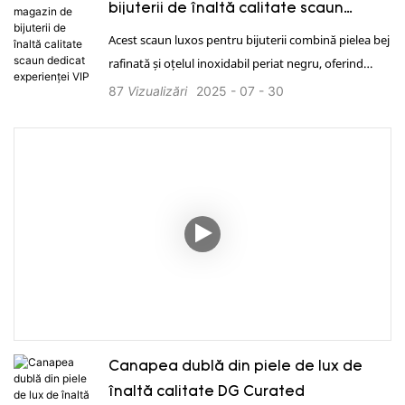
bijuterii de înaltă calitate scaun
dedicat experienței VIP
Acest scaun luxos pentru bijuterii combină pielea bej
rafinată și oțelul inoxidabil periat negru, oferind
confort și stil de neegalat, fiind un plus esențial
87
Vizualizări
2025
07
30
pentru orice butic de lux. 1. Oferă o soluție completă
pentru întregul magazin. 2. Serviciu global eficient,
individual, 24 de ore din 24. 3. Putere în fabricație,
personalizare profesională, asigurarea calității. 4.
Deține certificări internaționale de calitate, cum ar fi
ISO și TUV etc. 5. Livrare rapidă, transport
profesional. 6. Instalare la fața locului, simplă și
eficientă.
Canapea dublă din piele de lux de
înaltă calitate DG Curated