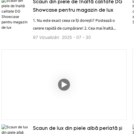
Scaun din piele de înaltă calitate DG
Showcase pentru magazin de lux
1. Nu este exact ceea ce îți dorești? Postează o
cerere rapidă de cumpărare! 2. Cea mai înaltă
calitate cu materiale premium. 3. Preț direct din
97
Vizualizări
2025
07
30
fabrică, economisește până la 65%. 4. 12 designeri
profesioniști. 5. Soluție completă. 6. Certificări BV,
SGS, Rosh, ISO9001 de încredere.
Scaun de lux din piele albă perlată și